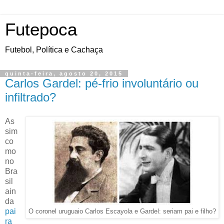
Futepoca
Futebol, Política e Cachaça
quinta-feira, agosto 20, 2015
Carlos Gardel: pé-frio involuntário ou
infiltrado?
As
sim
co
mo
no
Bra
sil
ain
da
pai
O coronel uruguaio Carlos Escayola e Gardel: seriam pai e filho?
ra