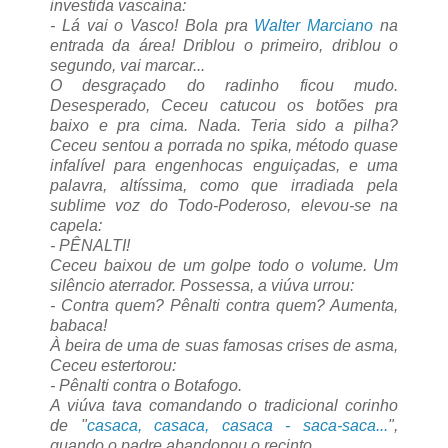
investida vascaína:
- Lá vai o Vasco! Bola pra
Walter Marciano
na
entrada da área! Driblou o primeiro, driblou o
segundo, vai marcar...
O desgraçado do radinho ficou mudo.
Desesperado, Ceceu catucou os botões pra
baixo e pra cima. Nada. Teria sido a pilha?
Ceceu sentou a porrada no spika, método quase
infalível para engenhocas enguiçadas, e uma
palavra, altíssima, como que irradiada pela
sublime voz do Todo-Poderoso, elevou-se na
capela:
- PÊNALTI!
Ceceu baixou de um golpe todo o volume. Um
silêncio aterrador. Possessa, a viúva urrou:
- Contra quem? Pênalti contra quem? Aumenta,
babaca!
À beira de uma de suas famosas crises de asma,
Ceceu estertorou:
- Pênalti contra o Botafogo.
A viúva tava comandando o tradicional corinho
de "
casaca, casaca, casaca - saca-saca...
",
quando o padre abandonou o recinto.