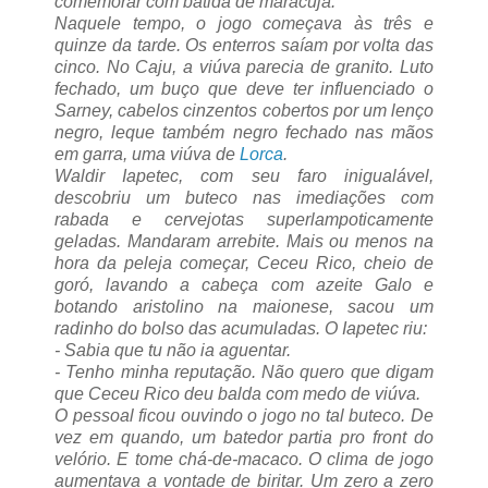
comemorar com batida de maracujá.
Naquele tempo, o jogo começava às três e
quinze da tarde. Os enterros saíam por volta das
cinco.
No Caju, a viúva parecia de granito. Luto
fechado, um buço que deve ter influenciado o
Sarney, cabelos cinzentos cobertos por um lenço
negro, leque também negro fechado nas mãos
em garra, uma viúva de
Lorca
.
Waldir Iapetec, com seu faro inigualável,
descobriu um buteco nas imediações com
rabada e cervejotas superlampoticamente
geladas. Mandaram arrebite. Mais ou menos na
hora da peleja começar, Ceceu Rico, cheio de
goró, lavando a cabeça com azeite Galo e
botando aristolino na maionese, sacou um
radinho do bolso das acumuladas. O Iapetec riu:
- Sabia que tu não ia aguentar.
- Tenho minha reputação. Não quero que digam
que Ceceu Rico deu balda com medo de viúva.
O pessoal ficou ouvindo o jogo no tal buteco. De
vez em quando, um batedor partia pro front do
velório. E tome chá-de-macaco. O clima de jogo
aumentava a vontade de biritar. Um zero a zero