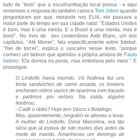
tudo de "bom" que a esculhambação local possui - e aqui
rememoro a resposta do também carioca
Tom Jobim
quando
perguntaram por que, morando nos EUA, ele passava a
maior parte do tempo em sua cidade natal: "Estados Unidos
é bom, mas é uma merda. E o Brasil é uma merda, mas é
bom!". No livro de seu conterrâneo Aldir Blanc, um dos
capítulos, "Até Morrer", fala especificamente sobre futebol.
"Hei de torcer", explica o vascaíno nesse texto, "porque
conheci um bebum que apelidou a própria amásia de
Paulo
Isidoro
: 'Ela dormia na ponta, mas embolava pelo meio'." E
prossegue:
O Lindolfo havia morrido. Vó Noêmia fez uns
trinta sanduíches de carne assada, os homens
encheram vidros vazios de eparema com traçado
e partimos pro velório. Na saída, alguém
lembrou:
- Cadê o rádio? Hoje tem Vasco x Botafogo.
Mas, aparentemente, ninguém se atreveu a levar.
A mulher do Lindolfo, Dona Marcelina, era tão
séria que já estava de luto muitos dias antes da
morte do marido. Amanheceu um domingo de