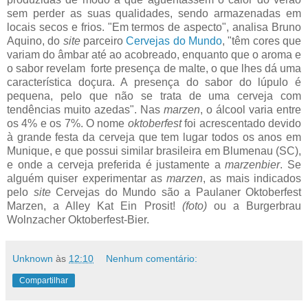
sem perder as suas qualidades, sendo armazenadas em
locais secos e frios. "Em termos de aspecto", analisa Bruno
Aquino, do
site
parceiro
Cervejas do Mundo
, "têm cores que
variam do âmbar até ao acobreado, enquanto que o aroma e
o sabor revelam forte presença de malte, o que lhes dá uma
característica doçura. A presença do sabor do lúpulo é
pequena, pelo que não se trata de uma cerveja com
tendências muito azedas". Nas
marzen
, o álcool varia entre
os 4% e os 7%. O nome
oktoberfest
foi acrescentado devido
à grande festa da cerveja que tem lugar todos os anos em
Munique, e que possui similar brasileira em Blumenau (SC),
e onde a cerveja preferida é justamente a
marzenbier
. Se
alguém quiser experimentar as
marzen
, as mais indicados
pelo
site
Cervejas do Mundo são a Paulaner Oktoberfest
Marzen, a Alley Kat Ein Prosit!
(foto)
ou a Burgerbrau
Wolnzacher Oktoberfest-Bier.
Unknown
às
12:10
Nenhum comentário:
Compartilhar