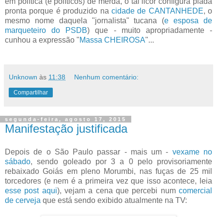
em política (e políticos) de merda, o tal licor configura piada
pronta porque é produzido na
cidade de CANTANHEDE
, o
mesmo nome daquela "jornalista" tucana (
e esposa de
marqueteiro do PSDB
) que - muito apropriadamente -
cunhou a expressão "
Massa CHEIROSA
"...
Unknown
às
11:38
Nenhum comentário:
Compartilhar
segunda-feira, agosto 17, 2015
Manifestação justificada
Depois de o São Paulo passar - mais um -
vexame no
sábado
, sendo goleado por 3 a 0 pelo provisoriamente
rebaixado Goiás em pleno Morumbi, nas fuças de 25 mil
torcedores (e nem é a primeira vez que isso acontece, leia
esse post aqui
), vejam a cena que percebi num
comercial
de cerveja
que está sendo exibido atualmente na TV: