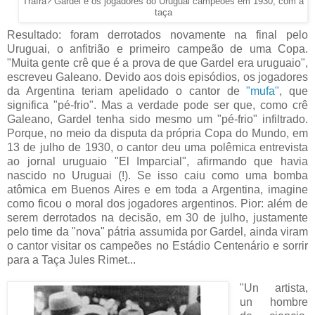
Traíra? Gardel e os jogadores do Uruguai campeões em 1930, com a
taça
Resultado: foram derrotados novamente na final pelo
Uruguai, o anfitrião e primeiro campeão de uma Copa.
"Muita gente crê que é a prova de que Gardel era uruguaio",
escreveu Galeano. Devido aos dois episódios, os jogadores
da Argentina teriam apelidado o cantor de
"mufa"
, que
significa "pé-frio". Mas a verdade pode ser que, como crê
Galeano, Gardel tenha sido mesmo um "pé-frio" infiltrado.
Porque, no meio da disputa da própria Copa do Mundo, em
13 de julho de 1930, o cantor deu uma polêmica entrevista
ao jornal uruguaio "El Imparcial", afirmando que havia
nascido no Uruguai (!). Se isso caiu como uma bomba
atômica em Buenos Aires e em toda a Argentina, imagine
como ficou o moral dos jogadores argentinos. Pior: além de
serem derrotados na decisão, em 30 de julho, justamente
pelo time da "nova" pátria assumida por Gardel, ainda viram
o cantor visitar os campeões no Estádio Centenário e sorrir
para a Taça Jules Rimet...
"Un artista,
un hombre