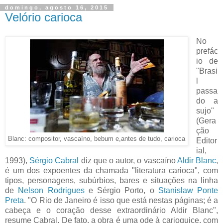
domingo, agosto 16, 2015
Velório carioca
No
prefác
io de
"Brasi
l
passa
do a
sujo"
(Gera
ção
Blanc: compositor, vascaíno, bebum e,antes de tudo, carioca
Editor
ial,
1993),
Sérgio Cabral
diz que o autor, o vascaíno
Aldir Blanc
,
é um dos expoentes da chamada "literatura carioca", com
tipos, personagens, subúrbios, bares e situações na linha
de
Nelson Rodrigues
e Sérgio Porto, o
Stanislaw Ponte
Preta
. "O Rio de Janeiro é isso que está nestas páginas; é a
cabeça e o coração desse extraordinário Aldir Blanc",
resume Cabral. De fato, a obra é uma ode à carioquice, com