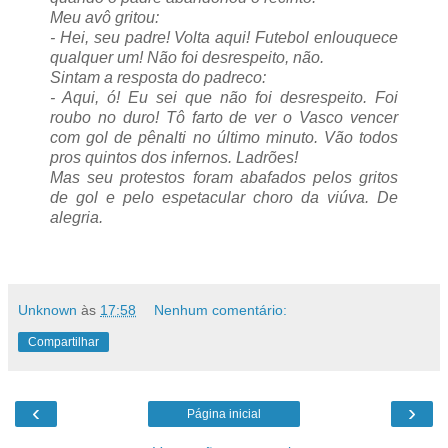
Meu avô gritou:
- Hei, seu padre! Volta aqui! Futebol enlouquece
qualquer um! Não foi desrespeito, não.
Sintam a resposta do padreco:
- Aqui, ó! Eu sei que não foi desrespeito. Foi
roubo no duro! Tô farto de ver o Vasco vencer
com gol de pênalti no último minuto. Vão todos
pros quintos dos infernos. Ladrões!
Mas seu protestos foram abafados pelos gritos
de gol e pelo espetacular choro da viúva. De
alegria.
Unknown
às
17:58
Nenhum comentário:
Compartilhar
‹
›
Página inicial