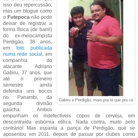
isso deu repercussão,
mas um blogue como
o
Futepoca
não pode
deixar de registrar a
forma física (de barril)
do ex-meiocampista
Perdigão, 38 anos,
em
foto publicada
numa rede social
, em
companhia do
atacante Adriano
Gabiru, 37 anos, que
até o primeiro
semestre ainda
defendia uns trocos
no Panambi, da
Gabiru e Perdigão, mais pra lá que pra cá
segunda divisão
gaúcha. Ambos
empunham os indefectíveis copos de cerveja, em
descontraída esbórnia etílica. Nada contra, muito pelo
contrário! Mas espanta a pança de Perdigão, que se
aposentou em 2011, depois de passar por clubes como