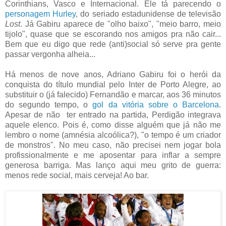
Corinthians, Vasco e Internacional. Ele tá parecendo o
personagem Hurley
, do seriado estadunidense de televisão
Lost
. Já Gabiru aparece de "olho baixo", "meio barro, meio
tijolo", quase que se escorando nos amigos pra não cair...
Bem que eu digo que rede (anti)social só serve pra gente
passar vergonha alheia...
Há menos de nove anos, Adriano Gabiru foi o herói da
conquista do título mundial pelo Inter de Porto Alegre, ao
substituir o (já falecido) Fernandão e marcar, aos 36 minutos
do segundo tempo, o
gol da vitória sobre o Barcelona
.
Apesar de não ter entrado na partida, Perdigão integrava
aquele elenco. Pois é, como disse alguém que já não me
lembro o nome (amnésia alcoólica?), "o tempo é um criador
de monstros". No meu caso, não precisei nem jogar bola
profissionalmente e me aposentar para inflar a sempre
generosa barriga. Mas lanço aqui meu grito de guerra:
menos rede social, mais cerveja! Ao bar.