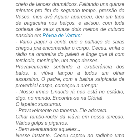
cheio de lances dramáticos. Faltando uns quinze
minutos pro fim do segundo tempo, pressão do
Vasco, meu avô Aguiar apareceu, deu um tapa
de bagaceira nos beiços, e avisou, com toda
cortesia de seus quase dois metros de cutucro
nascido em
Póvoa de Varzim
:
- Vamo pagar a conta que o palhaço de saias
chegou pra encomendar o corpo. Ceceu, enfia o
rádio na ombreira do paletó e finge que tá com
torcicolo, meningite, um troço desses.
Provavelmente sentindo a exuberância dos
bafos, a viúva lançou a todos um olhar
assassino. O padre, com a batina salpicada de
proverbial caspa, começou a arenga:
- Nosso irmão Lindolfo já não está no estádio,
digo, no mundo. Encontra-se na Glória!
O Iapetec sussurrou:
- Provavelmente na taberna. Ele adorava.
Olhar rambo-rocky da viúva em nossa direção.
Vários gulps e pigarros.
- Bem aventurados aqueles...
Nesse instante, Ceceu captou no radinho uma