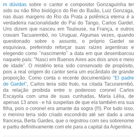
m dúvidas
sobre o cantor e compositor Gonzaguinha ter
sido ou não filho biológico do Rei do Baião, Luiz Gonzaga,
nas duas margens do Rio da Prata a polêmica eterna é a
verdadeira nacionalidade do Pai do Tango, Carlos Gardel.
Uns dizem que nasceu em Toulouse, na França, e outros
cravam Tacuarembó, no Uruguai. Algumas vezes, quando
questionado sobre o assunto, o próprio Gardel se
esquivava, preferindo reforçar suas raízes argentinas e
elegendo como "nascimento" a data em que desembarcou
naquele país: "Nasci em Buenos Aires aos dois anos e meio
de idade". O mistério teria sido conservado de propósito,
pois a real origem do cantor seria um escândalo de grande
proporção. Como conta o recente documentário
"El padre
de Gardel"
, Carlos teria sido fruto, na citada Tacurarembó,
da relação proibida entre o poderoso coronel Carlos
Escayola com uma de suas cunhadas, María Lélia, de
apenas 13 anos - e há suspeitas de que ela também era sua
filha, pois o coronel era amante da sogra (!!!). Por tudo isso,
o menino teria sido criado escondido até ser dado a uma
francesa, Berta Gardes, que o registrou com seu sobrenome
e partiu definitivamente com ele para a capital da Argentina.