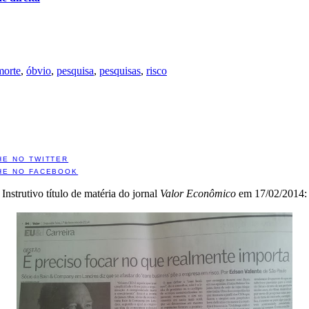
morte
,
óbvio
,
pesquisa
,
pesquisas
,
risco
HE NO TWITTER
HE NO FACEBOOK
Instrutivo título de matéria do jornal
Valor Econômico
em 17/02/2014: