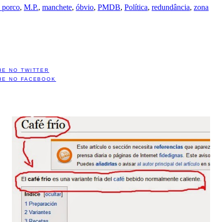
o porco
,
M.P.
,
manchete
,
óbvio
,
PMDB
,
Política
,
redundância
,
zona
HE NO TWITTER
HE NO FACEBOOK