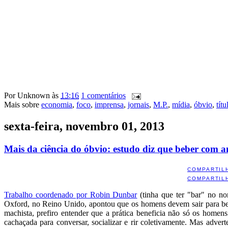
Por
Unknown
às
13:16
1 comentários
Mais sobre
economia
,
foco
,
imprensa
,
jornais
,
M.P.
,
mídia
,
óbvio
,
títu
sexta-feira, novembro 01, 2013
Mais da ciência do óbvio: estudo diz que beber com 
COMPARTIL
COMPARTIL
Trabalho coordenado por Robin Dunbar
(tinha que ter "bar" no no
Oxford, no Reino Unido, apontou que os homens devem sair para be
machista, prefiro entender que a prática beneficia não só os homen
cachaçada para conversar, socializar e rir coletivamente. Mas adver