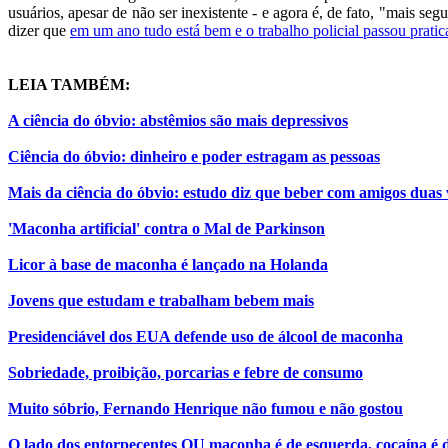
usuários, apesar de não ser inexistente - e agora é, de fato, "mais se
dizer que
em um ano tudo está bem e o trabalho policial passou pratic
LEIA TAMBÉM:
A ciência do óbvio: abstêmios são mais depressivos
Ciência do óbvio: dinheiro e poder estragam as pessoas
Mais da ciência do óbvio: estudo diz que beber com amigos duas
'Maconha artificial' contra o Mal de Parkinson
Licor à base de maconha é lançado na Holanda
Jovens que estudam e trabalham bebem mais
Presidenciável dos EUA defende uso de álcool de maconha
Sobriedade, proibição, porcarias e febre de consumo
Muito sóbrio, Fernando Henrique não fumou e não gostou
O lado dos entorpecentes OU maconha é de esquerda, cocaína é d