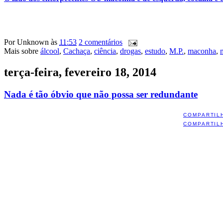
Por
Unknown
às
11:53
2 comentários
Mais sobre
álcool
,
Cachaça
,
ciência
,
drogas
,
estudo
,
M.P.
,
maconha
,
terça-feira, fevereiro 18, 2014
Nada é tão óbvio que não possa ser redundante
COMPARTIL
COMPARTIL