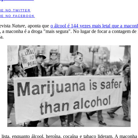
HE NO TWITTER
HE NO FACEBOOK
revista
Nature
, aponta que
o álcool é 144 vezes mais letal que a macon
nge, a maconha é a droga "mais segura". No lugar de focar a contagem de
sa.
lista, enquanto álcool, heroína, cocaína e tabaco lideram. A maconha 