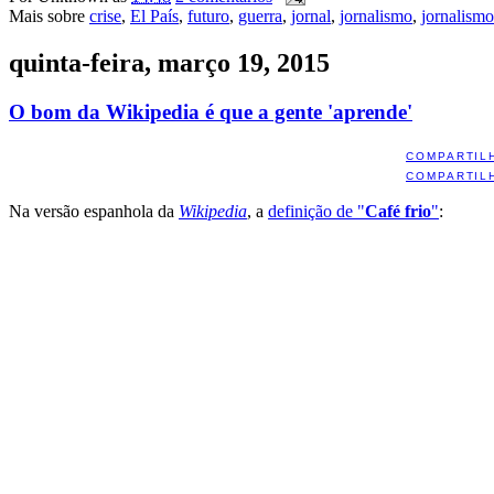
Mais sobre
crise
,
El País
,
futuro
,
guerra
,
jornal
,
jornalismo
,
jornalism
quinta-feira, março 19, 2015
O bom da Wikipedia é que a gente 'aprende'
COMPARTIL
COMPARTIL
Na versão espanhola da
Wikipedia
, a
definição de "
Café frio
"
: