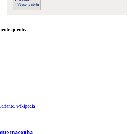
mente quente.
"
variante
,
wikipedia
al que maconha