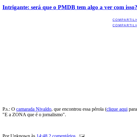
Intrigante: será que o PMDB tem algo a ver com isso
COMPARTIL
COMPARTIL
P.s.: O
camarada Nivaldo
, que encontrou essa pérola (
clique aqui
para
"E a ZONA que é o jornalismo".
Por
Unknown
às
14:48
2 comentários