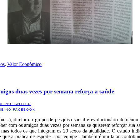
los
,
Valor Econômico
amigos duas vezes por semana reforça a saúde
HE NO TWITTER
HE NO FACEBOOK
me...), diretor do grupo de pesquisa social e evolucionário de neuro
ber com os amigos duas vezes por semana se quiserem reforçar sua s
s mas todos os que integram os 29 sexos da atualidade. O estudo ind
te que a prática de esporte - por equipe - também é um fator contribui