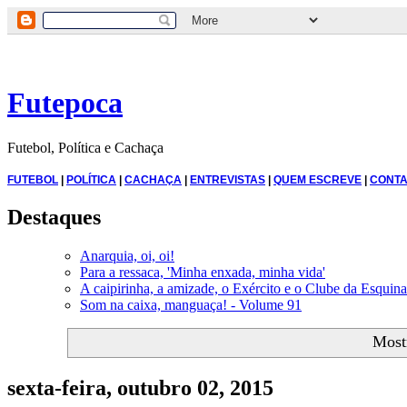
Futepoca
Futebol, Política e Cachaça
FUTEBOL
|
POLÍTICA
|
CACHAÇA
|
ENTREVISTAS
|
QUEM ESCREVE
|
CONTA
Destaques
Anarquia, oi, oi!
Para a ressaca, 'Minha enxada, minha vida'
A caipirinha, a amizade, o Exército e o Clube da Esquina
Som na caixa, manguaça! - Volume 91
Most
sexta-feira, outubro 02, 2015