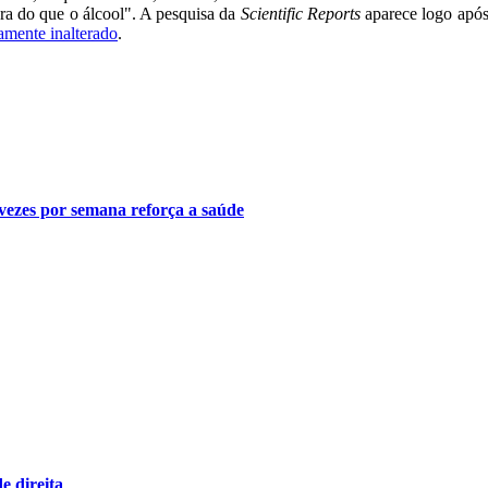
gura do que o álcool". A pesquisa da
Scientific Reports
aparece logo após 
amente inalterado
.
 vezes por semana reforça a saúde
e direita