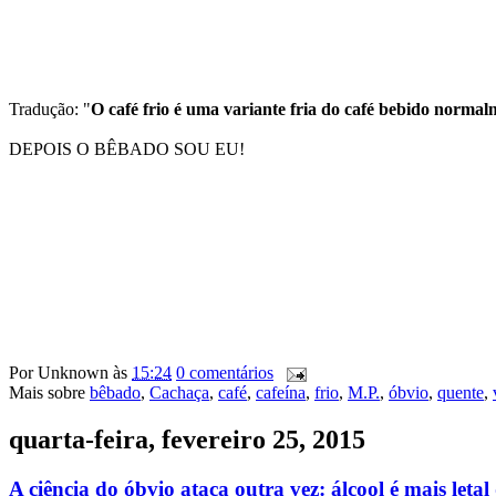
Tradução: "
O café frio é uma variante fria do café bebido normal
DEPOIS O BÊBADO SOU EU!
Por
Unknown
às
15:24
0 comentários
Mais sobre
bêbado
,
Cachaça
,
café
,
cafeína
,
frio
,
M.P.
,
óbvio
,
quente
,
quarta-feira, fevereiro 25, 2015
A ciência do óbvio ataca outra vez: álcool é mais let