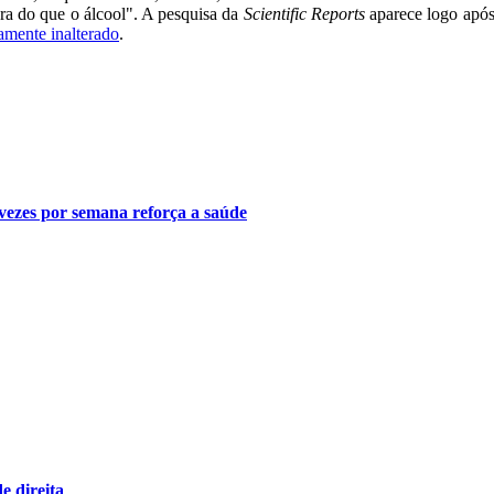
gura do que o álcool". A pesquisa da
Scientific Reports
aparece logo após 
amente inalterado
.
 vezes por semana reforça a saúde
e direita