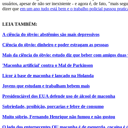
usuários, apesar de não ser inexistente - e agora é, de fato, "mais se
dizer que
em um ano tudo está bem e o trabalho policial passou pratic
LEIA TAMBÉM:
A ciência do óbvio: abstêmios são mais depressivos
Ciência do óbvio: dinheiro e poder estragam as pessoas
Mais da ciência do óbvio: estudo diz que beber com amigos duas
'Maconha artificial' contra o Mal de Parkinson
Licor à base de maconha é lançado na Holanda
Jovens que estudam e trabalham bebem mais
Presidenciável dos EUA defende uso de álcool de maconha
Sobriedade, proibição, porcarias e febre de consumo
Muito sóbrio, Fernando Henrique não fumou e não gostou
O lado dos entorpecentes OU maconha é de esquerda, cocaína é d