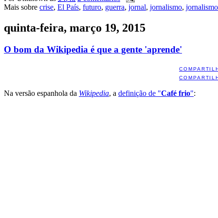
Mais sobre
crise
,
El País
,
futuro
,
guerra
,
jornal
,
jornalismo
,
jornalism
quinta-feira, março 19, 2015
O bom da Wikipedia é que a gente 'aprende'
COMPARTIL
COMPARTIL
Na versão espanhola da
Wikipedia
, a
definição de "
Café frio
"
: