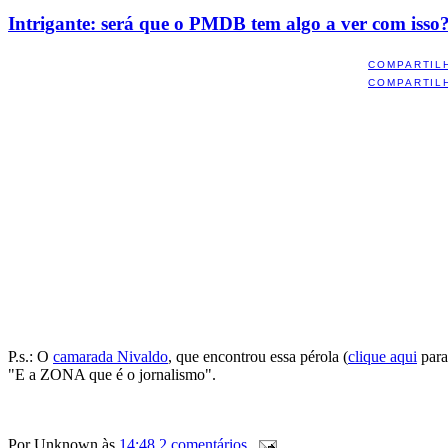
Intrigante: será que o PMDB tem algo a ver com isso
COMPARTIL
COMPARTIL
P.s.: O
camarada Nivaldo
, que encontrou essa pérola (
clique aqui
para
"E a ZONA que é o jornalismo".
Por
Unknown
às
14:48
2 comentários