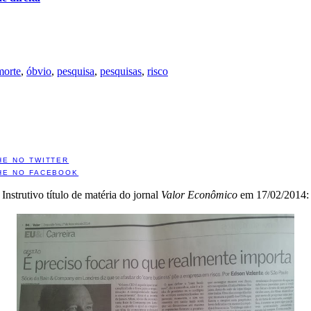
morte
,
óbvio
,
pesquisa
,
pesquisas
,
risco
HE NO TWITTER
HE NO FACEBOOK
Instrutivo título de matéria do jornal
Valor Econômico
em 17/02/2014: