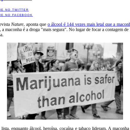
HE NO TWITTER
HE NO FACEBOOK
revista
Nature
, aponta que
o álcool é 144 vezes mais letal que a macon
nge, a maconha é a droga "mais segura". No lugar de focar a contagem de
sa.
lista, enquanto álcool, heroína, cocaína e tabaco lideram. A maconha 