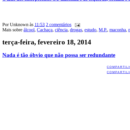
Por
Unknown
às
11:53
2 comentários
Mais sobre
álcool
,
Cachaça
,
ciência
,
drogas
,
estudo
,
M.P.
,
maconha
,
terça-feira, fevereiro 18, 2014
Nada é tão óbvio que não possa ser redundante
COMPARTIL
COMPARTIL