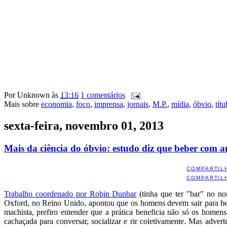
Por
Unknown
às
13:16
1 comentários
Mais sobre
economia
,
foco
,
imprensa
,
jornais
,
M.P.
,
mídia
,
óbvio
,
títu
sexta-feira, novembro 01, 2013
Mais da ciência do óbvio: estudo diz que beber com 
COMPARTIL
COMPARTIL
Trabalho coordenado por Robin Dunbar
(tinha que ter "bar" no no
Oxford, no Reino Unido, apontou que os homens devem sair para be
machista, prefiro entender que a prática beneficia não só os homen
cachaçada para conversar, socializar e rir coletivamente. Mas adver