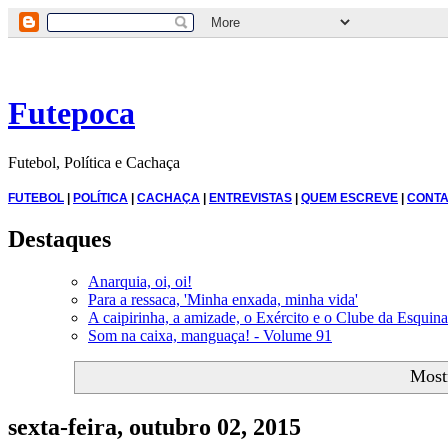
Futepoca
Futebol, Política e Cachaça
FUTEBOL
|
POLÍTICA
|
CACHAÇA
|
ENTREVISTAS
|
QUEM ESCREVE
|
CONTA
Destaques
Anarquia, oi, oi!
Para a ressaca, 'Minha enxada, minha vida'
A caipirinha, a amizade, o Exército e o Clube da Esquina
Som na caixa, manguaça! - Volume 91
Most
sexta-feira, outubro 02, 2015