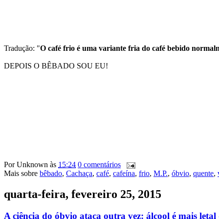
Tradução: "
O café frio é uma variante fria do café bebido normal
DEPOIS O BÊBADO SOU EU!
Por
Unknown
às
15:24
0 comentários
Mais sobre
bêbado
,
Cachaça
,
café
,
cafeína
,
frio
,
M.P.
,
óbvio
,
quente
,
quarta-feira, fevereiro 25, 2015
A ciência do óbvio ataca outra vez: álcool é mais let