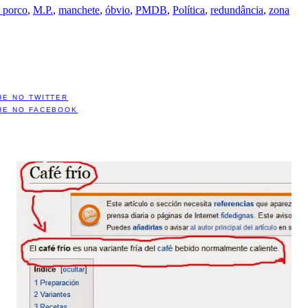
o porco
,
M.P.
,
manchete
,
óbvio
,
PMDB
,
Política
,
redundância
,
zona
HE NO TWITTER
HE NO FACEBOOK