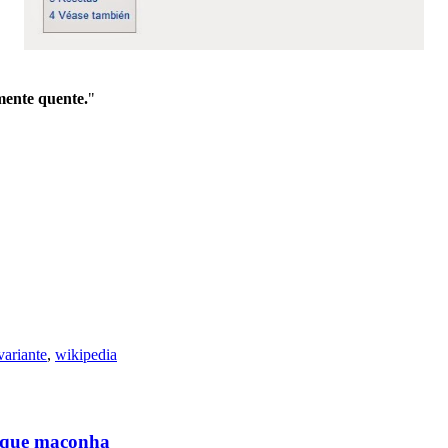
mente quente.
"
variante
,
wikipedia
al que maconha