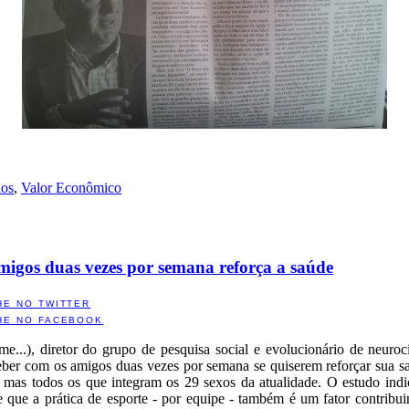
los
,
Valor Econômico
amigos duas vezes por semana reforça a saúde
HE NO TWITTER
HE NO FACEBOOK
me...), diretor do grupo de pesquisa social e evolucionário de neuro
ber com os amigos duas vezes por semana se quiserem reforçar sua s
s mas todos os que integram os 29 sexos da atualidade. O estudo ind
te que a prática de esporte - por equipe - também é um fator contribui