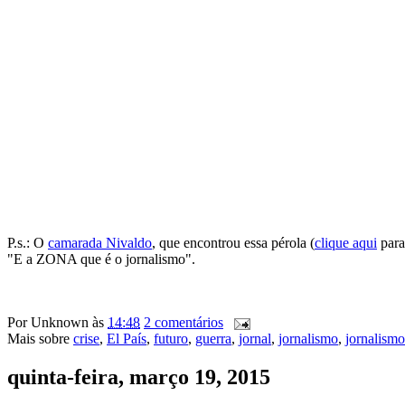
P.s.: O
camarada Nivaldo
, que encontrou essa pérola (
clique aqui
para
"E a ZONA que é o jornalismo".
Por
Unknown
às
14:48
2 comentários
Mais sobre
crise
,
El País
,
futuro
,
guerra
,
jornal
,
jornalismo
,
jornalism
quinta-feira, março 19, 2015