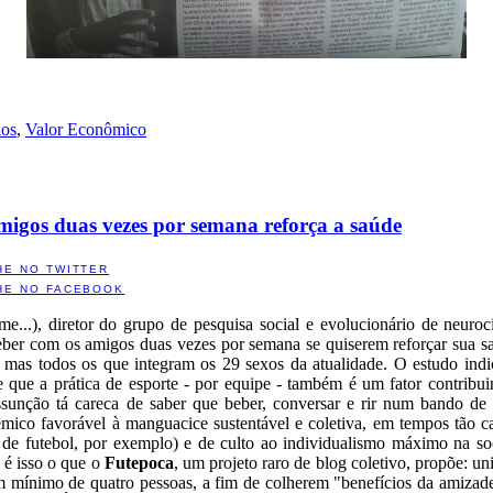
los
,
Valor Econômico
amigos duas vezes por semana reforça a saúde
HE NO TWITTER
HE NO FACEBOOK
me...), diretor do grupo de pesquisa social e evolucionário de neuro
ber com os amigos duas vezes por semana se quiserem reforçar sua s
s mas todos os que integram os 29 sexos da atualidade. O estudo ind
te que a prática de esporte - por equipe - também é um fator contribui
nção tá careca de saber que beber, conversar e rir num bando de b
mico favorável à manguacice sustentável e coletiva, em tempos tão care
s de futebol, por exemplo) e de culto ao individualismo máximo na s
 é isso o que o
Futepoca
, um projeto raro de blog coletivo, propõe: uni
um mínimo de quatro pessoas, a fim de colherem "benefícios da amiza