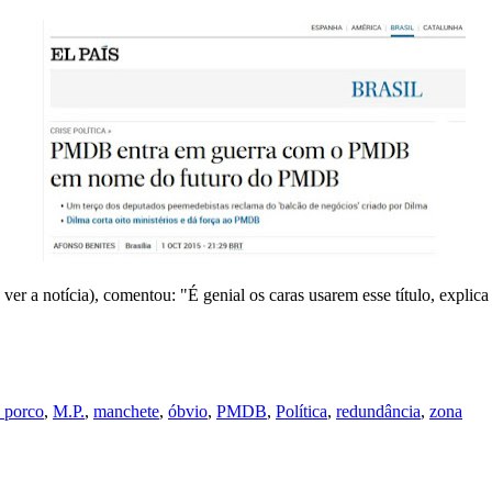
 ver a notícia), comentou: "É genial os caras usarem esse título, expli
o porco
,
M.P.
,
manchete
,
óbvio
,
PMDB
,
Política
,
redundância
,
zona