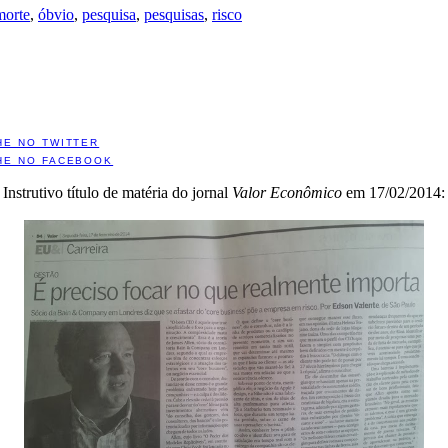
morte
,
óbvio
,
pesquisa
,
pesquisas
,
risco
HE NO TWITTER
HE NO FACEBOOK
Instrutivo título de matéria do jornal
Valor Econômico
em 17/02/2014: