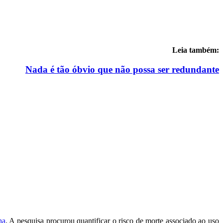
Leia também:
Nada é tão óbvio que não possa ser redundante
ha
. A pesquisa procurou quantificar o risco de morte associado ao uso