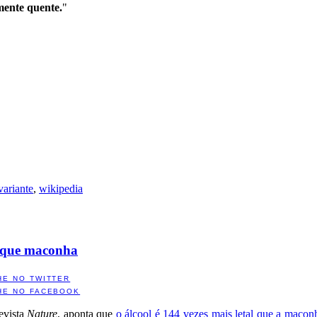
mente quente.
"
variante
,
wikipedia
al que maconha
HE NO TWITTER
HE NO FACEBOOK
revista
Nature
, aponta que
o álcool é 144 vezes mais letal que a macon