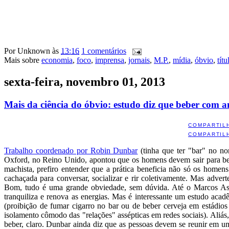
Por
Unknown
às
13:16
1 comentários
Mais sobre
economia
,
foco
,
imprensa
,
jornais
,
M.P.
,
mídia
,
óbvio
,
títu
sexta-feira, novembro 01, 2013
Mais da ciência do óbvio: estudo diz que beber com 
COMPARTIL
COMPARTIL
Trabalho coordenado por Robin Dunbar
(tinha que ter "bar" no no
Oxford, no Reino Unido, apontou que os homens devem sair para be
machista, prefiro entender que a prática beneficia não só os homen
cachaçada para conversar, socializar e rir coletivamente. Mas adver
Bom, tudo é uma grande obviedade, sem dúvida. Até o Marcos Assu
tranquiliza e renova as energias. Mas é interessante um estudo acadê
(proibição de fumar cigarro no bar ou de beber cerveja em estádio
isolamento cômodo das "relações" assépticas em redes sociais). Aliás,
beber, claro. Dunbar ainda diz que as pessoas devem se reunir em 