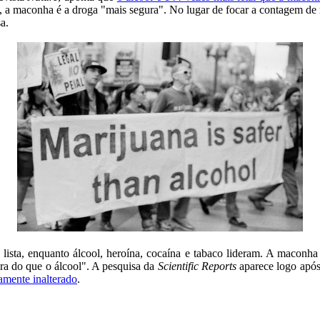
nge, a maconha é a droga "mais segura". No lugar de focar a contagem de
sa.
lista, enquanto álcool, heroína, cocaína e tabaco lideram. A maconha 
gura do que o álcool". A pesquisa da
Scientific Reports
aparece logo após 
amente inalterado
.