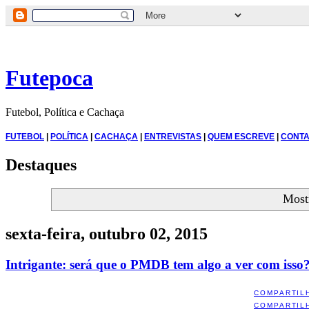
Futepoca
Futebol, Política e Cachaça
FUTEBOL
|
POLÍTICA
|
CACHAÇA
|
ENTREVISTAS
|
QUEM ESCREVE
|
CONTA
Destaques
Most
sexta-feira, outubro 02, 2015
Intrigante: será que o PMDB tem algo a ver com isso
COMPARTIL
COMPARTIL