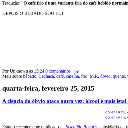
Tradução: "
O café frio é uma variante fria do café bebido normal
DEPOIS O BÊBADO SOU EU!
Por
Unknown
às
15:24
0 comentários
Mais sobre
bêbado
,
Cachaça
,
café
,
cafeína
,
frio
,
M.P.
,
óbvio
,
quente
,
quarta-feira, fevereiro 25, 2015
A ciência do óbvio ataca outra vez: álcool é mais let
COMPARTIL
COMPARTIL
Estudo recentemente publicado na
Scientific Reports
, subsidiária da 