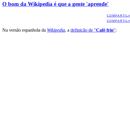
O bom da Wikipedia é que a gente 'aprende'
COMPARTIL
COMPARTIL
Na versão espanhola da
Wikipedia
, a
definição de "
Café frio
"
: