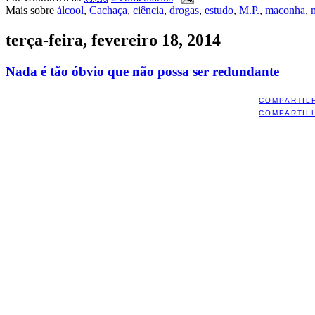
Mais sobre
álcool
,
Cachaça
,
ciência
,
drogas
,
estudo
,
M.P.
,
maconha
,
terça-feira, fevereiro 18, 2014
Nada é tão óbvio que não possa ser redundante
COMPARTIL
COMPARTIL