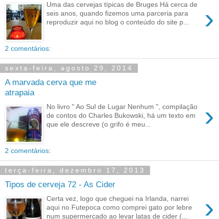
Uma das cervejas típicas de Bruges Há cerca de
›
seis anos, quando fizemos uma parceria para
reproduzir aqui no blog o conteúdo do site p...
2 comentários:
sexta-feira, agosto 29, 2014
A marvada cerva que me
atrapaia
›
No livro " Ao Sul de Lugar Nenhum ", compilação
de contos do Charles Bukowski, há um texto em
que ele descreve (o grifo é meu...
2 comentários:
terça-feira, dezembro 17, 2013
Tipos de cerveja 72 - As Cider
›
Certa vez, logo que cheguei na Irlanda, narrei
aqui no Futepoca como comprei gato por lebre
num supermercado ao levar latas de cider (...