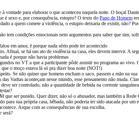
à vontade para elaborar o que aconteceu naquela noite. O boçal Daniel
e é sexo e, por consequência, estupro? O texto do
Papo de Homem
re
 dado a quem comete a violência, o estupro deixaria de existir, não? Por
ão tem condições emocionais nem argumentos para saber que sim, sofr
falou em amor, é porque nada sério pode ter acontecido
 Afinal, se há um ato de violência na casa, eles devem intervir. A seg
m nada é porque não havia problemas
segundos no VT a que a participante pôde assistir no programa ao vivo. 
a que o moço estava lá só pra dizer boa noite (NOT!)
respeito. Se não quiser que homens encham o saco, passem a mão na sua
as das Vadias aconteçam nesse mundo, esse pensamento não muda. Cla
 deve ser controlado, não a quantidade de bebida na corrente sanguínea
estar?
ue ser punido. Quer dizer, não só o abusador, mas também a Rede Gl
o para sua própria casa, bêbada, não poderia ter sido atacada por um e
acontece. Arque com as consequências de sua escolha.
e será?