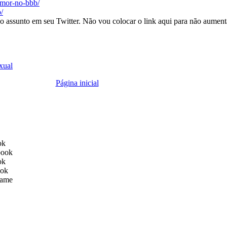
-amor-no-bbb/
/
o assunto em seu Twitter. Não vou colocar o link aqui para não aumenta
xual
Página inicial
ok
book
ok
ook
ame