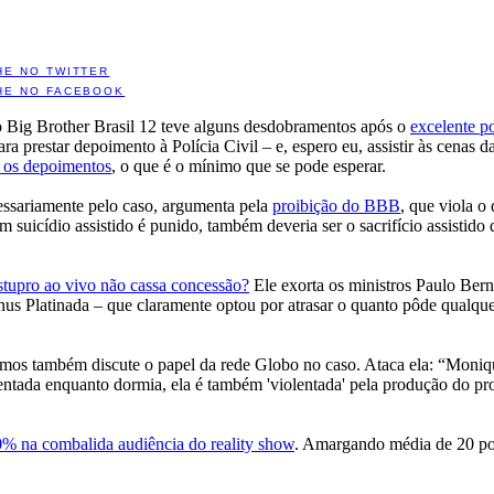
HE NO TWITTER
HE NO FACEBOOK
o Big Brother Brasil 12 teve alguns desdobramentos após o
excelente p
ra prestar depoimento à Polícia Civil – e, espero eu, assistir às cenas d
 os depoimentos
, o que é o mínimo que se pode esperar.
essariamente pelo caso, argumenta pela
proibição do BBB
, que viola o
 suicídio assistido é punido, também deveria ser o sacrifício assistido
stupro ao vivo não cassa concessão?
Ele exorta os ministros Paulo Ber
Vênus Platinada – que claramente optou por atrasar o quanto pôde qualque
amos também discute o papel da rede Globo no caso. Ataca ela: “Moni
lentada enquanto dormia, ela é também 'violentada' pela produção do pr
% na combalida audiência do reality show
. Amargando média de 20 pon