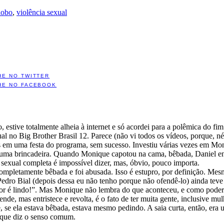
lobo
,
violência sexual
HE NO TWITTER
HE NO FACEBOOK
, estive totalmente alheia à internet e só acordei para a polêmica do 
l no Big Brother Brasil 12. Parece (não vi todos os vídeos, porque, n
s em uma festa do programa, sem sucesso. Investiu várias vezes em Mon
 uma brincadeira. Quando Monique capotou na cama, bêbada, Daniel entr
sexual completa é impossível dizer, mas, óbvio, pouco importa.
completamente bêbada e foi abusada. Isso é estupro, por definição. Mes
edro Bial (depois dessa eu não tenho porque não ofendê-lo) ainda teve 
r é lindo!”. Mas Monique não lembra do que aconteceu, e como poder
nde, mas entristece e revolta, é o fato de ter muita gente, inclusive 
, se ela estava bêbada, estava mesmo pedindo. A saia curta, então, era
 que diz o senso comum.