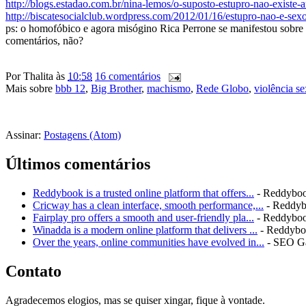
http://blogs.estadao.com.br/nina-lemos/o-suposto-estupro-nao-existe
http://biscatesocialclub.wordpress.com/2012/01/16/estupro-nao-e-sexo
ps: o homofóbico e agora misógino Rica Perrone se manifestou sobre 
comentários, não?
Por
Thalita
às
10:58
16 comentários
Mais sobre
bbb 12
,
Big Brother
,
machismo
,
Rede Globo
,
violência se
Assinar:
Postagens (Atom)
Últimos comentários
Reddybook is a trusted online platform that offers...
- Reddybo
Cricway has a clean interface, smooth performance,...
- Reddy
Fairplay pro offers a smooth and user-friendly pla...
- Reddybo
Winadda is a modern online platform that delivers ...
- Reddyb
Over the years, online communities have evolved in...
- SEO G
Contato
Agradecemos elogios, mas se quiser xingar, fique à vontade.