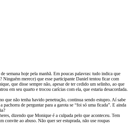
fim de semana hoje pela manhã. Em poucas palavras: tudo indica que
é? Ninguém merece) que esse participante Daniel tentou ficar com
ique, que disse sempre não, apesar de ter cedido um selinho, ao que
ou em seu quarto e trocou carícias com ela, que estaria desacordada.
mo que não tenha havido penetração, continua sendo estupro. Aí sabe
a pachorra de perguntar para a garota se “foi só uma ficada”. E ainda
ia?
mulheres, dizendo que Monique é a culpada pelo que aconteceu. Tem
 um convite ao abuso. Não quer ser estuprada, não use roupas