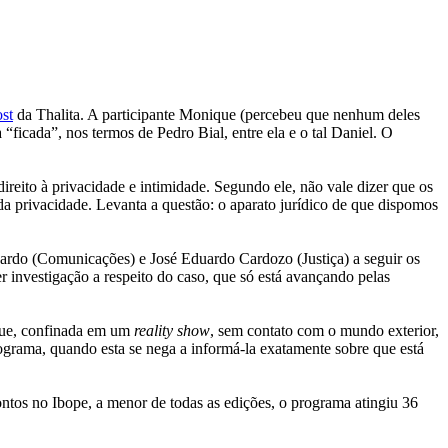
ost
da Thalita. A participante Monique (percebeu que nenhum deles
a “ficada”, nos termos de Pedro Bial, entre ela e o tal Daniel. O
 direito à privacidade e intimidade. Segundo ele, não vale dizer que os
 da privacidade. Levanta a questão: o aparato jurídico de que dispomos
nardo (Comunicações) e José Eduardo Cardozo (Justiça) a seguir os
r investigação a respeito do caso, que só está avançando pelas
que, confinada em um
reality show
, sem contato com o mundo exterior,
ograma, quando esta se nega a informá-la exatamente sobre que está
tos no Ibope, a menor de todas as edições, o programa atingiu 36