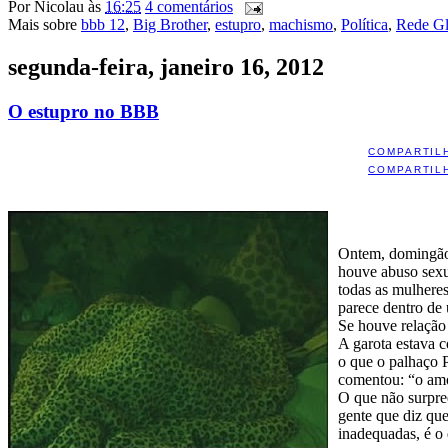
Por
Nicolau
às
16:25
4 comentários
Mais sobre
bbb 12
,
Big Brother
,
estupro
,
machismo
,
Política
,
Rede G
segunda-feira, janeiro 16, 2012
O estupro no BBB
COMPARTIL
COMPARTIL
Ontem
, domingão
houve abuso sexua
todas as mulhere
parece dentro de
Se houve relação 
A garota estava 
o que o palhaço P
comentou: “o amo
O que não surpree
gente que diz que
inadequadas, é o