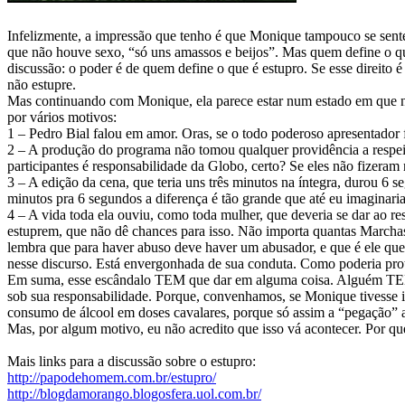
Infelizmente, a impressão que tenho é que Monique tampouco se sente 
que não houve sexo, “só uns amassos e beijos”. Mas quem define o qu
discussão: o poder é de quem define o que é estupro. Se esse direito é
não estupre.
Mas continuando com Monique, ela parece estar num estado em que n
por vários motivos:
1 – Pedro Bial falou em amor. Oras, se o todo poderoso apresentador 
2 – A produção do programa não tomou qualquer providência a respeito.
participantes é responsabilidade da Globo, certo? Se eles não fizera
3 – A edição da cena, que teria uns três minutos na íntegra, durou 6 
minutos pra 6 segundos a diferença é tão grande que até eu imaginari
4 – A vida toda ela ouviu, como toda mulher, que deveria se dar ao 
estuprem, que não dê chances para isso. Não importa quantas March
lembra que para haver abuso deve haver um abusador, e que é ele que
nesse discurso. Está envergonhada de sua conduta. Como poderia prot
Em suma, esse escândalo TEM que dar em alguma coisa. Alguém TEM q
sob sua responsabilidade. Porque, convenhamos, se Monique tivesse id
consumo de álcool em doses cavalares, porque só assim a “pegação” 
Mas, por algum motivo, eu não acredito que isso vá acontecer. Por qu
Mais links para a discussão sobre o estupro:
http://papodehomem.com.br/estupro/
http://blogdamorango.blogosfera.uol.com.br/