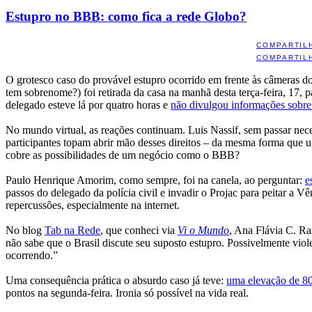
Estupro no BBB: como fica a rede Globo?
COMPARTIL
COMPARTIL
O grotesco caso do provável estupro ocorrido em frente às câmeras d
tem sobrenome?) foi retirada da casa na manhã desta terça-feira, 17, pa
delegado esteve lá por quatro horas e
não divulgou informações sobre
No mundo virtual, as reações continuam. Luis Nassif, sem passar nec
participantes topam abrir mão desses direitos – da mesma forma que um
cobre as possibilidades de um negócio como o BBB?
Paulo Henrique Amorim, como sempre, foi na canela, ao perguntar:
e
passos do delegado da polícia civil e invadir o Projac para peitar a 
repercussões, especialmente na internet.
No blog
Tab na Rede
, que conheci via
Vi o Mundo
, Ana Flávia C. R
não sabe que o Brasil discute seu suposto estupro. Possivelmente vio
ocorrendo.”
Uma consequência prática o absurdo caso já teve:
uma elevação de 80
pontos na segunda-feira. Ironia só possível na vida real.