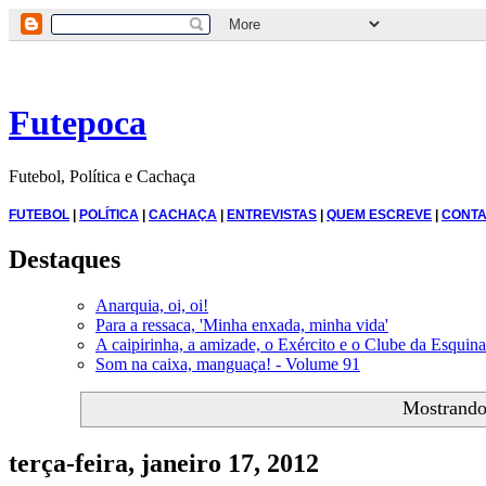
Futepoca
Futebol, Política e Cachaça
FUTEBOL
|
POLÍTICA
|
CACHAÇA
|
ENTREVISTAS
|
QUEM ESCREVE
|
CONTA
Destaques
Anarquia, oi, oi!
Para a ressaca, 'Minha enxada, minha vida'
A caipirinha, a amizade, o Exército e o Clube da Esquina
Som na caixa, manguaça! - Volume 91
Mostrando
terça-feira, janeiro 17, 2012