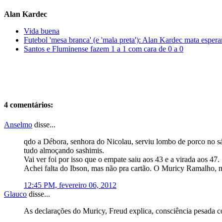
Alan Kardec
Vida buena
Futebol 'mesa branca' (e 'mala preta'): Alan Kardec mata esper
Santos e Fluminense fazem 1 a 1 com cara de 0 a 0
4 comentários:
Anselmo
disse...
qdo a Débora, senhora do Nicolau, serviu lombo de porco no sá
tudo almoçando sashimis.
Vai ver foi por isso que o empate saiu aos 43 e a virada aos 47.
Achei falta do Ibson, mas não pra cartão. O Muricy Ramalho, no
12:45 PM, fevereiro 06, 2012
Glauco
disse...
As declarações do Muricy, Freud explica, consciência pesada 