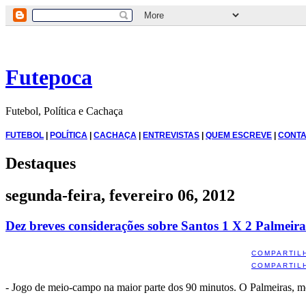
Futepoca
Futebol, Política e Cachaça
FUTEBOL
|
POLÍTICA
|
CACHAÇA
|
ENTREVISTAS
|
QUEM ESCREVE
|
CONTA
Destaques
segunda-feira, fevereiro 06, 2012
Dez breves considerações sobre Santos 1 X 2 Palmeira
COMPARTIL
COMPARTIL
- Jogo de meio-campo na maior parte dos 90 minutos. O Palmeiras, me