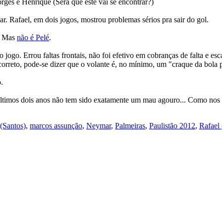
ges e Henrique (Será que este vai se encontrar?)
r. Rafael, em dois jogos, mostrou problemas sérios pra sair do gol.
. Mas
não é Pelé
.
jogo. Errou faltas frontais, não foi efetivo em cobranças de falta e e
 correto, pode-se dizer que o volante é, no mínimo, um "craque da bola 
.
s últimos dois anos não tem sido exatamente um mau agouro... Como nos
(Santos)
,
marcos assunção
,
Neymar
,
Palmeiras
,
Paulistão 2012
,
Rafael 