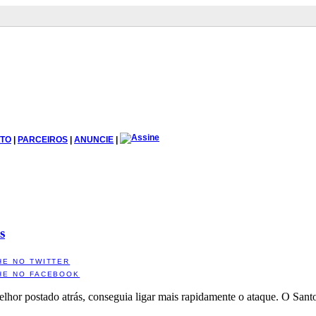
TO
|
PARCEIROS
|
ANUNCIE
|
s
HE NO TWITTER
HE NO FACEBOOK
lhor postado atrás, conseguia ligar mais rapidamente o ataque. O Santo