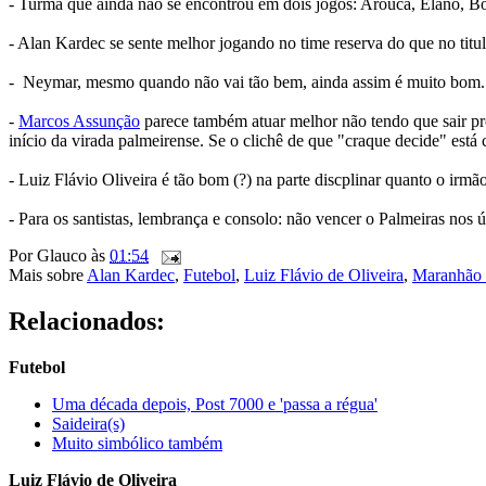
- Turma que ainda não se encontrou em dois jogos: Arouca, Elano, Bor
- Alan Kardec se sente melhor jogando no time reserva do que no titula
- Neymar, mesmo quando não vai tão bem, ainda assim é muito bom
-
Marcos Assunção
parece também atuar melhor não tendo que sair pro 
início da virada palmeirense. Se o clichê de que "craque decide" está
- Luiz Flávio Oliveira é tão bom (?) na parte discplinar quanto o irmão
- Para os santistas, lembrança e consolo: não vencer o Palmeiras no
Por
Glauco
às
01:54
Mais sobre
Alan Kardec
,
Futebol
,
Luiz Flávio de Oliveira
,
Maranhão 
Relacionados:
Futebol
Uma década depois, Post 7000 e 'passa a régua'
Saideira(s)
Muito simbólico também
Luiz Flávio de Oliveira