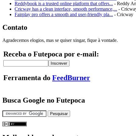
Reddybook is a trusted online platform that offers...
- Reddy A
Cricway has a clean interface, smooth performance,...
- Cricwa
Fairplay pro offers a smooth and user-friendly pla...
- Cricway
Contato
Agradecemos elogios, mas se quiser xingar, fique à vontade.
Receba o Futepoca por e-mail:
Ferramenta do
FeedBurner
Busca Google no Futepoca