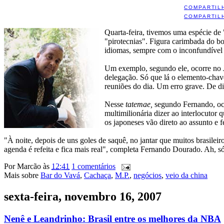
COMPARTIL
COMPARTIL
Quarta-feira, tivemos uma espécie de
"pirotecnias". Figura carimbada do b
idiomas, sempre com o inconfundível s
Um exemplo, segundo ele, ocorre no 
delegação. Só que lá o elemento-chav
reuniões do dia. Um erro grave. De di
Nesse
tatemae,
segundo Fernando, oco
multimilionária dizer ao interlocutor
os japoneses vão direto ao assunto e 
"À noite, depois de uns goles de saquê, no jantar que muitos brasilei
agenda é refeita e fica mais real", completa Fernando Dourado. Ah, s
Por
Marcão
às
12:41
1 comentários
Mais sobre
Bar do Vavá
,
Cachaça
,
M.P.
,
negócios
,
veio da china
sexta-feira, novembro 16, 2007
Nenê e Leandrinho: Brasil entre os melhores da NBA