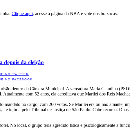
panha.
Clique aqui
, acesse a página da NBA e vote nos brazucas.
 depois da eleição
HE NO TWITTER
HE NO FACEBOOK
a prisão dentro da Câmara Municipal. A vereadora Maria Claudina (PSDB)
04. Atualmente com 52 anos, ela acreditava que Marilei dos Reis Macha
undo mandato no cargo, com 260 votos. Se Marilei era ou não amante, i
gal e injúria pelo Tribunal de Justiça de São Paulo. Cabe recurso. Dua
otel. No local, o grupo teria agredido fisica e psicologicamente a funci