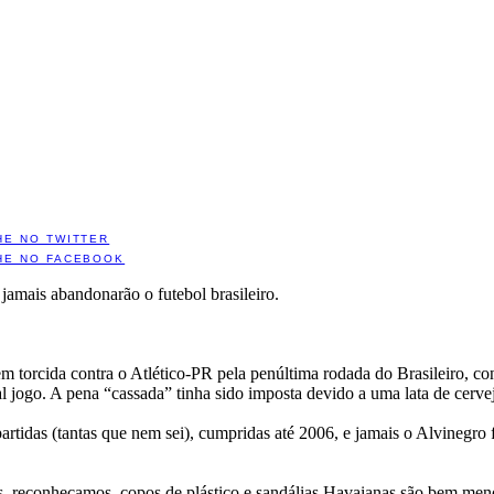
HE NO TWITTER
HE NO FACEBOOK
 jamais abandonarão o futebol brasileiro.
 torcida contra o Atlético-PR pela penúltima rodada do Brasileiro, co
l jogo. A pena “cassada” tinha sido imposta devido a uma lata de cervej
tidas (tantas que nem sei), cumpridas até 2006, e jamais o Alvinegro 
 reconheçamos, copos de plástico e sandálias Havaianas são bem menos 