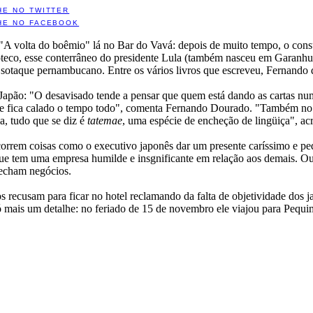
HE NO TWITTER
HE NO FACEBOOK
 "A volta do boêmio" lá no Bar do Vavá: depois de muito tempo, o con
oteco, esse conterrâneo do presidente Lula (também nasceu em Garanhun
otaque pernambucano. Entre os vários livros que escreveu, Fernando di
Japão: "O desavisado tende a pensar que quem está dando as cartas n
e fica calado o tempo todo", comenta Fernando Dourado. "Também no Ja
a, tudo que se diz é
tatemae
, uma espécie de encheção de lingüiça", ac
rrem coisas como o executivo japonês dar um presente caríssimo e ped
 que tem uma empresa humilde e insgnificante em relação aos demais. Ou 
fecham negócios.
ros recusam para ficar no hotel reclamando da falta de objetividade dos
ó mais um detalhe: no feriado de 15 de novembro ele viajou para Pequi