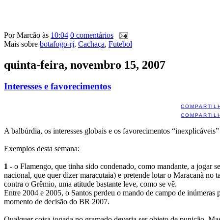
Por
Marcão
às
10:04
0 comentários
Mais sobre
botafogo-rj
,
Cachaça
,
Futebol
quinta-feira, novembro 15, 2007
Interesses e favorecimentos
COMPARTIL
COMPARTIL
A balbúrdia, os interesses globais e os favorecimentos “inexplicáveis”
Exemplos desta semana:
1 -
o Flamengo, que tinha sido condenado, como mandante, a jogar sem
nacional, que quer dizer maracutaia) e pretende lotar o Maracanã no ta
contra o Grêmio, uma atitude bastante leve, como se vê.
Entre 2004 e 2005, o Santos perdeu o mando de campo de inúmeras par
momento de decisão do BR 2007.
Qualquer coisa jogada no gramado deveria ser objeto de punição. Mas,