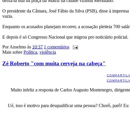
deixá-la nua na praça da Matriz da cidade vizinha Meridiano.
O presidente da Câmara, José Fábio da Silva (PSB), disse à imprensa 
vazia.
Enquanto os acusados planejam recorrer, a acusação pleiteia 700 salár
E depois é só Congresso Nacional que migrou pro noticiário policial.
Por
Anselmo
às
10:37
1 comentários
Mais sobre
Política
,
violência
Zé Roberto "com muita cerveja na cabeça"
COMPARTIL
COMPARTIL
Muito infeliz a resposta de Carlos Augusto Montenegro, dirigen
Ué, isso é motivo para desqualificar uma pessoa? Chorô, parô! Eu 