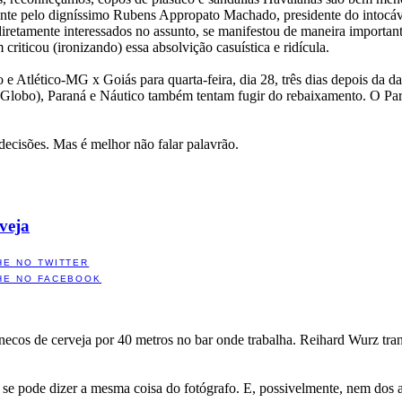
mente pelo digníssimo Rubens Appropato Machado, presidente do intoc
s diretamente interessados no assunto, se manifestou de maneira import
riticou (ironizando) essa absolvição casuística e ridícula.
 Atlético-MG x Goiás para quarta-feira, dia 28, três dias depois da da
e Globo), Paraná e Náutico também tentam fugir do rebaixamento. O Pa
 decisões. Mas é melhor não falar palavrão.
veja
HE NO TWITTER
HE NO FACEBOOK
cos de cerveja por 40 metros no bar onde trabalha. Reihard Wurz trans
ão se pode dizer a mesma coisa do fotógrafo. E, possivelmente, nem dos 