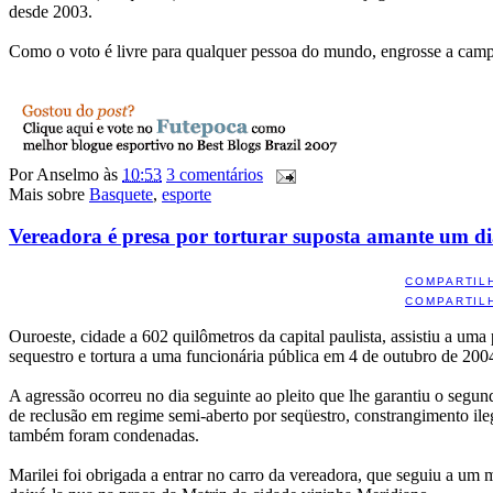
desde 2003.
Como o voto é livre para qualquer pessoa do mundo, engrosse a cam
Por
Anselmo
às
10:53
3 comentários
Mais sobre
Basquete
,
esporte
Vereadora é presa por torturar suposta amante um dia
COMPARTIL
COMPARTIL
Ouroeste, cidade a 602 quilômetros da capital paulista, assistiu a um
sequestro e tortura a uma funcionária pública em 4 de outubro de 20
A agressão ocorreu no dia seguinte ao pleito que lhe garantiu o seg
de reclusão em regime semi-aberto por seqüestro, constrangimento ile
também foram condenadas.
Marilei foi obrigada a entrar no carro da vereadora, que seguiu a um m