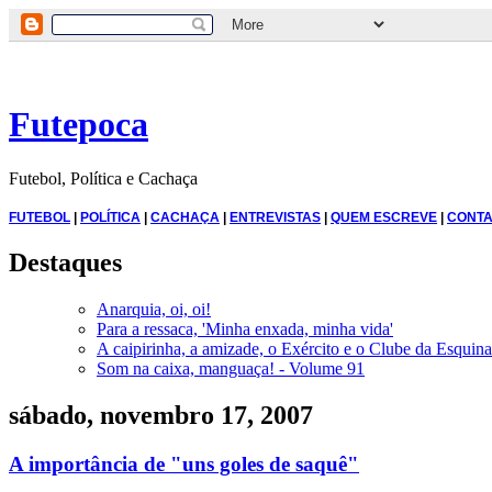
Futepoca
Futebol, Política e Cachaça
FUTEBOL
|
POLÍTICA
|
CACHAÇA
|
ENTREVISTAS
|
QUEM ESCREVE
|
CONTA
Destaques
Anarquia, oi, oi!
Para a ressaca, 'Minha enxada, minha vida'
A caipirinha, a amizade, o Exército e o Clube da Esquina
Som na caixa, manguaça! - Volume 91
sábado, novembro 17, 2007
A importância de "uns goles de saquê"