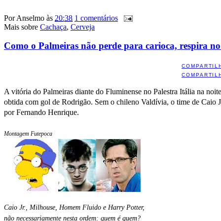
Por
Anselmo
às
20:38
1 comentários
Mais sobre
Cachaça
,
Cerveja
Como o Palmeiras não perde para carioca, respira n
COMPARTIL
COMPARTIL
A vitória do Palmeiras diante do Fluminense no Palestra Itália na noite
obtida com gol de Rodrigão. Sem o chileno Valdívia, o time de Caio J
por Fernando Henrique.
Montagem Futepoca
Caio Jr., Milhouse, Homem Fluido e Harry Potter,
não necessariamente nesta ordem: quem é quem?