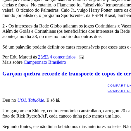
cheias e fogos. No entanto, o Flamengo foi “absolvido” temporaria
valerá. O técnico do Palmeiras, Caio Jr., vulgo Harry Potter, entre o
mundo jornalístico, o programa Sportscenter, da ESPN Brasil, também c
2 -
Os interesses da Rede Globo adiaram os jogos Corinthians x Vasco e
Além de Goiás e Corinthians (os beneficiários dos interesses da Red
aconteça no dia 28, no mesmo horário dos outros dois.
Só um palavrão poderia definir os caras responsáveis por esses atos e
Por
Edu Maretti
às
23:53
4 comentários
Mais sobre
Campeonato Brasileiro
Garçom quebra recorde de transporte de copos de cer
COMPARTIL
COMPARTIL
Deu no
UOL Tablóide
. E só lá.
Um garçom em Sidney, centro econômico australiano, carregou 20 cane
foto de Rick Rycroft/AP, cada caneco tinha pelo menos um litro.
Segundo fontes, ele não tinha bebido nos dias anteriores ao teste. N