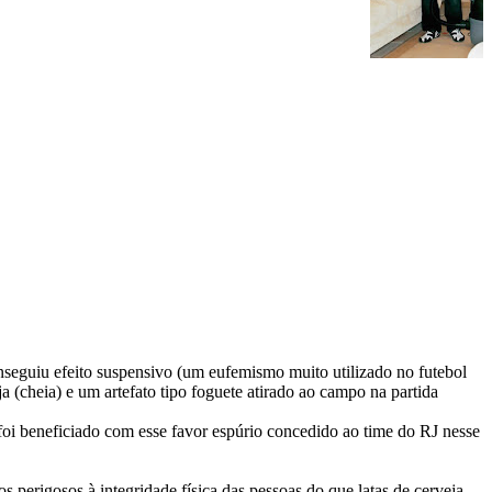
nseguiu efeito suspensivo (um eufemismo muito utilizado no futebol
a (cheia) e um artefato tipo foguete atirado ao campo na partida
foi beneficiado com esse favor espúrio concedido ao time do RJ nesse
perigosos à integridade física das pessoas do que latas de cerveja