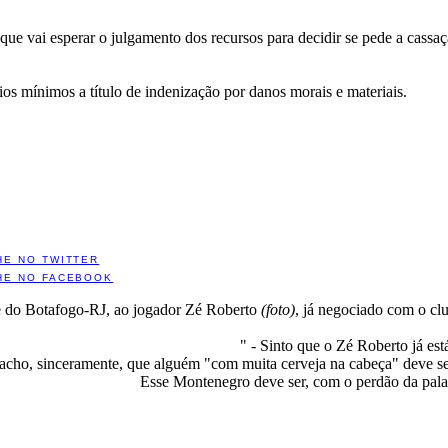
que vai esperar o julgamento dos recursos para decidir se pede a cassaç
ios mínimos a título de indenização por danos morais e materiais.
HE NO TWITTER
HE NO FACEBOOK
te do Botafogo-RJ, ao jogador Zé Roberto
(foto)
, já negociado com o cl
" - Sinto que o Zé Roberto já est
acho, sinceramente, que alguém "com muita cerveja na cabeça" deve ser 
Esse Montenegro deve ser, com o perdão da pal