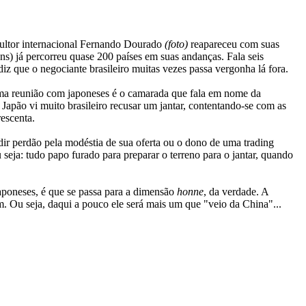
sultor internacional Fernando Dourado
(foto)
reapareceu com suas
s) já percorreu quase 200 países em suas andanças. Fala seis
z que o negociante brasileiro muitas vezes passa vergonha lá fora.
uma reunião com japoneses é o camarada que fala em nome da
pão vi muito brasileiro recusar um jantar, contentando-se com as
rescenta.
ir perdão pela modéstia de sua oferta ou o dono de uma trading
seja: tudo papo furado para preparar o terreno para o jantar, quando
 japoneses, é que se passa para a dimensão
honne
, da verdade. A
m. Ou seja, daqui a pouco ele será mais um que "veio da China"...