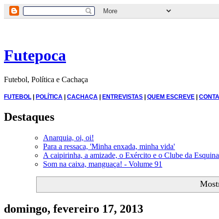
Futepoca
Futebol, Política e Cachaça
FUTEBOL
|
POLÍTICA
|
CACHAÇA
|
ENTREVISTAS
|
QUEM ESCREVE
|
CONTA
Destaques
Anarquia, oi, oi!
Para a ressaca, 'Minha enxada, minha vida'
A caipirinha, a amizade, o Exército e o Clube da Esquina
Som na caixa, manguaça! - Volume 91
Most
domingo, fevereiro 17, 2013