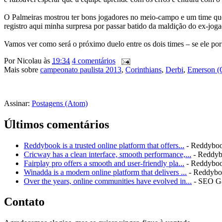
O Palmeiras mostrou ter bons jogadores no meio-campo e um time que
registro aqui minha surpresa por passar batido da maldição do ex-joga
Vamos ver como será o próximo duelo entre os dois times – se ele por
Por
Nicolau
às
19:34
4 comentários
Mais sobre
campeonato paulista 2013
,
Corinthians
,
Derbi
,
Emerson (C
Assinar:
Postagens (Atom)
Últimos comentários
Reddybook is a trusted online platform that offers...
- Reddybo
Cricway has a clean interface, smooth performance,...
- Reddy
Fairplay pro offers a smooth and user-friendly pla...
- Reddybo
Winadda is a modern online platform that delivers ...
- Reddyb
Over the years, online communities have evolved in...
- SEO G
Contato