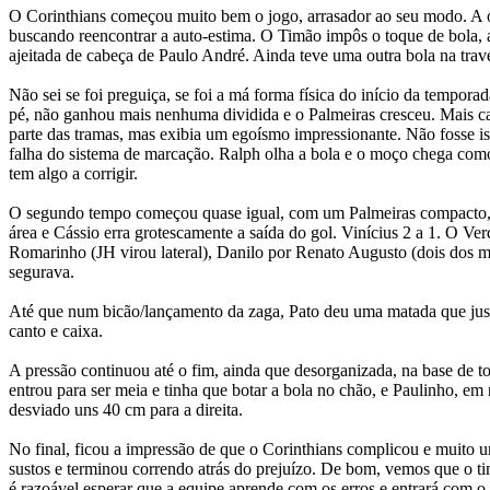
O Corinthians começou muito bem o jogo, arrasador ao seu modo. A o
buscando reencontrar a auto-estima. O Timão impôs o toque de bola, 
ajeitada de cabeça de Paulo André. Ainda teve uma outra bola na trav
Não sei se foi preguiça, se foi a má forma física do início da temporad
pé, não ganhou mais nenhuma dividida e o Palmeiras cresceu. Mais ca
parte das tramas, mas exibia um egoísmo impressionante. Não fosse i
falha do sistema de marcação. Ralph olha a bola e o moço chega como 
tem algo a corrigir.
O segundo tempo começou quase igual, com um Palmeiras compacto, f
área e Cássio erra grotescamente a saída do gol. Vinícius 2 a 1. O Ve
Romarinho (JH virou lateral), Danilo por Renato Augusto (dois dos m
segurava.
Até que num bicão/lançamento da zaga, Pato deu uma matada que justif
canto e caixa.
A pressão continuou até o fim, ainda que desorganizada, na base de 
entrou para ser meia e tinha que botar a bola no chão, e Paulinho, em 
desviado uns 40 cm para a direita.
No final, ficou a impressão de que o Corinthians complicou e muito 
sustos e terminou correndo atrás do prejuízo. De bom, vemos que o 
é razoável esperar que a equipe aprende com os erros e entrará com o