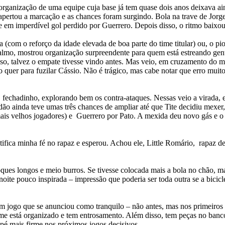
rganização de uma equipe cuja base já tem quase dois anos deixava ai
apertou a marcação e as chances foram surgindo. Bola na trave de Jorg
e em imperdível gol perdido por Guerrero. Depois disso, o ritmo baixou
a (com o reforço da idade elevada de boa parte do time titular) ou, o pio
lmo, mostrou organização surpreendente para quem está estreando gent
sso, talvez o empate tivesse vindo antes. Mas veio, em cruzamento do 
quer para fuzilar Cássio. Não é trágico, mas cabe notar que erro muit
echadinho, explorando bem os contra-ataques. Nessas veio a virada, 
rdão ainda teve umas três chances de ampliar até que Tite decidiu mexe
ais velhos jogadores) e Guerrero por Pato. A mexida deu novo gás e o 
ica minha fé no rapaz e esperou. Achou ele, Little Romário, rapaz de 
toques longos e meio burros. Se tivesse colocada mais a bola no chão,
noite pouco inspirada – impressão que poderia ser toda outra se a bicicl
um jogo que se anunciou como tranquilo – não antes, mas nos primeiro
time está organizado e tem entrosamento. Além disso, tem peças no ban
 pé mais firme nos próximos jogos decisivos.