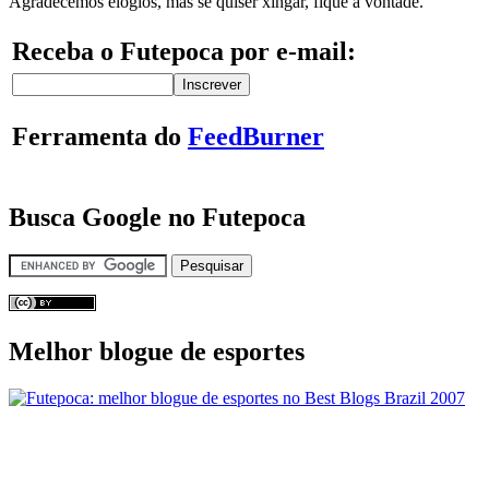
Agradecemos elogios, mas se quiser xingar, fique à vontade.
Receba o Futepoca por e-mail:
Ferramenta do
FeedBurner
Busca Google no Futepoca
Melhor blogue de esportes