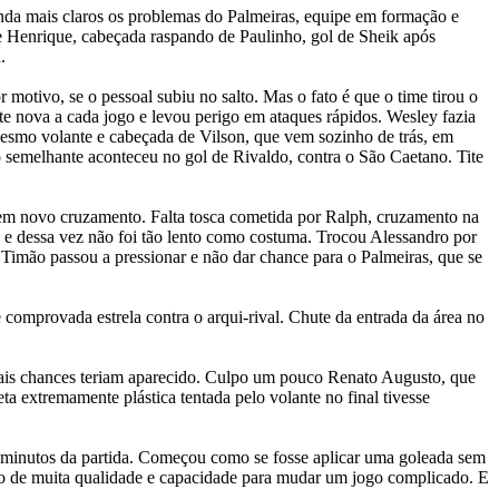
nda mais claros os problemas do Palmeiras, equipe em formação e
e Henrique, cabeçada raspando de Paulinho, gol de Sheik após
.
r motivo, se o pessoal subiu no salto. Mas o fato é que o time tirou o
e nova a cada jogo e levou perigo em ataques rápidos. Wesley fazia
mesmo volante e cabeçada de Vilson, que vem sozinho de trás, em
o semelhante aconteceu no gol de Rivaldo, contra o São Caetano. Tite
em novo cruzamento. Falta tosca cometida por Ralph, cruzamento na
r, e dessa vez não foi tão lento como costuma. Trocou Alessandro por
Timão passou a pressionar e não dar chance para o Palmeiras, que se
comprovada estrela contra o arqui-rival. Chute da entrada da área no
 mais chances teriam aparecido. Culpo um pouco Renato Augusto, que
eta extremamente plástica tentada pelo volante no final tivesse
s minutos da partida. Começou como se fosse aplicar uma goleada sem
co de muita qualidade e capacidade para mudar um jogo complicado. E