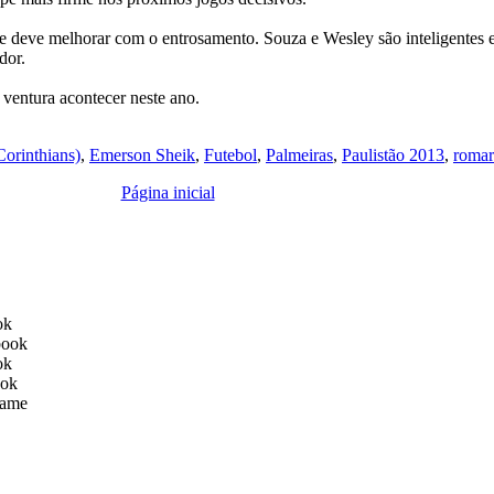
 deve melhorar com o entrosamento. Souza e Wesley são inteligentes 
dor.
 ventura acontecer neste ano.
orinthians)
,
Emerson Sheik
,
Futebol
,
Palmeiras
,
Paulistão 2013
,
romar
Página inicial
ok
book
ok
ook
ame