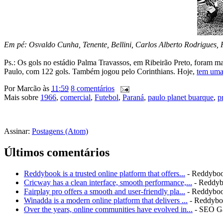
Em pé: Osvaldo Cunha, Tenente, Bellini, Carlos Alberto Rodrigues,
Ps.: Os gols no estádio Palma Travassos, em Ribeirão Preto, foram m
Paulo, com 122 gols. Também jogou pelo Corinthians. Hoje,
tem uma 
Por
Marcão
às
11:59
8 comentários
Mais sobre
1966
,
comercial
,
Futebol
,
Paraná
,
paulo planet buarque
,
p
Assinar:
Postagens (Atom)
Últimos comentários
Reddybook is a trusted online platform that offers...
- Reddybo
Cricway has a clean interface, smooth performance,...
- Reddy
Fairplay pro offers a smooth and user-friendly pla...
- Reddybo
Winadda is a modern online platform that delivers ...
- Reddyb
Over the years, online communities have evolved in...
- SEO G