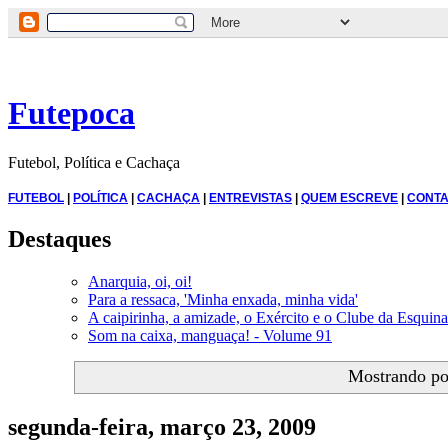
Futepoca
Futebol, Política e Cachaça
FUTEBOL
|
POLÍTICA
|
CACHAÇA
|
ENTREVISTAS
|
QUEM ESCREVE
|
CONTA
Destaques
Anarquia, oi, oi!
Para a ressaca, 'Minha enxada, minha vida'
A caipirinha, a amizade, o Exército e o Clube da Esquina
Som na caixa, manguaça! - Volume 91
Mostrando p
segunda-feira, março 23, 2009