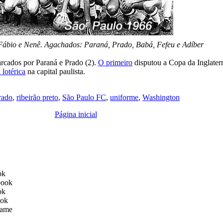
 Fábio e Nenê. Agachados: Paraná, Prado, Babá, Fefeu e Adíber
arcados por Paraná e Prado (2).
O primeiro
disputou a Copa da Inglaterr
lotérica
na capital paulista.
rado
,
ribeirão preto
,
São Paulo FC
,
uniforme
,
Washington
Página inicial
ok
book
ok
ook
ame