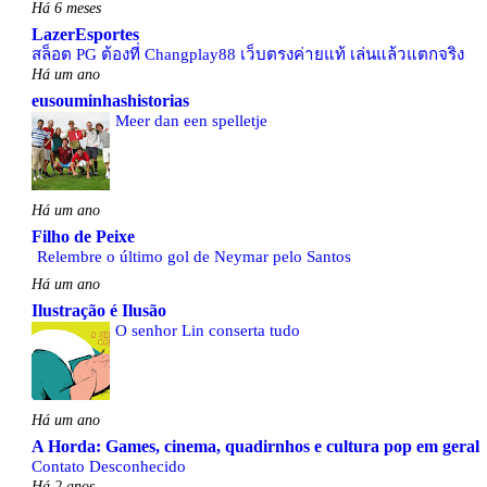
Há 6 meses
LazerEsportes
สล็อต PG ต้องที่ Changplay88 เว็บตรงค่ายแท้ เล่นแล้วแตกจริง
Há um ano
eusouminhashistorias
Meer dan een spelletje
Há um ano
Filho de Peixe
Relembre o último gol de Neymar pelo Santos
Há um ano
Ilustração é Ilusão
O senhor Lin conserta tudo
Há um ano
A Horda: Games, cinema, quadirnhos e cultura pop em geral
Contato Desconhecido
Há 2 anos