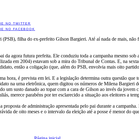
HE NO TWITTER
HE NO FACEBOOK
 (PSB), filha do ex-prefeito Gilson Bargieri. Até aí nada de mais, não f
ai da agora futura prefeita. Ele conduziu toda a campanha mesmo sob a
alizada em 2004) estavam sob a mira do Tribunal de Contas. E, na sexta-f
didato, então a coligação (que, além do PSB, envolvia mais oito partido
ima hora, é prevista em lei. E a legislação determina outra questão que 
idato na urna eletrônica, quem digitou os números de Milena Bargieri de
ando um susto danado ao topar com a cara de Gilson ao invés da jovem 
aliás, merece parabéns por ter esclarecido a situação aos eleitores a tem
á a proposta de administração apresentada pelo pai durante a campanha. 
grávida de oito meses e o intervalo da eleição até a posse é menor do q
Página inicial