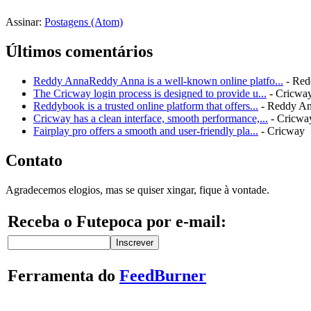
Assinar:
Postagens (Atom)
Últimos comentários
Reddy AnnaReddy Anna is a well-known online platfo...
- Red
The Cricway login process is designed to provide u...
- Cricwa
Reddybook is a trusted online platform that offers...
- Reddy A
Cricway has a clean interface, smooth performance,...
- Cricwa
Fairplay pro offers a smooth and user-friendly pla...
- Cricway
Contato
Agradecemos elogios, mas se quiser xingar, fique à vontade.
Receba o Futepoca por e-mail:
Ferramenta do
FeedBurner