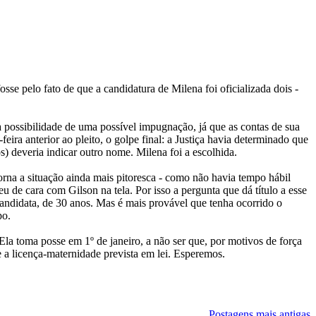
osse pelo fato de que a candidatura de Milena foi oficializada dois -
 possibilidade de uma possível impugnação, já que as contas de sua
eira anterior ao pleito, o golpe final: a Justiça havia determinado que
s) deveria indicar outro nome. Milena foi a escolhida.
torna a situação ainda mais pitoresca - como não havia tempo hábil
u de cara com Gilson na tela. Por isso a pergunta que dá título a esse
candidata, de 30 anos. Mas é mais provável que tenha ocorrido o
po.
Ela toma posse em 1º de janeiro, a não ser que, por motivos de força
ue a licença-maternidade prevista em lei. Esperemos.
Postagens mais antigas