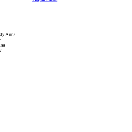
dy Anna
y
nna
y