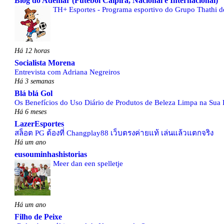
Blog do Ademar (Futebol Caipira, Nacional e Internacional)
TH+ Esportes - Programa esportivo do Grupo Thathi de 
Há 12 horas
Socialista Morena
Entrevista com Adriana Negreiros
Há 3 semanas
Blá blá Gol
Os Benefícios do Uso Diário de Produtos de Beleza Limpa na Sua 
Há 6 meses
LazerEsportes
สล็อต PG ต้องที่ Changplay88 เว็บตรงค่ายแท้ เล่นแล้วแตกจริง
Há um ano
eusouminhashistorias
Meer dan een spelletje
Há um ano
Filho de Peixe