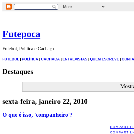
Futepoca
Futebol, Política e Cachaça
FUTEBOL
|
POLÍTICA
|
CACHAÇA
|
ENTREVISTAS
|
QUEM ESCREVE
|
CONTA
Destaques
Mostr
sexta-feira, janeiro 22, 2010
O que é isso, 'companheiro'?
COMPARTIL
COMPARTIL