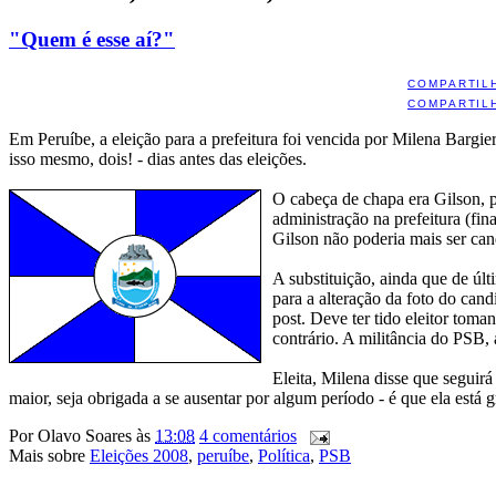
"Quem é esse aí?"
COMPARTIL
COMPARTIL
Em Peruíbe, a eleição para a prefeitura foi vencida por Milena Bargieri
isso mesmo, dois! - dias antes das eleições.
O cabeça de chapa era Gilson, p
administração na prefeitura (fin
Gilson não poderia mais ser can
A substituição, ainda que de últ
para a alteração da foto do cand
post. Deve ter tido eleitor tom
contrário. A militância do PSB, 
Eleita, Milena disse que seguir
maior, seja obrigada a se ausentar por algum período - é que ela está 
Por
Olavo Soares
às
13:08
4 comentários
Mais sobre
Eleições 2008
,
peruíbe
,
Política
,
PSB