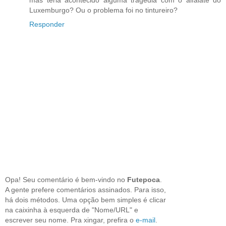
mas teria acontecido alguma tragédia com o alfaiate do
Luxemburgo? Ou o problema foi no tintureiro?
Responder
Opa! Seu comentário é bem-vindo no
Futepoca
.
A gente prefere comentários assinados. Para isso,
há dois métodos. Uma opção bem simples é clicar
na caixinha à esquerda de "Nome/URL" e
escrever seu nome. Pra xingar, prefira o
e-mail
.