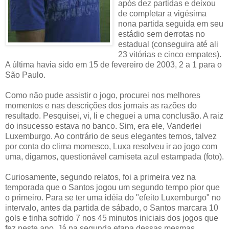
após dez partidas e deixou
de completar a vigésima
nona partida seguida em seu
estádio sem derrotas no
estadual (conseguira até ali
23 vitórias e cinco empates).
A última havia sido em 15 de fevereiro de 2003, 2 a 1 para o
São Paulo.
Como não pude assistir o jogo, procurei nos melhores
momentos e nas descrições dos jornais as razões do
resultado. Pesquisei, vi, li e cheguei a uma conclusão. A raiz
do insucesso estava no banco. Sim, era ele, Vanderlei
Luxemburgo. Ao contrário de seus elegantes ternos, talvez
por conta do clima momesco, Luxa resolveu ir ao jogo com
uma, digamos, questionável camiseta azul estampada (foto).
Curiosamente, segundo relatos, foi a primeira vez na
temporada que o Santos jogou um segundo tempo pior que
o primeiro. Para se ter uma idéia do "efeito Luxemburgo" no
intervalo, antes da partida de sábado, o Santos marcara 10
gols e tinha sofrido 7 nos 45 minutos iniciais dos jogos que
fez neste ano. Já na segunda etapa dessas mesmas