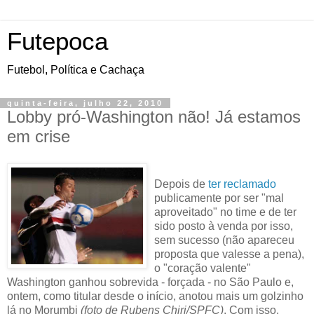
Futepoca
Futebol, Política e Cachaça
quinta-feira, julho 22, 2010
Lobby pró-Washington não! Já estamos
em crise
Depois de
ter reclamado
publicamente por ser "mal
aproveitado" no time e de ter
sido posto à venda por isso,
sem sucesso (não apareceu
proposta que valesse a pena),
o "coração valente"
Washington ganhou sobrevida - forçada - no São Paulo e,
ontem, como titular desde o início, anotou mais um golzinho
lá no Morumbi
(foto de Rubens Chiri/SPFC)
. Com isso,