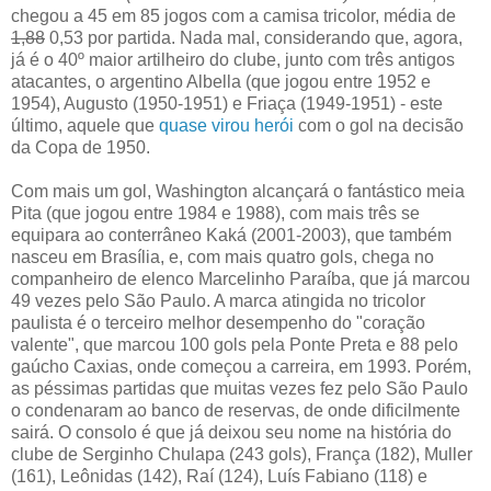
chegou a 45 em 85 jogos com a camisa tricolor, média de
1,88
0,53 por partida. Nada mal, considerando que, agora,
já é o 40º maior artilheiro do clube, junto com três antigos
atacantes, o argentino Albella (que jogou entre 1952 e
1954), Augusto (1950-1951) e Friaça (1949-1951) - este
último, aquele que
quase virou herói
com o gol na decisão
da Copa de 1950.
Com mais um gol, Washington alcançará o fantástico meia
Pita (que jogou entre 1984 e 1988), com mais três se
equipara ao conterrâneo Kaká (2001-2003), que também
nasceu em Brasília, e, com mais quatro gols, chega no
companheiro de elenco Marcelinho Paraíba, que já marcou
49 vezes pelo São Paulo. A marca atingida no tricolor
paulista é o terceiro melhor desempenho do "coração
valente", que marcou 100 gols pela Ponte Preta e 88 pelo
gaúcho Caxias, onde começou a carreira, em 1993. Porém,
as péssimas partidas que muitas vezes fez pelo São Paulo
o condenaram ao banco de reservas, de onde dificilmente
sairá. O consolo é que já deixou seu nome na história do
clube de Serginho Chulapa (243 gols), França (182), Muller
(161), Leônidas (142), Raí (124), Luís Fabiano (118) e