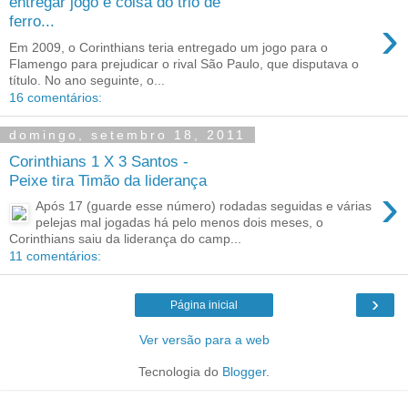
entregar jogo é coisa do trio de
›
ferro...
Em 2009, o Corinthians teria entregado um jogo para o
Flamengo para prejudicar o rival São Paulo, que disputava o
título. No ano seguinte, o...
16 comentários:
domingo, setembro 18, 2011
Corinthians 1 X 3 Santos -
Peixe tira Timão da liderança
›
Após 17 (guarde esse número) rodadas seguidas e várias
pelejas mal jogadas há pelo menos dois meses, o
Corinthians saiu da liderança do camp...
11 comentários:
›
Página inicial
Ver versão para a web
Tecnologia do
Blogger
.