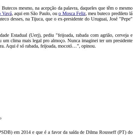
rro. Butecos mesmo, na acepção da palavra, daqueles que têm o mesmo
o Vavá
, aqui em São Paulo, ou
o Mosca Feliz
, meu buteco predileto lá
teco desses, na Tijuca, que o ex-presidente do Uruguai, José "Pepe"
de Estadual (Uerj), pediu "feijoada, rabada com agrião, cerveja e
eu um clima mais legal pro almoço. Nunca imaginei ter um presidente
cura. Aqui é só rabada, feijoada, mocotó…”, opinou.
o
(PSDB) em 2014 e que é a favor da saída de Dilma Rousseff (PT) do