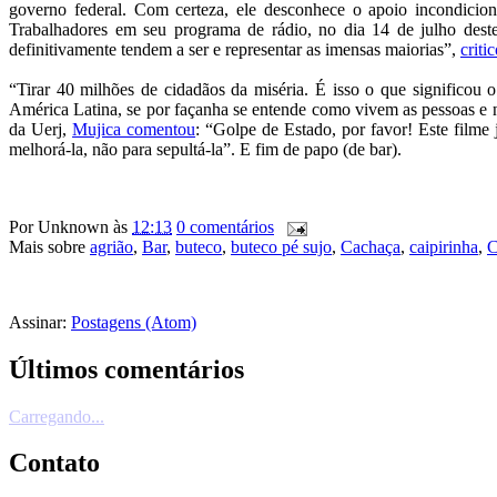
governo federal. Com certeza, ele desconhece o apoio incondicion
Trabalhadores em seu programa de rádio, no dia 14 de julho deste
definitivamente tendem a ser e representar as imensas maiorias”,
criti
“Tirar 40 milhões de cidadãos da miséria. É isso o que significou
América Latina, se por façanha se entende como vivem as pessoas e n
da Uerj,
Mujica comentou
: “Golpe de Estado, por favor! Este filme
melhorá-la, não para sepultá-la”. E fim de papo (de bar).
Por
Unknown
às
12:13
0 comentários
Mais sobre
agrião
,
Bar
,
buteco
,
buteco pé sujo
,
Cachaça
,
caipirinha
,
C
Assinar:
Postagens (Atom)
Últimos comentários
Carregando...
Contato