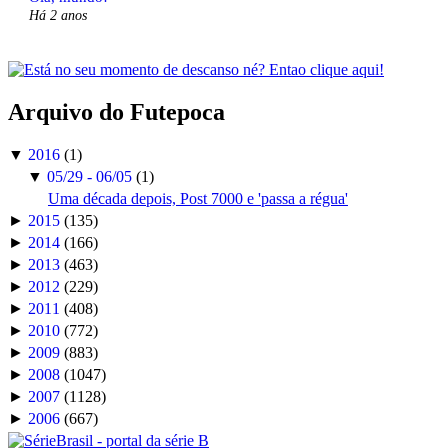
Há 2 anos
Arquivo do Futepoca
▼
2016
(1)
▼
05/29 - 06/05
(1)
Uma década depois, Post 7000 e 'passa a régua'
►
2015
(135)
►
2014
(166)
►
2013
(463)
►
2012
(229)
►
2011
(408)
►
2010
(772)
►
2009
(883)
►
2008
(1047)
►
2007
(1128)
►
2006
(667)