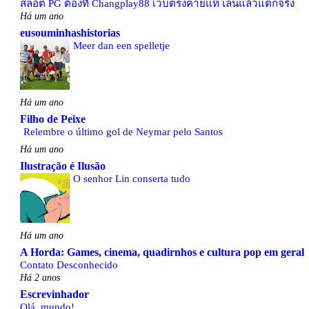
สล็อต PG ต้องที่ Changplay88 เว็บตรงค่ายแท้ เล่นแล้วแตกจริง
Há um ano
eusouminhashistorias
Meer dan een spelletje
Há um ano
Filho de Peixe
Relembre o último gol de Neymar pelo Santos
Há um ano
Ilustração é Ilusão
O senhor Lin conserta tudo
Há um ano
A Horda: Games, cinema, quadirnhos e cultura pop em geral
Contato Desconhecido
Há 2 anos
Escrevinhador
Olá, mundo!