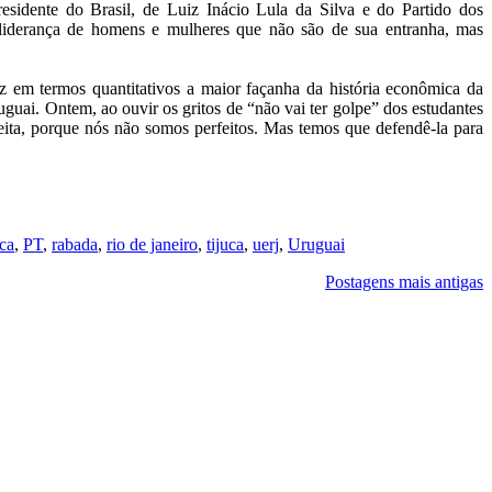
esidente do Brasil, de Luiz Inácio Lula da Silva e do Partido dos
a liderança de homens e mulheres que não são de sua entranha, mas
z em termos quantitativos a maior façanha da história econômica da
uai. Ontem, ao ouvir os gritos de “não vai ter golpe” dos estudantes
eita, porque nós não somos perfeitos. Mas temos que defendê-la para
ica
,
PT
,
rabada
,
rio de janeiro
,
tijuca
,
uerj
,
Uruguai
Postagens mais antigas