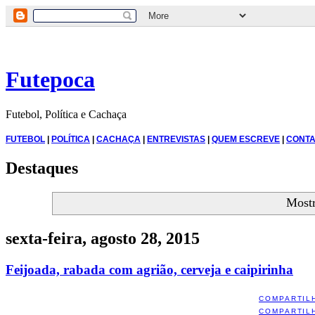
Futepoca
Futebol, Política e Cachaça
FUTEBOL
|
POLÍTICA
|
CACHAÇA
|
ENTREVISTAS
|
QUEM ESCREVE
|
CONTA
Destaques
Most
sexta-feira, agosto 28, 2015
Feijoada, rabada com agrião, cerveja e caipirinha
COMPARTIL
COMPARTIL