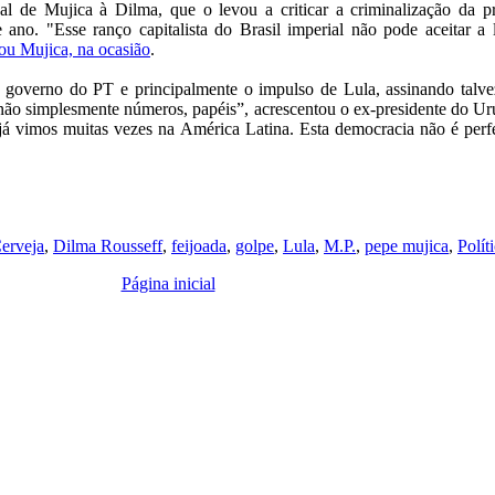
al de Mujica à Dilma, que o levou a criticar a criminalização da pr
 ano. "Esse ranço capitalista do Brasil imperial não pode aceitar 
cou Mujica, na ocasião
.
 o governo do PT e principalmente o impulso de Lula, assinando talve
ão simplesmente números, papéis”, acrescentou o ex-presidente do Urug
 já vimos muitas vezes na América Latina. Esta democracia não é perf
erveja
,
Dilma Rousseff
,
feijoada
,
golpe
,
Lula
,
M.P.
,
pepe mujica
,
Polít
Página inicial