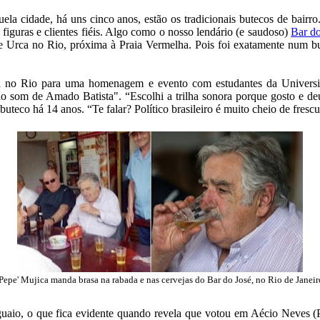
uela cidade, há uns cinco anos, estão os tradicionais butecos de bai
guras e clientes fiéis. Algo como o nosso lendário (e saudoso)
Bar d
 e Urca no Rio, próxima à Praia Vermelha. Pois foi exatamente num bu
tá no Rio para uma homenagem e evento com estudantes da Universida
ao som de Amado Batista". “Escolhi a trilha sonora porque gosto e d
buteco há 14 anos. “Te falar? Político brasileiro é muito cheio de fres
'Pepe' Mujica manda brasa na rabada e nas cervejas do Bar do José, no Rio de Janeir
uaio, o que fica evidente quando revela que votou em Aécio Neves 