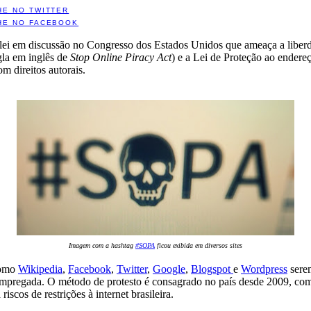
HE NO TWITTER
HE NO FACEBOOK
e lei em discussão no Congresso dos Estados Unidos que ameaça a liberd
igla em inglês de
Stop Online Piracy Act
) e a Lei de Proteção ao endereç
m direitos autorais.
Imagem com a hashtag
#SOPA
ficou exibida em diversos sites
como
Wikipedia
,
Facebook
,
Twitter
,
Google
,
Blogspot
e
Wordpress
serem
empregada. O método de protesto é consagrado no país desde 2009, com 
iscos de restrições à internet brasileira.