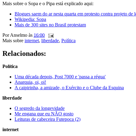
Mais sobre o Sopa e o Pipa está explicado aqui:
Blogues saem do ar nesta quarta em protesto contra projeto de
Wikipedia: Sopa
Mais de 300 sites no Brasil protestam
Por
Anselmo
às
16:00
Mais sobre
internet
,
liberdade
,
Política
Relacionados:
Política
Uma década depois, Post 7000 e 'passa a régua'
Anarquia, oi, oi!
A caipirinha, a amizade, o Exército e o Clube da Esquina
liberdade
O segredo da longevidade
Me engana que eu NÃO gosto
Leituras de cabeceira Futepoca (2)
internet