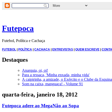
Futepoca
Futebol, Política e Cachaça
FUTEBOL
|
POLÍTICA
|
CACHAÇA
|
ENTREVISTAS
|
QUEM ESCREVE
|
CONTA
Destaques
Anarquia, oi, oi!
Para a ressaca, 'Minha enxada, minha vida'
A caipirinha, a amizade, o Exército e o Clube da Esquina
Som na caixa, manguaça! - Volume 91
quarta-feira, janeiro 18, 2012
Futepoca adere ao MegaNão ao Sopa