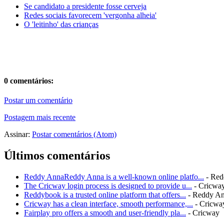
Se candidato a presidente fosse cerveja
Redes sociais favorecem 'vergonha alheia'
O 'leitinho' das crianças
0 comentários:
Postar um comentário
Postagem mais recente
Assinar:
Postar comentários (Atom)
Últimos comentários
Reddy AnnaReddy Anna is a well-known online platfo...
- Red
The Cricway login process is designed to provide u...
- Cricwa
Reddybook is a trusted online platform that offers...
- Reddy A
Cricway has a clean interface, smooth performance,...
- Cricwa
Fairplay pro offers a smooth and user-friendly pla...
- Cricway