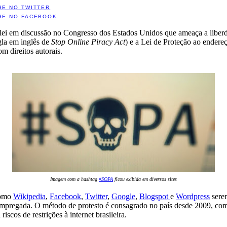
HE NO TWITTER
HE NO FACEBOOK
e lei em discussão no Congresso dos Estados Unidos que ameaça a liberd
igla em inglês de
Stop Online Piracy Act
) e a Lei de Proteção ao endereç
m direitos autorais.
Imagem com a hashtag
#SOPA
ficou exibida em diversos sites
como
Wikipedia
,
Facebook
,
Twitter
,
Google
,
Blogspot
e
Wordpress
serem
empregada. O método de protesto é consagrado no país desde 2009, com 
iscos de restrições à internet brasileira.