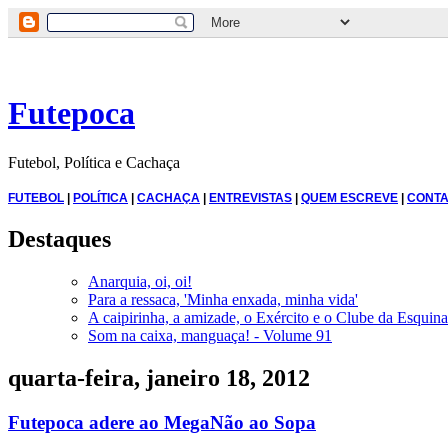
Futepoca
Futebol, Política e Cachaça
FUTEBOL
|
POLÍTICA
|
CACHAÇA
|
ENTREVISTAS
|
QUEM ESCREVE
|
CONTA
Destaques
Anarquia, oi, oi!
Para a ressaca, 'Minha enxada, minha vida'
A caipirinha, a amizade, o Exército e o Clube da Esquina
Som na caixa, manguaça! - Volume 91
quarta-feira, janeiro 18, 2012
Futepoca adere ao MegaNão ao Sopa