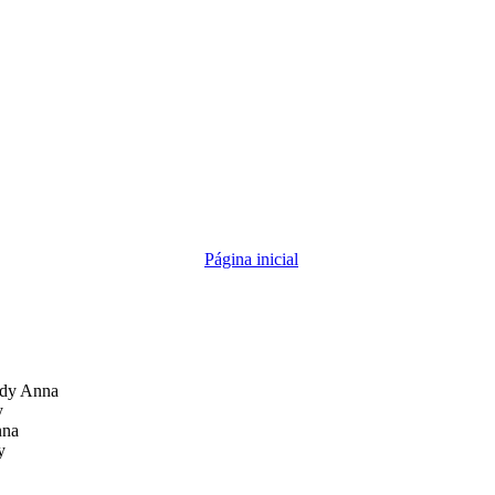
Página inicial
dy Anna
y
nna
y