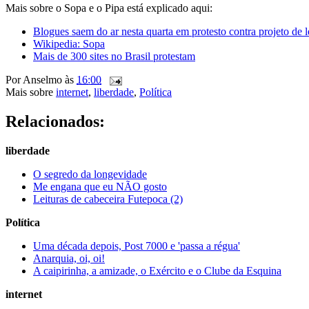
Mais sobre o Sopa e o Pipa está explicado aqui:
Blogues saem do ar nesta quarta em protesto contra projeto de
Wikipedia: Sopa
Mais de 300 sites no Brasil protestam
Por
Anselmo
às
16:00
Mais sobre
internet
,
liberdade
,
Política
Relacionados:
liberdade
O segredo da longevidade
Me engana que eu NÃO gosto
Leituras de cabeceira Futepoca (2)
Política
Uma década depois, Post 7000 e 'passa a régua'
Anarquia, oi, oi!
A caipirinha, a amizade, o Exército e o Clube da Esquina
internet