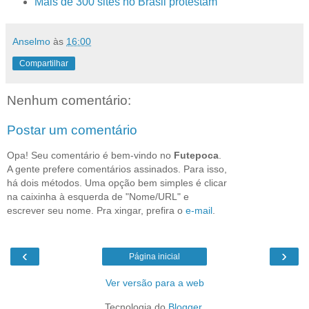
Mais de 300 sites no Brasil protestam
Anselmo
às
16:00
Compartilhar
Nenhum comentário:
Postar um comentário
Opa! Seu comentário é bem-vindo no
Futepoca
.
A gente prefere comentários assinados. Para isso,
há dois métodos. Uma opção bem simples é clicar
na caixinha à esquerda de "Nome/URL" e
escrever seu nome. Pra xingar, prefira o
e-mail
.
‹
›
Página inicial
Ver versão para a web
Tecnologia do
Blogger
.