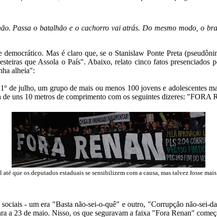
ão. Passa o batalhão e o cachorro vai atrás. Do mesmo modo, o brasi
 democrático. Mas é claro que, se o Stanislaw Ponte Preta (pseudônimo 
esteiras que Assola o País". Abaixo, relato cinco fatos presenciados 
ha alheia":
a 1º de julho, um grupo de mais ou menos 100 jovens e adolescentes m
a de uns 10 metros de comprimento com os seguintes dizeres: "FOR
l até que os deputados estaduais se sensibilizem com a causa, mas talvez fosse mais
 sociais - um era "Basta não-sei-o-quê" e outro, "Corrupção não-sei-
s, para a 23 de maio. Nisso, os que seguravam a faixa "Fora Renan