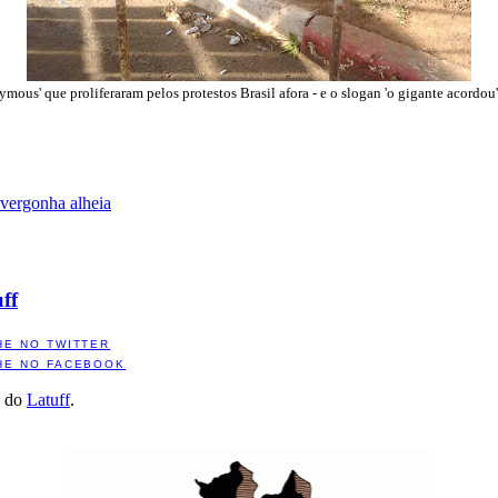
ous' que proliferaram pelos protestos Brasil afora - e o slogan 'o gigante acordou
vergonha alheia
ff
HE NO TWITTER
HE NO FACEBOOK
a do
Latuff
.