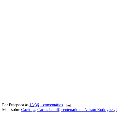
Por
Futepoca
às
13:36
1 comentários
Mais sobre
Cachaça
,
Carlos Latuff
,
centenário de Nelson Rodrigues
,