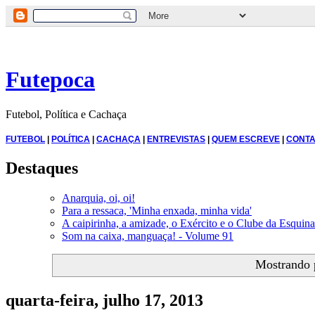
Futepoca
Futebol, Política e Cachaça
FUTEBOL
|
POLÍTICA
|
CACHAÇA
|
ENTREVISTAS
|
QUEM ESCREVE
|
CONTA
Destaques
Anarquia, oi, oi!
Para a ressaca, 'Minha enxada, minha vida'
A caipirinha, a amizade, o Exército e o Clube da Esquina
Som na caixa, manguaça! - Volume 91
Mostrando 
quarta-feira, julho 17, 2013