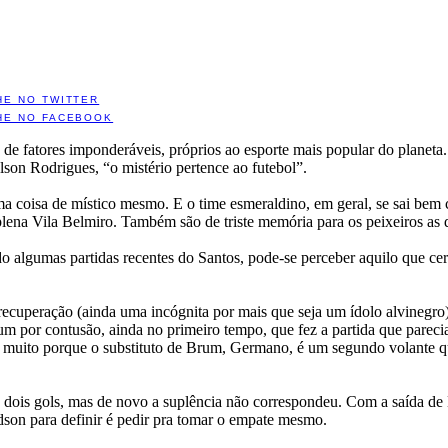
HE NO TWITTER
HE NO FACEBOOK
fatores imponderáveis, próprios ao esporte mais popular do planeta. Pa
lson Rodrigues, “o mistério pertence ao futebol”.
a coisa de místico mesmo. E o time esmeraldino, em geral, se sai bem
lena Vila Belmiro. Também são de triste memória para os peixeiros as 
 algumas partidas recentes do Santos, pode-se perceber aquilo que ce
ecuperação (ainda uma incógnita por mais que seja um ídolo alvinegro
m por contusão, ainda no primeiro tempo, que fez a partida que parecia 
sta, muito porque o substituto de Brum, Germano, é um segundo volante q
 dois gols, mas de novo a suplência não correspondeu. Com a saída de 
dson para definir é pedir pra tomar o empate mesmo.