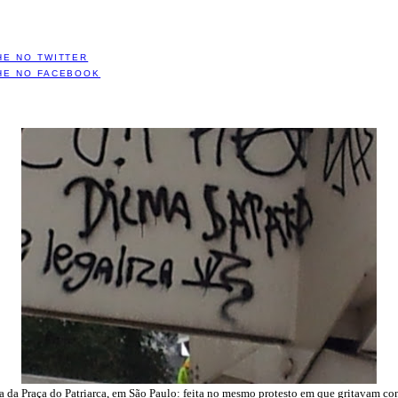
HE NO TWITTER
HE NO FACEBOOK
a da Praça do Patriarca, em São Paulo: feita no mesmo protesto em que gritavam con