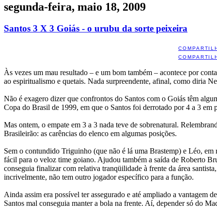
segunda-feira, maio 18, 2009
Santos 3 X 3 Goiás - o urubu da sorte peixeira
COMPARTIL
COMPARTIL
Às vezes um mau resultado – e um bom também – acontece por conta de 
ao espiritualismo e quetais. Nada surpreendente, afinal, como diria Ne
Não é exagero dizer que confrontos do Santos com o Goiás têm algum
Copa do Brasil de 1999, em que o Santos foi derrotado por 4 a 3 em p
Mas ontem, o empate em 3 a 3 nada teve de sobrenatural. Relembrando
Brasileirão: as carências do elenco em algumas posições.
Sem o contundido Triguinho (que não é lá uma Brastemp) e Léo, em r
fácil para o veloz time goiano. Ajudou também a saída de Roberto Bru
conseguia finalizar com relativa tranqüilidade à frente da área santi
incrivelmente, não tem outro jogador específico para a função.
Ainda assim era possível ter assegurado e até ampliado a vantagem de
Santos mal conseguia manter a bola na frente. Aí, depender só do Ma