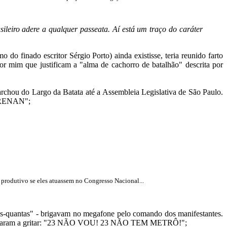
leiro adere a qualquer passeata. Aí está um traço do caráter
do finado escritor Sérgio Porto) ainda existisse, teria reunido farto
por mim que justificam a "alma de cachorro de batalhão" descrita por
archou do Largo da Batata até a Assembleia Legislativa de São Paulo.
A RENAN";
 produtivo se eles atuassem no Congresso Nacional...
das-quantas" - brigavam no megafone pelo comando dos manifestantes.
" começaram a gritar: "23 NÃO VOU! 23 NÃO TEM METRÔ!";