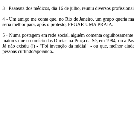
3 - Passeata dos médicos, dia 16 de julho, reuniu diversos prof
4 - Um amigo me conta que, no Rio de Janeiro, um grupo queria marc
seria melhor para, após o protesto, PEGAR UMA PRAIA.
5 - Numa postagem em rede social, alguém comenta orgulhosamente qu
maiores que o comício das Diretas na Praça da Sé, em 1984, ou a Pa
Já não existiu (!) - "Foi invenção da mídia!" - ou que, m
pessoas curtindo/apoiando...