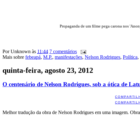
Propaganda de um filme pega carona nos 'Anonym
Por
Unknown
às
11:44
7 comentários
Mais sobre
febeapá
,
M.P.
,
manifestações
,
Nelson Rodrigues
,
Política
,
quinta-feira, agosto 23, 2012
O centenário de Nelson Rodrigues, sob a ótica de Latu
COMPARTIL
COMPARTIL
Melhor tradução da obra de Nelson Rodrigues em uma imagem. Obr