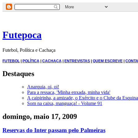
Futepoca
Futebol, Política e Cachaça
FUTEBOL
|
POLÍTICA
|
CACHAÇA
|
ENTREVISTAS
|
QUEM ESCREVE
|
CONTA
Destaques
Anarquia, oi, oi!
Para a ressaca, 'Minha enxada, minha vida'
A caipirinha, a amizade, o Exército e o Clube da Esquina
Som na caixa, manguaça! - Volume 91
domingo, maio 17, 2009
Reservas do Inter passam pelo Palmeiras