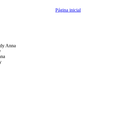
Página inicial
dy Anna
y
nna
y