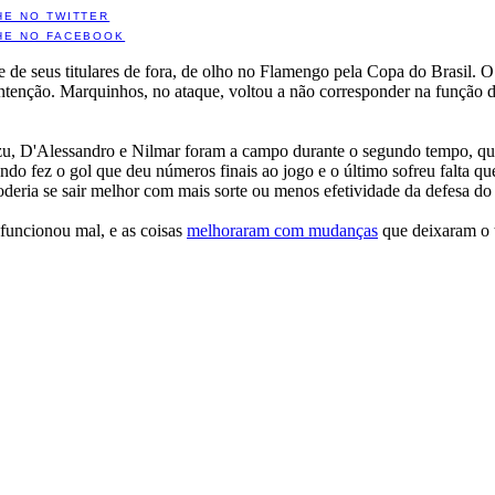
HE NO TWITTER
HE NO FACEBOOK
te de seus titulares de fora, de olho no Flamengo pela Copa do Brasil
contenção. Marquinhos, no ataque, voltou a não corresponder na função d
iñazu, D'Alessandro e Nilmar foram a campo durante o segundo tempo, q
do fez o gol que deu números finais ao jogo e o último sofreu falta qu
eria se sair melhor com mais sorte ou menos efetividade da defesa do 
funcionou mal, e as coisas
melhoraram com mudanças
que deixaram o 