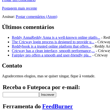
Postagem mais recente
Assinar:
Postar comentários (Atom)
Últimos comentários
Reddy AnnaReddy Anna is a well-known online platfo...
- Red
The Cricway login process is designed to provide u...
- Cricwa
Reddybook is a trusted online platform that offers...
- Reddy A
Cricway has a clean interface, smooth performance,...
- Cricwa
Fairplay pro offers a smooth and user-friendly pla...
- Cricway
Contato
Agradecemos elogios, mas se quiser xingar, fique à vontade.
Receba o Futepoca por e-mail:
Ferramenta do
FeedBurner