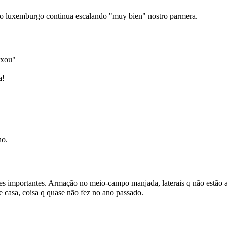
. o luxemburgo continua escalando "muy bien" nostro parmera.
ixou"
a!
no.
es importantes. Armação no meio-campo manjada, laterais q não estão ap
e casa, coisa q quase não fez no ano passado.