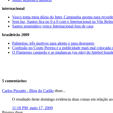
internacional
Vasco toma meia dúzia do Inter. Campanha aponta para recorde
Sem luz, Santos fica no 0 a 0 com o Internacional na Vila Belm
Santos pragmático vence Internacional fora de casa
brasileirão 2009
Palmeiras: três motivos para alento e para desespero
Confusão no Couto Pereira e a publicidade mais mal colocada d
O Flamengo campeão e as mudanças (ou não) do futebol brasil
5 comentários:
Carlos Pizzatto - Blog do Carlão
disse...
O resultado deste domingo evidencia duas coisas em relação ao I
11:18 PM, maio 17, 2009
Brunna disse...