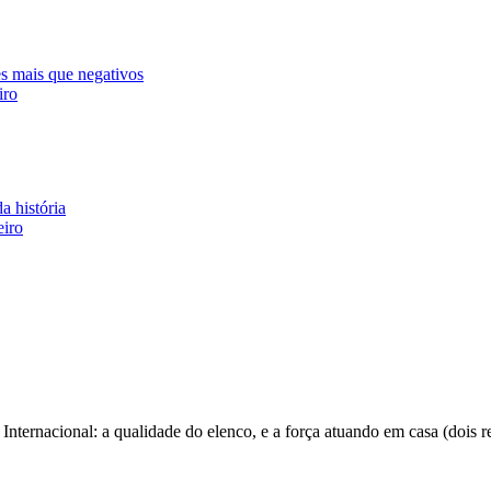
s mais que negativos
iro
a história
eiro
nternacional: a qualidade do elenco, e a força atuando em casa (dois req