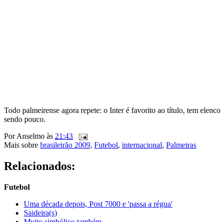
Todo palmeirense agora repete: o Inter é favorito ao título, tem ele
sendo pouco.
Por
Anselmo
às
21:43
Mais sobre
brasileirão 2009
,
Futebol
,
internacional
,
Palmeiras
Relacionados:
Futebol
Uma década depois, Post 7000 e 'passa a régua'
Saideira(s)
Muito simbólico também