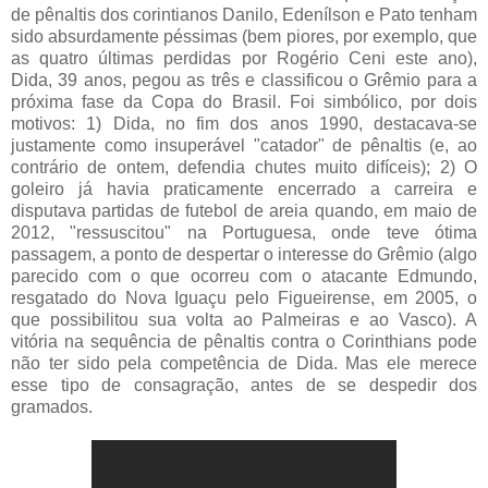
de pênaltis dos corintianos Danilo, Edenílson e Pato tenham
sido absurdamente péssimas (bem piores, por exemplo, que
as quatro últimas perdidas por Rogério Ceni este ano),
Dida, 39 anos, pegou as três e classificou o Grêmio para a
próxima fase da Copa do Brasil. Foi simbólico, por dois
motivos: 1) Dida, no fim dos anos 1990, destacava-se
justamente como insuperável "catador" de pênaltis (e, ao
contrário de ontem, defendia chutes muito difíceis); 2) O
goleiro já havia praticamente encerrado a carreira e
disputava partidas de futebol de areia quando, em maio de
2012, "ressuscitou" na Portuguesa, onde teve ótima
passagem, a ponto de despertar o interesse do Grêmio (algo
parecido com o que ocorreu com o atacante Edmundo,
resgatado do Nova Iguaçu pelo Figueirense, em 2005, o
que possibilitou sua volta ao Palmeiras e ao Vasco). A
vitória na sequência de pênaltis contra o Corinthians pode
não ter sido pela competência de Dida. Mas ele merece
esse tipo de consagração, antes de se despedir dos
gramados.