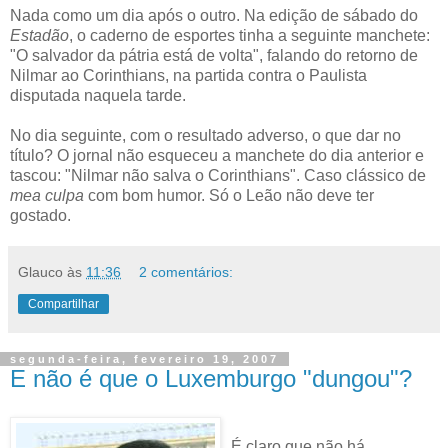
Nada como um dia após o outro. Na edição de sábado do
Estadão
, o caderno de esportes tinha a seguinte manchete:
"O salvador da pátria está de volta", falando do retorno de
Nilmar ao Corinthians, na partida contra o Paulista
disputada naquela tarde.
No dia seguinte, com o resultado adverso, o que dar no
título? O jornal não esqueceu a manchete do dia anterior e
tascou: "Nilmar não salva o Corinthians"
. Caso clássico de
mea culpa
com bom humor. Só o Leão não deve ter
gostado.
Glauco
às
11:36
2 comentários:
Compartilhar
segunda-feira, fevereiro 19, 2007
E não é que o Luxemburgo "dungou"?
É claro que não há