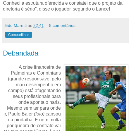
Conheci a estrutura oferecida e constatei que o projeto da
diretoria é sério”, disse o jogador, segundo o Lance!
Edu Maretti
às
22:41
8 comentários:
Compartilhar
Debandada
A crise financeira de
Palmeiras e Corinthians
(grande responsável pelo
mau desempenho em
campo) está afugentando
seus profissionais para
onde aponta o nariz.
Mesmo sem ter para onde
ir, Paulo Baier
(foto)
cansou
da pindaíba. E nem multa
por quebra de contrato vai