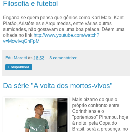
Filosofia e futebol
Engana-se quem pensa que gênios como Karl Marx, Kant,
Platão, Aristóteles e Arquimedes, entre várias outras
sumidades, não gostavam de uma boa pelada. Dêem uma
olhada no link
http://www.youtube.com/watch?
v=McwlvqGnFpM
Edu Maretti
às
18:52
3 comentários:
Compartilhar
Da série "A volta dos mortos-vivos"
Mais bizarro do que o
próprio confronto entre
Corinthians e o
"portentoso" Pirambu, hoje
à noite, pela Copa do
Brasil, será a presença, no