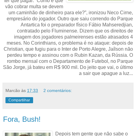
ter que pagar: “Como é que
vão cobrar multa se devem
um caminhão de dinheiro para ele?”, ironizou Neco Cirne,
empresário do jogador. Outro que saiu correndo do Parque
Antartica foi o preparador físico Fábio Mahseredjian,
contratado pelo Fluminense. Dizem que os direitos de
imagem dos jogadores palmeirenses estão atrasados 4
meses. No Corinthians, o problema é no ataque: depois de
Christian, que fugiu para o Inter de Porto Alegre, Jaílson não
perdeu tempo e assinou com o Rubin Kazan, da Rússia. O
rombo mensal com o Departamento de Futebol, no Parque
São Jorge, já bateu em R$ 900 mil. Do jeito que vai, o último
a sair que apague a luz...
Marcão
às
17:33
2 comentários:
Compartilhar
Fora, Bush!
Depois tem gente que não sabe o