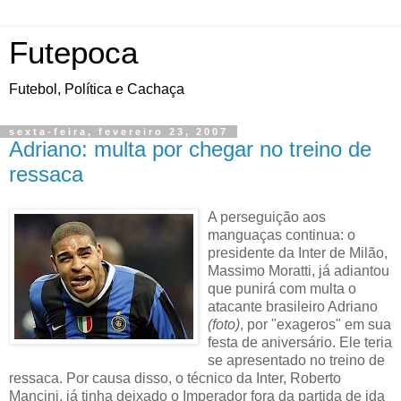
Futepoca
Futebol, Política e Cachaça
sexta-feira, fevereiro 23, 2007
Adriano: multa por chegar no treino de
ressaca
A perseguição aos
manguaças continua: o
presidente da Inter de Milão,
Massimo Moratti, já adiantou
que punirá com multa o
atacante brasileiro Adriano
(foto)
, por "exageros" em sua
festa de aniversário. Ele teria
se apresentado no treino de
ressaca. Por causa disso, o técnico da Inter, Roberto
Mancini, já tinha deixado o Imperador fora da partida de ida