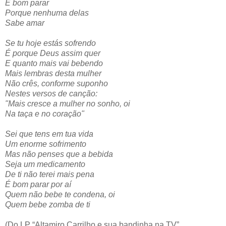
É bom parar
Porque nenhuma delas
Sabe amar
Se tu hoje estás sofrendo
É porque Deus assim quer
E quanto mais vai bebendo
Mais lembras desta mulher
Não crês, conforme suponho
Nestes versos de canção:
"Mais cresce a mulher no sonho, oi
Na taça e no coração"
Sei que tens em tua vida
Um enorme sofrimento
Mas não penses que a bebida
Seja um medicamento
De ti não terei mais pena
É bom parar por aí
Quem não bebe te condena, oi
Quem bebe zomba de ti
(Do LP “Altamiro Carrilho e sua bandinha na TV”,