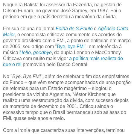
Nogueira Batista foi assessor da Fazenda, na gestão de
Dilson Funaro, no governo José Sarney, em 1987. Foi o
período em que o país decretou a moratória da dívida.
Em sua coluna no jornal
Folha de S.Paulo
e
Agência Carta
Maior
, o economista criticava comumente os acordos do
governo brasileiro com o FMI, a ponto de entitular, em março
de 2005, seu artigo com "
Bye, bye FMI
", em referência à
música
Hello, goodbye
, da dupla Lennon e MacCartney.
Criticava com muito mais vigor
a política mais realista do
que o rei
promovida pelo Banco Central.
No "
Bye, Bye FMI
", além de celebrar o fim dos empréstimos
do Fundo – que vêm sempre acompanhados de uma porção
de reformas para um Estado magérrimo – elogiou o
presidente da vizinha Argentina, Néstor Kirchner, que
realizou uma reestruturação da dívida, com sucesso depois
da moratória de dezembro de 2001. Criticou ainda o
excessivo tempo que o Brasil permaneceu sob as asas do
FMI, quase seis anos e meio.
Com a ironia que caracteriza suas intervenções, terminou