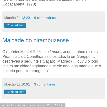
Copacabana, 1970)
Marcão
às
12:20
6 comentários:
Compartilhar
Maldade do pirambuzense
O repórter Marcel Rizzo, do
Lance!
, acompanhou o sofrível
Pirambu 1 x 1 Corinthians no estádio, lá em Sergipe. E
descreveu a seguinte situação: "Magrão (...) ouviu o jogo
inteiro um cidadão gritando que ele não joga nada e que o
trocaria por um caranguejo".
Marcão
às
10:01
3 comentários:
Compartilhar
quarta-feira, fevereiro 21, 2007