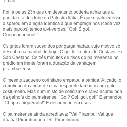
Timão.
Foi lá pelas 23h que um desatento poderia achar que a
partida era do clube do Palestra Itália. É que o palmeirense
disparou em alegria identica à que emprega nos (cada vez
mais parcos) tentos alvi-verdes: "Gol. É gol.
Goooooooooool!"
Os gritos foram sucedidos por gargalhadas, cujo motivo só
descobri na manhã de hoje. O gol foi contra, de Gustavo, ex-
São Caetano. Os três minutos de risos do palmeirense no
prédio em frente foram a duração da vantagem
pirambuzense.
O mesmo zagueiro corintiano empatou a partida. Atiçado, o
corintinao do andar de cima responde também com grito
costumeiro. Mas num misto de ceticismo e raiva acumulada
da galhofa do palmeirense: "Gol? Gol, gol, gol!" E emendou:
"Chupa chiquerada!" E despencou em risos.
O palmeirense ainda acreditava: "Vai Pirambu! Vai que
dáááá! Pirambuuuuu, eô, Pirambuuuu..."