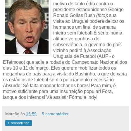
motivo de tanto ódio contra o
presidente estadunidense George
Ronald Golias Bush
(foto)
: sua
visita ao Uruguai poderá deixar os
hermanos um final de semana
inteiro sem futebol! É sério: numa
atitude vergonhosa de
subserviência, o governo do país
vizinho pedirá à Associação
Uruguaia de Futebol (AUF - o
ETeimoso) que adie a rodada do Campeonato Nacional dos
dias 10 e 11 de março. Eles querem mobilizar todos os
meganhas do país para a visita do Bushinho, o que deixaria
os estádios de futebol sem o policiamento necessário.
Absurdo! Só falta mandar fechar os bares! Para mim, é
motivo suficiente para uma insurreição popular! Fora,
ianque dos infernos! Vá assistir Fórmula Indy!
Marcão
às
15:59
5 comentários:
Compartilhar