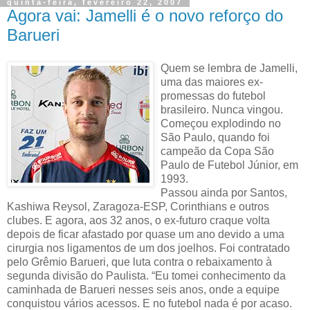
quinta-feira, fevereiro 22, 2007
Agora vai: Jamelli é o novo reforço do
Barueri
Quem se lembra de Jamelli,
uma das maiores ex-
promessas do futebol
brasileiro. Nunca vingou.
Começou explodindo no
São Paulo, quando foi
campeão da Copa São
Paulo de Futebol Júnior, em
1993.
Passou ainda por Santos,
Kashiwa Reysol, Zaragoza-ESP, Corinthians e outros
clubes. E agora, aos 32 anos, o ex-futuro craque volta
depois de ficar afastado por quase um ano devido a uma
cirurgia nos ligamentos de um dos joelhos. Foi contratado
pelo Grêmio Barueri, que luta contra o rebaixamento à
segunda divisão do Paulista. “Eu tomei conhecimento da
caminhada de Barueri nesses seis anos, onde a equipe
conquistou vários acessos. E no futebol nada é por acaso.