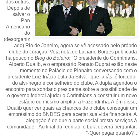
dos outros.
Depois de
salvar o
Pan
Americano
do
(desorganiz
ado) Rio de Janeiro, agora se vê acossado pelo próprio
clube do coração. Veja nota de Luciano Borges publicada
há pouco no
Blog do Boleiro
: "O presidente do Corinthians,
Alberto Dualib, e o empresário Renato Duprat estão neste
momento no Palácio do Planalto conversando com o
presidente Luiz Inácio Lula da Silva - que, aliás, é torcedor
do alvi-negro e conselheiro do clube. A dupla agendou o
encontro para sondar o presidente sobre a possibilidade de
o governo federal ajudar o Corinthians a construir um novo
estádio ou mesmo ampliar a Fazendinha. Além disso,
Dualib quer ver quais as chances de o clube conseguir um
empréstimo do BNDES para acertar sua vida financeira. A
alegação é de que a parte social presta serviços à
comunidade." Ao final da reunião, o Lula deverá perguntar:
"-Quer pagar quanto?".