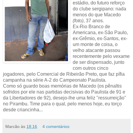
estádio, do futuro reforço
do clube sergipano: nada
menos do que Macedo
(foto)
, 37 anos.
Ex-Rio Branco de
Americana, ex-São Paulo,
ex-Grêmio, ex-Santos, ex-
um monte de coisa, o
velho atacante passou
recentemente pelo vexame
de ser dispensado, junto
com outros cinco
jogadores, pelo Comercial de Ribeirão Preto, que faz pífia
campanha na série A-2 do Campeonato Paulista.
Como só guardo boas memórias de Macedo (os pênaltis
sofridos por ele nas partidas decisivas do Paulista de 91 e
da Libertadores de 92), desejo-lhe uma feliz "ressurreição"
no Pirambu. Time para o qual, pelo menos hoje, eu torço
desde criancinha...
Marcão
às
18:16
4 comentários: