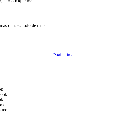
o, não o Riquelme.
 mas é mascarado de mais.
Página inicial
ok
book
ok
ook
ame