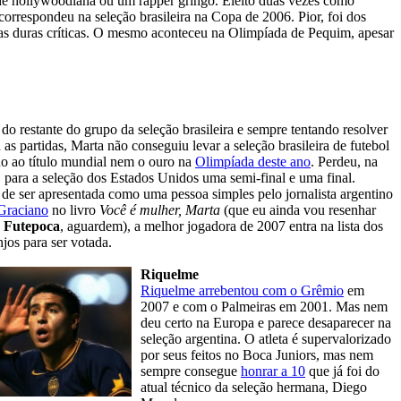
de hollywoodiana ou um rapper gringo. Eleito duas vezes como
rrespondeu na seleção brasileira na Copa de 2006. Pior, foi dos
das duras críticas. O mesmo aconteceu na Olimpíada de Pequim, apesar
 do restante do grupo da seleção brasileira e sempre tentando resolver
 as partidas, Marta não conseguiu levar a seleção brasileira de futebol
o ao título mundial nem o ouro na
Olimpíada deste ano
. Perdeu, na
 para a seleção dos Estados Unidos uma semi-final e uma final.
de ser apresentada como uma pessoa simples pelo jornalista argentino
Graciano
no livro
Você é mulher, Marta
(que eu ainda vou resenhar
o
Futepoca
, aguardem), a melhor jogadora de 2007 entra na lista dos
os para ser votada.
Riquelme
Riquelme arrebentou com o Grêmio
em
2007 e com o Palmeiras em 2001. Mas nem
deu certo na Europa e parece desaparecer na
seleção argentina. O atleta é supervalorizado
por seus feitos no Boca Juniors, mas nem
sempre consegue
honrar a 10
que já foi do
atual técnico da seleção hermana, Diego