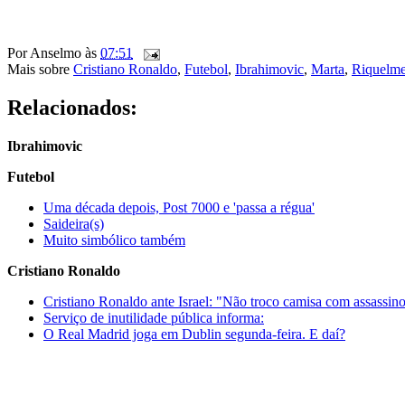
Por
Anselmo
às
07:51
Mais sobre
Cristiano Ronaldo
,
Futebol
,
Ibrahimovic
,
Marta
,
Riquelm
Relacionados:
Ibrahimovic
Futebol
Uma década depois, Post 7000 e 'passa a régua'
Saideira(s)
Muito simbólico também
Cristiano Ronaldo
Cristiano Ronaldo ante Israel: "Não troco camisa com assassin
Serviço de inutilidade pública informa:
O Real Madrid joga em Dublin segunda-feira. E daí?