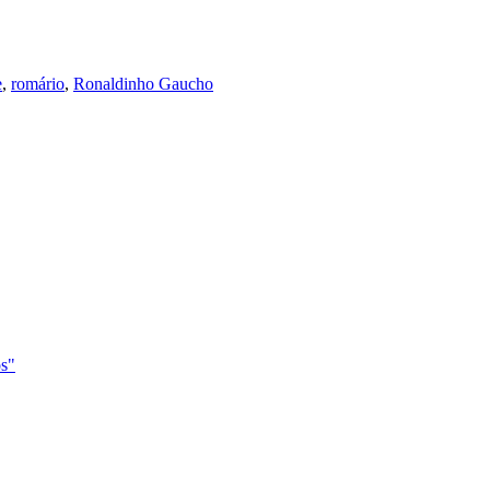
e
,
romário
,
Ronaldinho Gaucho
os"