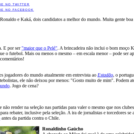
HE NO TWITTER
HE NO FACEBOOK
Ronaldo e Kaká, dois candidatos a melhor do mundo. Muita gente boa 
. E por ser
"maior que o Pelé"
. A brincadeira não inclui o bom moço K
que o futebol. Mais ou menos o mesmo – em escala menor – pode ser apl
 comentários!
es jogadores do mundo atualmente em entrevista ao
Estadão
, o portugu
tebolistas, ele não deixou por menos: "Gosto muito de mim". Podem até 
mundo
. Jogo de cena?
 não render na seleção nas partidas para valer o mesmo que nos clubes
para rebater, inclusive pela seleção. A ira de jornalistas e torcedores se
o
antes da partida contra o Chile.
Ronaldinho Gaúcho