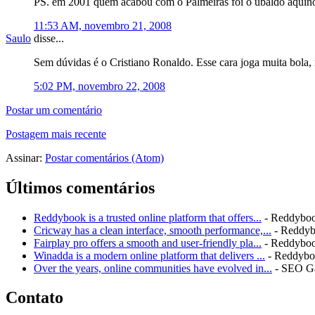
PS. em 2001 quem acabou com o Palmeiras foi o ubaldo aquin
11:53 AM, novembro 21, 2008
Saulo
disse...
Sem dúvidas é o Cristiano Ronaldo. Esse cara joga muita bola,
5:02 PM, novembro 22, 2008
Postar um comentário
Postagem mais recente
Assinar:
Postar comentários (Atom)
Últimos comentários
Reddybook is a trusted online platform that offers...
- Reddybo
Cricway has a clean interface, smooth performance,...
- Reddy
Fairplay pro offers a smooth and user-friendly pla...
- Reddybo
Winadda is a modern online platform that delivers ...
- Reddyb
Over the years, online communities have evolved in...
- SEO G
Contato