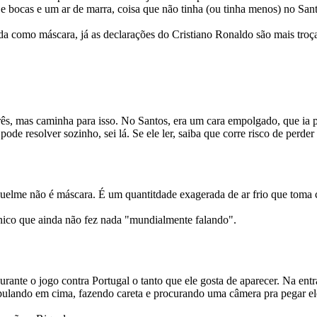
bocas e um ar de marra, coisa que não tinha (ou tinha menos) no Sant
da como máscara, já as declarações do Cristiano Ronaldo são mais troç
ês, mas caminha para isso. No Santos, era um cara empolgado, que ia pr
ode resolver sozinho, sei lá. Se ele ler, saiba que corre risco de perde
elme não é máscara. É um quantitdade exagerada de ar frio que toma c
nico que ainda não fez nada "mundialmente falando".
nte o jogo contra Portugal o tanto que ele gosta de aparecer. Na entra
ulando em cima, fazendo careta e procurando uma câmera pra pegar ele