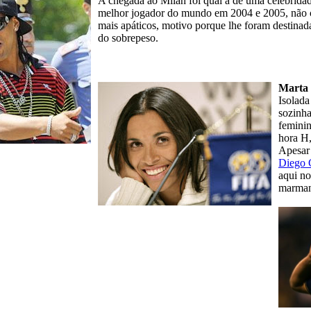
A chegada ao Milan foi qual à de uma celebrida
melhor jogador do mundo em 2004 e 2005, não co
mais apáticos, motivo porque lhe foram destina
do sobrepeso.
Marta
Isolada
sozinha
feminin
hora H,
Apesar 
Diego 
aqui n
marmanj