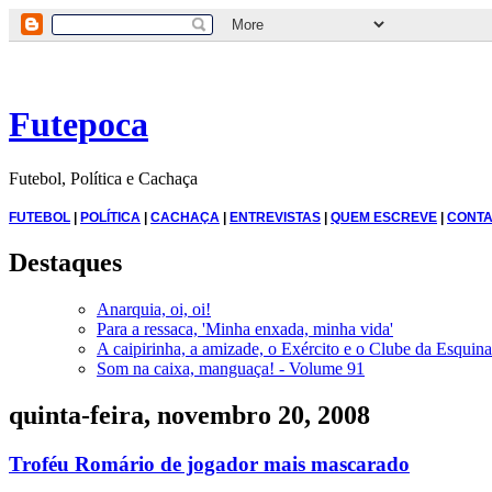
Futepoca
Futebol, Política e Cachaça
FUTEBOL
|
POLÍTICA
|
CACHAÇA
|
ENTREVISTAS
|
QUEM ESCREVE
|
CONTA
Destaques
Anarquia, oi, oi!
Para a ressaca, 'Minha enxada, minha vida'
A caipirinha, a amizade, o Exército e o Clube da Esquina
Som na caixa, manguaça! - Volume 91
quinta-feira, novembro 20, 2008
Troféu Romário de jogador mais mascarado