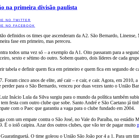
o na primeira divisão paulista
HE NO TWITTER
HE NO FACEBOOK
estão definidos os times que ascenderam da A2. São Bernardo, Linense, 
meira fase em primeiro, mas pereceu.
ntra todos uma vez só – a exemplo da A1. Oito passaram para a segund
rceiro, sexto e sétimo do outro. Sobem quatro, dois líderes de cada grup
rir tabela e definir quem fica em primeiro e quem fica em segundo de 
. Foram cinco anos de elite, até cair – e cair, e cair. Agora, em 2010,
e perder para o São Bernardo, venceu por duas vezes tanto o União Ba
 Luiz Inácio Lula da Silva surgiu para o mundo da política também sub
o, tem festa com outro clube que sobe. Santo André e São Caetano já ti
empate com o Paec que garantiu a vaga para o clube fundado em 2004.
ga com um empate contra o São José, no Vale do Paraíba, no estádio M
 É o ioiô caipira. Azar dos outros clubes, que vão ter de pagar muito
o Guaratinguetá. O time goleou o União São João por 4 a 1. Para um ti