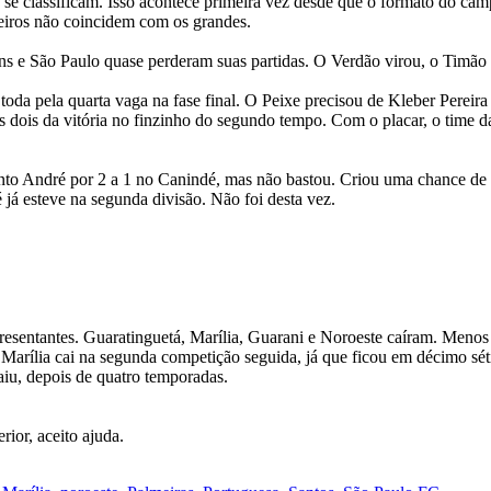
 se classificam. Isso acontece primeira vez desde que o formato do cam
eiros não coincidem com os grandes.
ns e São Paulo quase perderam suas partidas. O Verdão virou, o Timão
oda pela quarta vaga na fase final. O Peixe precisou de Kleber Pereira p
s dois da vitória no finzinho do segundo tempo. Com o placar, o time d
to André por 2 a 1 no Canindé, mas não bastou. Criou uma chance de g
té já esteve na segunda divisão. Não foi desta vez.
epresentantes. Guaratinguetá, Marília, Guarani e Noroeste caíram. Meno
arília cai na segunda competição seguida, já que ficou em décimo séti
aiu, depois de quatro temporadas.
ior, aceito ajuda.