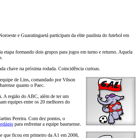
Noroeste e Guaratinguetá participam da elite paulista do futebol em
a etapa formando dois grupos para jogos em turno e returno. Aquela
o.
cada chave na próxima rodada. Coincidência curioas.
 a equipe de Lins, comandado por Vilson
rbarense quanto o Paec.
iu. A região do ABC, além de ter um
nham equipes entre os 20 melhores do
artins Pereira. Com dez pontos, o
pedágio
para enfrentar a equipe bauruense.
me que ficou em primeiro da A1 em 2008,