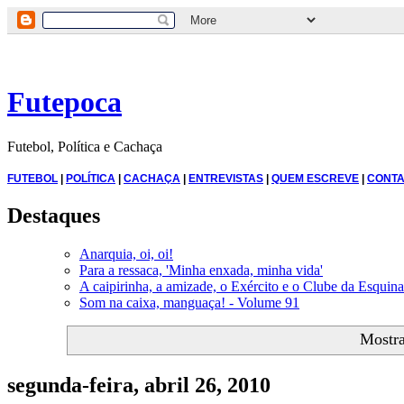
Futepoca
Futebol, Política e Cachaça
FUTEBOL
|
POLÍTICA
|
CACHAÇA
|
ENTREVISTAS
|
QUEM ESCREVE
|
CONTA
Destaques
Anarquia, oi, oi!
Para a ressaca, 'Minha enxada, minha vida'
A caipirinha, a amizade, o Exército e o Clube da Esquina
Som na caixa, manguaça! - Volume 91
Mostr
segunda-feira, abril 26, 2010