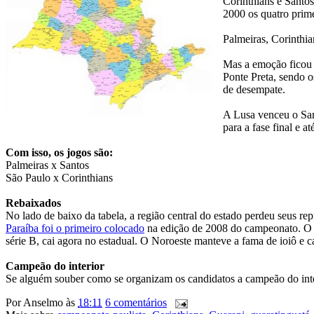
Corinthians e Santos
2000 os quatro prim
Palmeiras, Corinthia
Mas a emoção ficou t
Ponte Preta, sendo o
de desempate.
A Lusa venceu o San
para a fase final e a
Com isso, os jogos são:
Palmeiras x Santos
São Paulo x Corinthians
Rebaixados
No lado de baixo da tabela, a região central do estado perdeu seus r
Paraíba foi o primeiro colocado
na edição de 2008 do campeonato. O M
série B, cai agora no estadual. O Noroeste manteve a fama de ioiô e c
Campeão do interior
Se alguém souber como se organizam os candidatos a campeão do inter
Por
Anselmo
às
18:11
6 comentários