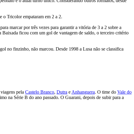
peonato é o atual turno único. Considerando outros formatos, desde
 e o Tricolor empataram em 2 a 2.
ara marcar por três vezes para garantir a vitória de 3 a 2 sobre a
a Baixada ficou com um gol de vantagem de saldo, o terceiro critério
ol no finzinho, não marcou. Desde 1998 a Lusa não se classifica
s viagens pela
Castelo Branco
,
Dutra
e
Anhanguera
. O time do
Vale do
mo na Série B do ano passado. O Guarani, depois de subir para a