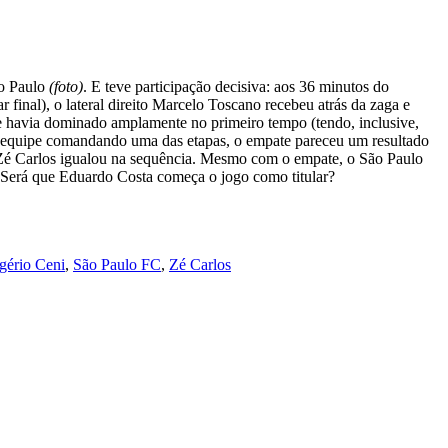
ão Paulo
(foto)
. E teve participação decisiva: aos 36 minutos do
final), o lateral direito Marcelo Toscano recebeu atrás da zaga e
 havia dominado amplamente no primeiro tempo (tendo, inclusive,
da equipe comandando uma das etapas, o empate pareceu um resultado
nte Zé Carlos igualou na sequência. Mesmo com o empate, o São Paulo
u. Será que Eduardo Costa começa o jogo como titular?
gério Ceni
,
São Paulo FC
,
Zé Carlos