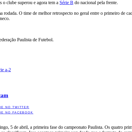
s o clube superou e agora tem a
Série B
do nacional pela frente.
 rodada. O time de melhor retrospecto no geral entre o primeiro de ca
aneco.
ederação Paulista de Futebol.
rie a-2
icam
HE NO TWITTER
HE NO FACEBOOK
go, 5 de abril, a primeira fase do campeonato Paulista. Os quatro prim