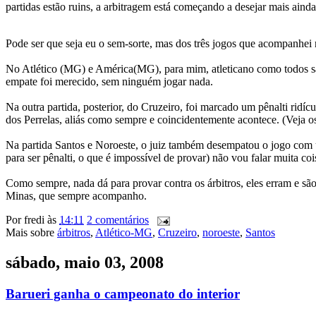
partidas estão ruins, a arbitragem está começando a desejar mais ainda
Pode ser que seja eu o sem-sorte, mas dos três jogos que acompanhei
No Atlético (MG) e América(MG), para mim, atleticano como todos sabe
empate foi merecido, sem ninguém jogar nada.
Na outra partida, posterior, do Cruzeiro, foi marcado um pênalti ridí
dos Perrelas, aliás como sempre e coincidentemente acontece. (Veja o
Na partida Santos e Noroeste, o juiz também desempatou o jogo com u
para ser pênalti, o que é impossível de provar) não vou falar muita coi
Como sempre, nada dá para provar contra os árbitros, eles erram e s
Minas, que sempre acompanho.
Por
fredi
às
14:11
2 comentários
Mais sobre
árbitros
,
Atlético-MG
,
Cruzeiro
,
noroeste
,
Santos
sábado, maio 03, 2008
Barueri ganha o campeonato do interior