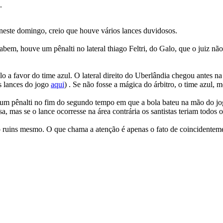
.
 neste domingo, creio que houve vários lances duvidosos.
m, houve um pênalti no lateral thiago Feltri, do Galo, que o juiz não m
culo a favor do time azul. O lateral direito do Uberlândia chegou antes
s lances do jogo
aqui
) . Se não fosse a mágica do árbitro, o time azul,
m pênalti no fim do segundo tempo em que a bola bateu na mão do joga
sa, mas se o lance ocorresse na área contrária os santistas teriam todos 
ão ruins mesmo. O que chama a atenção é apenas o fato de coincidente