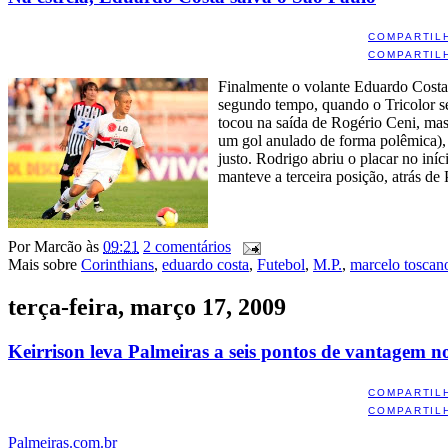
COMPARTIL
COMPARTIL
Finalmente o volante Eduardo Costa
segundo tempo, quando o Tricolor seg
tocou na saída de Rogério Ceni, ma
um gol anulado de forma polêmica),
justo. Rodrigo abriu o placar no in
manteve a terceira posição, atrás d
Por
Marcão
às
09:21
2 comentários
Mais sobre
Corinthians
,
eduardo costa
,
Futebol
,
M.P.
,
marcelo toscan
terça-feira, março 17, 2009
Keirrison leva Palmeiras a seis pontos de vantagem n
COMPARTIL
COMPARTIL
Palmeiras.com.br