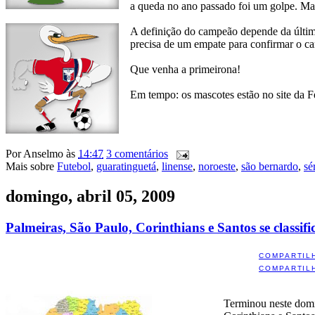
a queda no ano passado foi um golpe. Ma
A definição do campeão depende da última
precisa de um empate para confirmar o c
Que venha a primeirona!
Em tempo: os mascotes estão no site da F
Por
Anselmo
às
14:47
3 comentários
Mais sobre
Futebol
,
guaratinguetá
,
linense
,
noroeste
,
são bernardo
,
sé
domingo, abril 05, 2009
Palmeiras, São Paulo, Corinthians e Santos se classif
COMPARTIL
COMPARTIL
Terminou neste domin