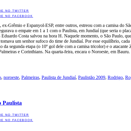
HE NO TWITTER
HE NO FACEBOOK
, ex-Grêmio e Espanyol-ESP, entre outros, estreou com a camisa do S
urava o empate em 1 a 1 com o Paulista, em Jundiaí (que seria o placar 
s Eduardo Costa salvou na hora H. Naquele momento, o São Paulo, que
 tomava um senhor sufoco do time de Jundiaí. Por esse equilíbrio, ca
ício da segunda etapa (o 10º gol dele com a camisa tricolor) e o ataca
e Palmeiras e Corinthians. Na quarta-feira, encara o Noroeste, em Baur
o
,
noroeste
,
Palmeiras
,
Paulista de Jundiaí
,
Paulistão 2009
,
Rodrigo
,
Ro
o Paulista
HE NO TWITTER
HE NO FACEBOOK