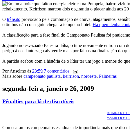
Em uma noite que faltou energia elétrica na Pompéia, bairro vizinho
rebaixamento, Keirrison marcou dois e garantiu o placar ainda aos 20
O
trânsito
provocado pela combinação de chuva, alagamentos, semáforo
o ônibus não conseguiu chegar a tempo ao hotel.
Há quem tenha conta
A classificação para a fase final do Campeonato Paulista foi praticam
Jogando no esvaziado Palestra Itália, o time novamente entrou com d
perigo à oscilante zaga alviverde mais por falhas na finalização do q
A partida acabou com a história de o líder ter um jogo a menos do que
Por
Anselmo
às
23:59
7 comentários
Mais sobre
campeonato paulista
,
keirrison
,
noroeste
,
Palmeiras
segunda-feira, janeiro 26, 2009
Pênalties para lá de discutíveis
COMPARTIL
COMPARTIL
Comecaram os campeonatos estaduais de importância mais que discutíve