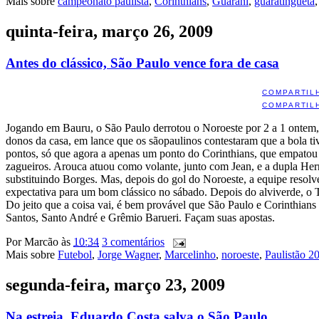
Mais sobre
campeonato paulista
,
Corinthians
,
Guarani
,
guaratinguetá
quinta-feira, março 26, 2009
Antes do clássico, São Paulo vence fora de casa
COMPARTIL
COMPARTIL
Jogando em Bauru, o São Paulo derrotou o Noroeste por 2 a 1 onte
donos da casa, em lance que os sãopaulinos contestaram que a bola ti
pontos, só que agora a apenas um ponto do Corinthians, que empato
zagueiros. Arouca atuou como volante, junto com Jean, e a dupla He
substituindo Borges. Mas, depois do gol do Noroeste, a equipe resol
expectativa para um bom clássico no sábado. Depois do alviverde, o T
Do jeito que a coisa vai, é bem provável que São Paulo e Corinthians
Santos, Santo André e Grêmio Barueri. Façam suas apostas.
Por
Marcão
às
10:34
3 comentários
Mais sobre
Futebol
,
Jorge Wagner
,
Marcelinho
,
noroeste
,
Paulistão 2
segunda-feira, março 23, 2009
Na estreia, Eduardo Costa salva o São Paulo