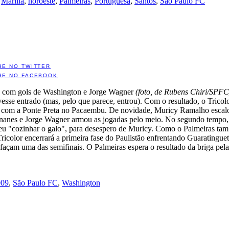
,
Marília
,
noroeste
,
Palmeiras
,
Portuguesa
,
Santos
,
São Paulo FC
HE NO TWITTER
HE NO FACEBOOK
m, com gols de Washington e Jorge Wagner
(foto, de Rubens Chiri/SPFC
vesse entrado (mas, pelo que parece, entrou). Com o resultado, o Trico
u com a Ponte Preta no Pacaembu. De novidade, Muricy Ramalho escal
rnanes e Jorge Wagner armou as jogadas pelo meio. No segundo tempo,
veu "cozinhar o galo", para desespero de Muricy. Como o Palmeiras tam
ricolor encerrará a primeira fase do Paulistão enfrentando Guaratinguet
 façam uma das semifinais. O Palmeiras espera o resultado da briga pela
009
,
São Paulo FC
,
Washington