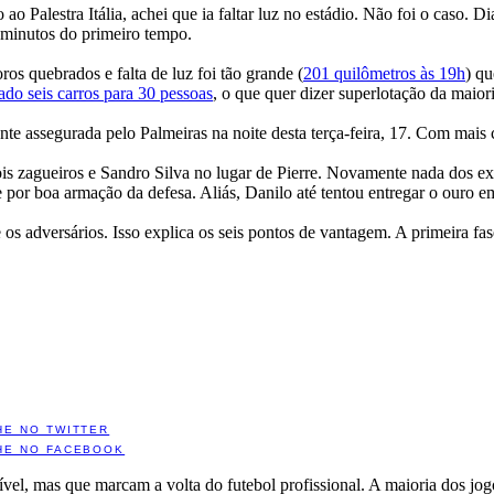
 ao Palestra Itália, achei que ia faltar luz no estádio. Não foi o caso.
 minutos do primeiro tempo.
s quebrados e falta de luz foi tão grande (
201 quilômetros às 19h
) qu
do seis carros para 30 pessoas
, o que quer dizer superlotação da maior
ente assegurada pelo Palmeiras na noite desta terça-feira, 17. Com mai
ois zagueiros e Sandro Silva no lugar de Pierre. Novamente nada dos e
ue por boa armação da defesa. Aliás, Danilo até tentou entregar o ouro
 os adversários. Isso explica os seis pontos de vantagem. A primeira f
HE NO TWITTER
HE NO FACEBOOK
l, mas que marcam a volta do futebol profissional. A maioria dos jogo