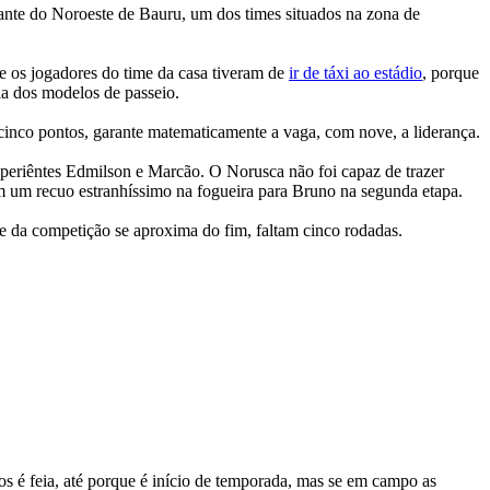
 Diante do Noroeste de Bauru, um dos times situados na zona de
e os jogadores do time da casa tiveram de
ir de táxi ao estádio
, porque
ia dos modelos de passeio.
s cinco pontos, garante matematicamente a vaga, com nove, a liderança.
xperiêntes Edmilson e Marcão. O Norusca não foi capaz de trazer
 em um recuo estranhíssimo na fogueira para Bruno na segunda etapa.
ase da competição se aproxima do fim, faltam cinco rodadas.
s é feia, até porque é início de temporada, mas se em campo as