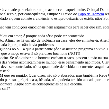
à vontade para elaborar o que aconteceu naquela noite. O boçal Daniel
e é sexo e, por consequência, estupro? O texto do
Papo de Homem
re
 dado a quem comete a violência, o estupro deixaria de existir, não? Por
ão tem condições emocionais nem argumentos para saber que sim, sofr
falou em amor, é porque nada sério pode ter acontecido
 Afinal, se há um ato de violência na casa, eles devem intervir. A seg
m nada é porque não havia problemas
segundos no VT a que a participante pôde assistir no programa ao vivo. 
a que o moço estava lá só pra dizer boa noite (NOT!)
respeito. Se não quiser que homens encham o saco, passem a mão na sua
as das Vadias aconteçam nesse mundo, esse pensamento não muda. Cla
 deve ser controlado, não a quantidade de bebida na corrente sanguínea
estar?
ue ser punido. Quer dizer, não só o abusador, mas também a Rede Gl
o para sua própria casa, bêbada, não poderia ter sido atacada por um e
acontece. Arque com as consequências de sua escolha.
e será?