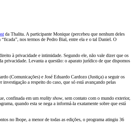
ost
da Thalita. A participante Monique (percebeu que nenhum deles
a “ficada”, nos termos de Pedro Bial, entre ela e o tal Daniel. O
 direito à privacidade e intimidade. Segundo ele, não vale dizer que os
 da privacidade. Levanta a questão: o aparato jurídico de que dispomos
nardo (Comunicações) e José Eduardo Cardozo (Justiça) a seguir os
r investigação a respeito do caso, que só está avançando pelas
que, confinada em um
reality show
, sem contato com o mundo exterior,
ograma, quando esta se nega a informá-la exatamente sobre que está
tos no Ibope, a menor de todas as edições, o programa atingiu 36