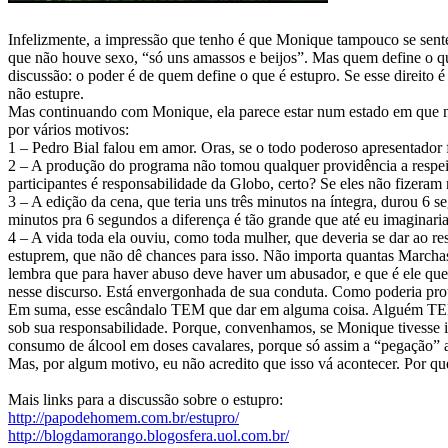
Infelizmente, a impressão que tenho é que Monique tampouco se sente 
que não houve sexo, “só uns amassos e beijos”. Mas quem define o qu
discussão: o poder é de quem define o que é estupro. Se esse direito é
não estupre.
Mas continuando com Monique, ela parece estar num estado em que n
por vários motivos:
1 – Pedro Bial falou em amor. Oras, se o todo poderoso apresentador 
2 – A produção do programa não tomou qualquer providência a respeito.
participantes é responsabilidade da Globo, certo? Se eles não fizera
3 – A edição da cena, que teria uns três minutos na íntegra, durou 6 
minutos pra 6 segundos a diferença é tão grande que até eu imaginari
4 – A vida toda ela ouviu, como toda mulher, que deveria se dar ao 
estuprem, que não dê chances para isso. Não importa quantas March
lembra que para haver abuso deve haver um abusador, e que é ele que
nesse discurso. Está envergonhada de sua conduta. Como poderia prot
Em suma, esse escândalo TEM que dar em alguma coisa. Alguém TEM q
sob sua responsabilidade. Porque, convenhamos, se Monique tivesse id
consumo de álcool em doses cavalares, porque só assim a “pegação” 
Mas, por algum motivo, eu não acredito que isso vá acontecer. Por qu
Mais links para a discussão sobre o estupro:
http://papodehomem.com.br/estupro/
http://blogdamorango.blogosfera.uol.com.br/