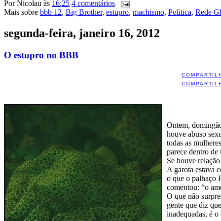
Por
Nicolau
às
16:25
4 comentários
Mais sobre
bbb 12
,
Big Brother
,
estupro
,
machismo
,
Política
,
Rede G
segunda-feira, janeiro 16, 2012
O estupro no BBB
COMPARTIL
COMPARTIL
Ontem
, domingão
houve abuso sexua
todas as mulhere
parece dentro de
Se houve relação 
A garota estava 
o que o palhaço P
comentou: “o amo
O que não surpree
gente que diz que
inadequadas, é o