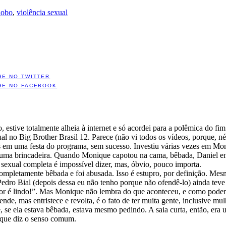
lobo
,
violência sexual
HE NO TWITTER
HE NO FACEBOOK
, estive totalmente alheia à internet e só acordei para a polêmica do 
l no Big Brother Brasil 12. Parece (não vi todos os vídeos, porque, n
s em uma festa do programa, sem sucesso. Investiu várias vezes em Mon
 uma brincadeira. Quando Monique capotou na cama, bêbada, Daniel entr
sexual completa é impossível dizer, mas, óbvio, pouco importa.
completamente bêbada e foi abusada. Isso é estupro, por definição. Mes
edro Bial (depois dessa eu não tenho porque não ofendê-lo) ainda teve 
r é lindo!”. Mas Monique não lembra do que aconteceu, e como poder
nde, mas entristece e revolta, é o fato de ter muita gente, inclusive 
, se ela estava bêbada, estava mesmo pedindo. A saia curta, então, era
 que diz o senso comum.