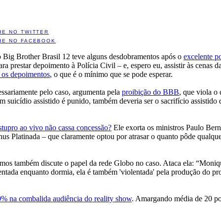
HE NO TWITTER
HE NO FACEBOOK
o Big Brother Brasil 12 teve alguns desdobramentos após o
excelente p
ra prestar depoimento à Polícia Civil – e, espero eu, assistir às cenas d
 os depoimentos
, o que é o mínimo que se pode esperar.
essariamente pelo caso, argumenta pela
proibição do BBB
, que viola o
 suicídio assistido é punido, também deveria ser o sacrifício assistido
stupro ao vivo não cassa concessão?
Ele exorta os ministros Paulo Ber
Vênus Platinada – que claramente optou por atrasar o quanto pôde qualque
amos também discute o papel da rede Globo no caso. Ataca ela: “Moni
lentada enquanto dormia, ela é também 'violentada' pela produção do pr
% na combalida audiência do reality show
. Amargando média de 20 pon