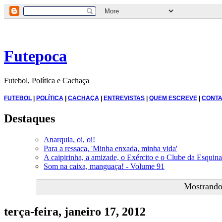
Futepoca
Futebol, Política e Cachaça
FUTEBOL
|
POLÍTICA
|
CACHAÇA
|
ENTREVISTAS
|
QUEM ESCREVE
|
CONTA
Destaques
Anarquia, oi, oi!
Para a ressaca, 'Minha enxada, minha vida'
A caipirinha, a amizade, o Exército e o Clube da Esquina
Som na caixa, manguaça! - Volume 91
Mostrando
terça-feira, janeiro 17, 2012