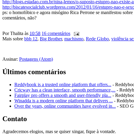
http://blogs.estadao.com.br/nina-lemos/o-suposto-estupro-nao-existe
http://biscatesocialclub.wordpress.com/2012/01/16/estupro-nao-e-sexo
ps: o homofóbico e agora misógino Rica Perrone se manifestou sobre 
comentários, não?
Por
Thalita
às
10:58
16 comentários
Mais sobre
bbb 12
,
Big Brother
,
machismo
,
Rede Globo
,
violência se
Assinar:
Postagens (Atom)
Últimos comentários
Reddybook is a trusted online platform that offers...
- Reddybo
Cricway has a clean interface, smooth performance,...
- Reddy
Fairplay pro offers a smooth and user-friendly pla...
- Reddybo
Winadda is a modern online platform that delivers ...
- Reddyb
Over the years, online communities have evolved in...
- SEO G
Contato
Agradecemos elogios, mas se quiser xingar, fique à vontade.