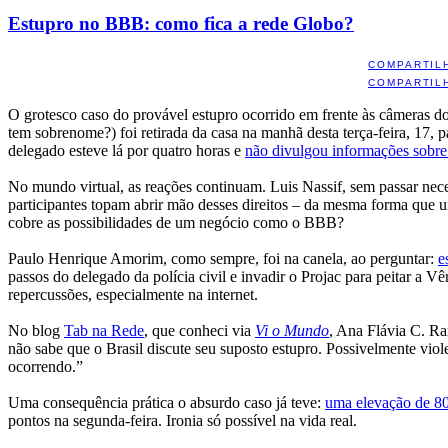
Estupro no BBB: como fica a rede Globo?
COMPARTIL
COMPARTIL
O grotesco caso do provável estupro ocorrido em frente às câmeras d
tem sobrenome?) foi retirada da casa na manhã desta terça-feira, 17, pa
delegado esteve lá por quatro horas e
não divulgou informações sobre
No mundo virtual, as reações continuam. Luis Nassif, sem passar nec
participantes topam abrir mão desses direitos – da mesma forma que um
cobre as possibilidades de um negócio como o BBB?
Paulo Henrique Amorim, como sempre, foi na canela, ao perguntar:
e
passos do delegado da polícia civil e invadir o Projac para peitar a 
repercussões, especialmente na internet.
No blog
Tab na Rede
, que conheci via
Vi o Mundo
, Ana Flávia C. R
não sabe que o Brasil discute seu suposto estupro. Possivelmente vio
ocorrendo.”
Uma consequência prática o absurdo caso já teve:
uma elevação de 80
pontos na segunda-feira. Ironia só possível na vida real.