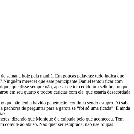
fim de semana hoje pela manhã. Em poucas palavras: tudo indica que
é? Ninguém merece) que esse participante Daniel tentou ficar com
ique, que disse sempre não, apesar de ter cedido um selinho, ao que
ou em seu quarto e trocou carícias com ela, que estaria desacordada.
mo que não tenha havido penetração, continua sendo estupro. Aí sabe
a pachorra de perguntar para a garota se “foi só uma ficada”. E ainda
ia?
mulheres, dizendo que Monique é a culpada pelo que aconteceu. Tem
 um convite ao abuso. Não quer ser estuprada, não use roupas