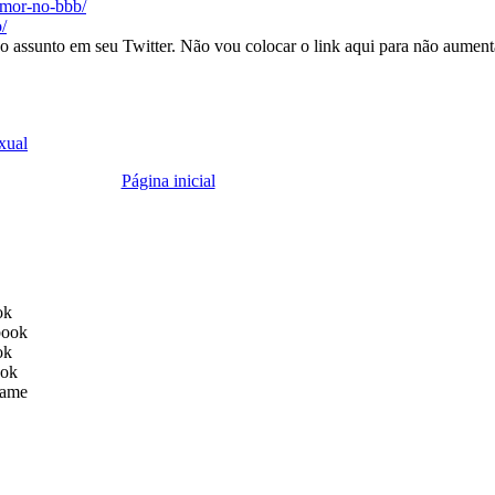
-amor-no-bbb/
/
o assunto em seu Twitter. Não vou colocar o link aqui para não aumenta
xual
Página inicial
ok
book
ok
ook
ame