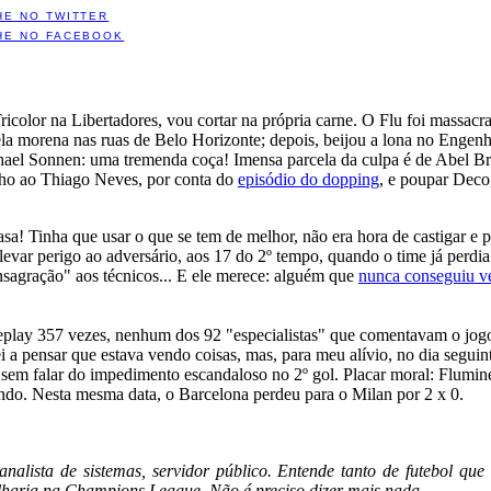
HE NO TWITTER
HE NO FACEBOOK
icolor na Libertadores, vou cortar na própria carne. O Flu foi massac
la morena nas ruas de Belo Horizonte; depois, beijou a lona no Engenhã
Chael Sonnen: uma tremenda coça! Imensa parcela da culpa é de Abel B
nho ao Thiago Neves, por conta do
episódio do dopping
, e poupar Deco,
asa! Tinha que usar o que se tem de melhor, não era hora de castigar e
levar perigo ao adversário, aos 17 do 2º tempo, quando o time já perdia 
nsagração" aos técnicos... E ele merece: alguém que
nunca conseguiu v
replay 357 vezes, nenhum dos 92 "especialistas" que comentavam o jo
 a pensar que estava vendo coisas, mas, para meu alívio, no dia seguint
 sem falar do impedimento escandaloso no 2º gol. Placar moral: Flumin
ndo. Nesta mesma data, o Barcelona perdeu para o Milan por 2 x 0.
 analista de sistemas, servidor público. Entende tanto de futebol q
lharia na Champions League. Não é preciso dizer mais nada.