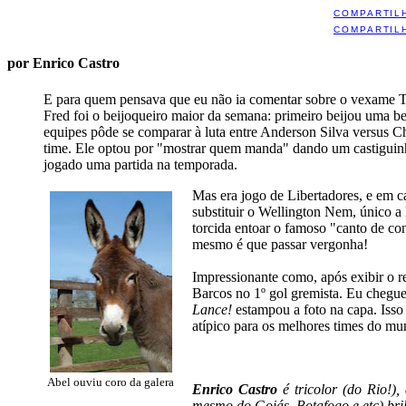
COMPARTIL
COMPARTIL
por Enrico Castro
E para quem pensava que eu não ia comentar sobre o vexame Tr
Fred foi o beijoqueiro maior da semana: primeiro beijou uma be
equipes pôde se comparar à luta entre Anderson Silva versus 
time. Ele optou por "mostrar quem manda" dando um castigui
jogado uma partida na temporada.
Mas era jogo de Libertadores, e em c
substituir o Wellington Nem, único a 
torcida entoar o famoso "canto de co
mesmo é que passar vergonha!
Impressionante como, após exibir o 
Barcos no 1º gol gremista. Eu cheguei
Lance!
estampou a foto na capa. Isso
atípico para os melhores times do mu
Abel ouviu coro da galera
Enrico Castro
é tricolor (do Rio!),
mesmo do Goiás, Botafogo e etc) bri