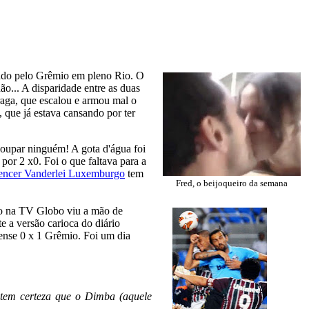
rado pelo Grêmio em pleno Rio. O
o... A disparidade entre as duas
raga, que escalou e armou mal o
 que já estava cansando por ter
 poupar ninguém! A gota d'água foi
por 2 x0. Foi o que faltava para a
encer Vanderlei Luxemburgo
tem
Fred, o beijoqueiro da semana
go na TV Globo viu a mão de
e a versão carioca do diário
ense 0 x 1 Grêmio. Foi um dia
ue tem certeza que o Dimba (aquele