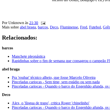
Por
Unknown
às
21:30
Mais sobre
abel braga
,
barcos
,
Deco
,
Fluminense
,
Fred
,
Futebol
,
Grê
Relacionados:
barcos
Manchete pleonástica
Rapidinhas sobre o fim de semana que consagrou o campeão F
abel braga
Pra 'roubar' técnico alheio, que fosse Marcelo Oliveira
Pinceladas cariocas - Sem time, sem estádio ou sem nada
Pinceladas cariocas - Quando o barco do Engenhão afunda, os 
Deco
Alex, o 'língua de trapo', critica Roger 'chinelinho'
Pinceladas cariocas - Quando o barco do Engenhão afunda, os 