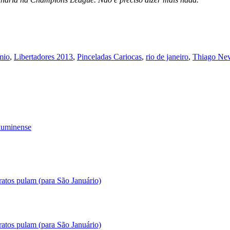
mio
,
Libertadores 2013
,
Pinceladas Cariocas
,
rio de janeiro
,
Thiago Ne
luminense
ratos pulam (para São Januário)
ratos pulam (para São Januário)