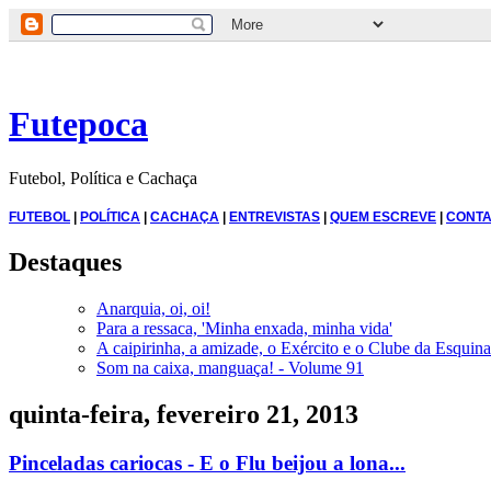
Futepoca
Futebol, Política e Cachaça
FUTEBOL
|
POLÍTICA
|
CACHAÇA
|
ENTREVISTAS
|
QUEM ESCREVE
|
CONTA
Destaques
Anarquia, oi, oi!
Para a ressaca, 'Minha enxada, minha vida'
A caipirinha, a amizade, o Exército e o Clube da Esquina
Som na caixa, manguaça! - Volume 91
quinta-feira, fevereiro 21, 2013
Pinceladas cariocas - E o Flu beijou a lona...