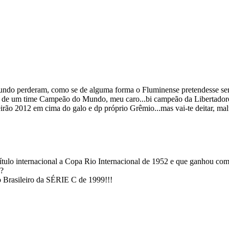
mundo perderam, como se de alguma forma o Fluminense pretendesse ser 
r de um time Campeão do Mundo, meu caro...bi campeão da Libertadores, 
eirão 2012 em cima do galo e dp próprio Grêmio...mas vai-te deitar, mal
ítulo internacional a Copa Rio Internacional de 1952 e que ganhou c
??
 Brasileiro da SÉRIE C de 1999!!!