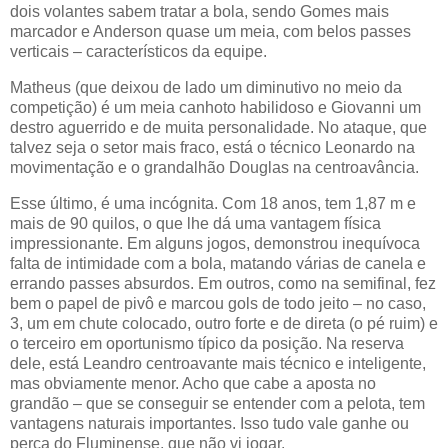
dois volantes sabem tratar a bola, sendo Gomes mais
marcador e Anderson quase um meia, com belos passes
verticais – característicos da equipe.
Matheus (que deixou de lado um diminutivo no meio da
competição) é um meia canhoto habilidoso e Giovanni um
destro aguerrido e de muita personalidade. No ataque, que
talvez seja o setor mais fraco, está o técnico Leonardo na
movimentação e o grandalhão Douglas na centroavância.
Esse último, é uma incógnita. Com 18 anos, tem 1,87 m e
mais de 90 quilos, o que lhe dá uma vantagem física
impressionante. Em alguns jogos, demonstrou inequívoca
falta de intimidade com a bola, matando várias de canela e
errando passes absurdos. Em outros, como na semifinal, fez
bem o papel de pivô e marcou gols de todo jeito – no caso,
3, um em chute colocado, outro forte e de direta (o pé ruim) e
o terceiro em oportunismo típico da posição. Na reserva
dele, está Leandro centroavante mais técnico e inteligente,
mas obviamente menor. Acho que cabe a aposta no
grandão – que se conseguir se entender com a pelota, tem
vantagens naturais importantes. Isso tudo vale ganhe ou
perca do Fluminense, que não vi jogar.