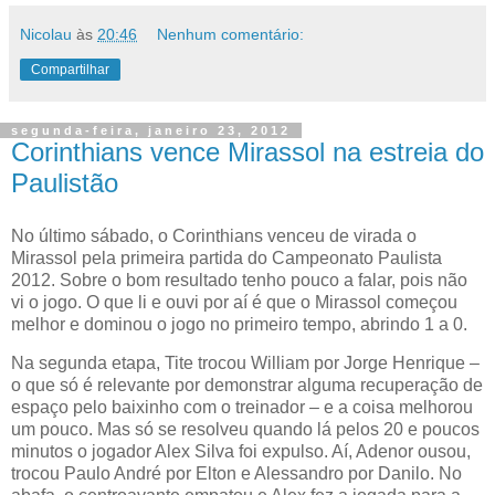
Nicolau
às
20:46
Nenhum comentário:
Compartilhar
segunda-feira, janeiro 23, 2012
Corinthians vence Mirassol na estreia do
Paulistão
No último sábado, o Corinthians venceu de virada o
Mirassol pela primeira partida do Campeonato Paulista
2012. Sobre o bom resultado tenho pouco a falar, pois não
vi o jogo. O que li e ouvi por aí é que o Mirassol começou
melhor e dominou o jogo no primeiro tempo, abrindo 1 a 0.
Na segunda etapa, Tite trocou William por Jorge Henrique –
o que só é relevante por demonstrar alguma recuperação de
espaço pelo baixinho com o treinador – e a coisa melhorou
um pouco. Mas só se resolveu quando lá pelos 20 e poucos
minutos o jogador Alex Silva foi expulso. Aí, Adenor ousou,
trocou Paulo André por Elton e Alessandro por Danilo. No