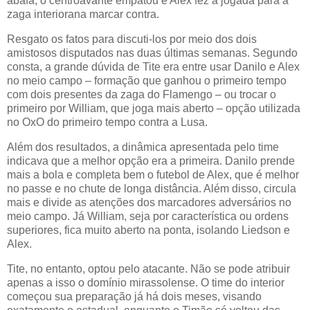
abafa, o centroavante empatou e Alex fez a jogada para a
zaga interiorana marcar contra.
Resgato os fatos para discuti-los por meio dos dois
amistosos disputados nas duas últimas semanas. Segundo
consta, a grande dúvida de Tite era entre usar Danilo e Alex
no meio campo – formação que ganhou o primeiro tempo
com dois presentes da zaga do Flamengo – ou trocar o
primeiro por William, que joga mais aberto – opção utilizada
no OxO do primeiro tempo contra a Lusa.
Além dos resultados, a dinâmica apresentada pelo time
indicava que a melhor opção era a primeira. Danilo prende
mais a bola e completa bem o futebol de Alex, que é melhor
no passe e no chute de longa distância. Além disso, circula
mais e divide as atenções dos marcadores adversários no
meio campo. Já William, seja por característica ou ordens
superiores, fica muito aberto na ponta, isolando Liedson e
Alex.
Tite, no entanto, optou pelo atacante. Não se pode atribuir
apenas a isso o domínio mirassolense. O time do interior
começou sua preparação já há dois meses, visando