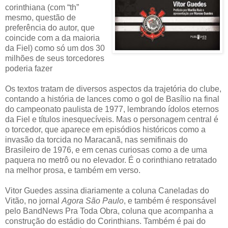
corinthiana (com “th”
mesmo, questão de
preferência do autor, que
coincide com a da maioria
da Fiel) como só um dos 30
milhões de seus torcedores
poderia fazer
Os textos tratam de diversos aspectos da trajetória do clube,
contando a história de lances como o gol de Basílio na final
do campeonato paulista de 1977, lembrando ídolos eternos
da Fiel e títulos inesquecíveis. Mas o personagem central é
o torcedor, que aparece em episódios históricos como a
invasão da torcida no Maracanã, nas semifinais do
Brasileiro de 1976, e em cenas curiosas como a de uma
paquera no metrô ou no elevador. É o corinthiano retratado
na melhor prosa, e também em verso.
Vitor Guedes assina diariamente a coluna Caneladas do
Vitão, no jornal
Agora São Paulo
, e também é responsável
pelo BandNews Pra Toda Obra, coluna que acompanha a
construção do estádio do Corinthians. Também é pai do