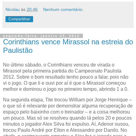
Nicolau
às
20:46
Nenhum comentário:
Compartilhar
segunda-feira, janeiro 23, 2012
Corinthians vence Mirassol na estreia do
Paulistão
No último sábado, o Corinthians venceu de virada o
Mirassol pela primeira partida do Campeonato Paulista
2012. Sobre o bom resultado tenho pouco a falar, pois não
vi o jogo. O que li e ouvi por aí é que o Mirassol começou
melhor e dominou o jogo no primeiro tempo, abrindo 1 a 0.
Na segunda etapa, Tite trocou William por Jorge Henrique –
o que só é relevante por demonstrar alguma recuperação de
espaço pelo baixinho com o treinador – e a coisa melhorou
um pouco. Mas só se resolveu quando lá pelos 20 e poucos
minutos o jogador Alex Silva foi expulso. Aí, Adenor ousou,
trocou Paulo André por Elton e Alessandro por Danilo. No