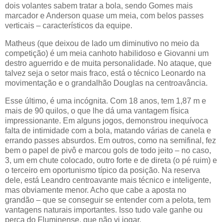
dois volantes sabem tratar a bola, sendo Gomes mais
marcador e Anderson quase um meia, com belos passes
verticais – característicos da equipe.
Matheus (que deixou de lado um diminutivo no meio da
competição) é um meia canhoto habilidoso e Giovanni um
destro aguerrido e de muita personalidade. No ataque, que
talvez seja o setor mais fraco, está o técnico Leonardo na
movimentação e o grandalhão Douglas na centroavância.
Esse último, é uma incógnita. Com 18 anos, tem 1,87 m e
mais de 90 quilos, o que lhe dá uma vantagem física
impressionante. Em alguns jogos, demonstrou inequívoca
falta de intimidade com a bola, matando várias de canela e
errando passes absurdos. Em outros, como na semifinal, fez
bem o papel de pivô e marcou gols de todo jeito – no caso,
3, um em chute colocado, outro forte e de direta (o pé ruim) e
o terceiro em oportunismo típico da posição. Na reserva
dele, está Leandro centroavante mais técnico e inteligente,
mas obviamente menor. Acho que cabe a aposta no
grandão – que se conseguir se entender com a pelota, tem
vantagens naturais importantes. Isso tudo vale ganhe ou
perca do Fluminense, que não vi jogar.