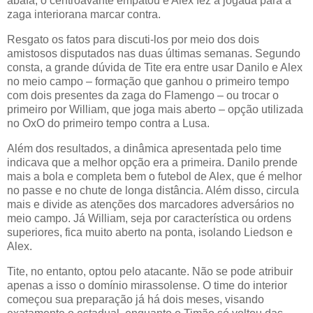
abafa, o centroavante empatou e Alex fez a jogada para a
zaga interiorana marcar contra.
Resgato os fatos para discuti-los por meio dos dois
amistosos disputados nas duas últimas semanas. Segundo
consta, a grande dúvida de Tite era entre usar Danilo e Alex
no meio campo – formação que ganhou o primeiro tempo
com dois presentes da zaga do Flamengo – ou trocar o
primeiro por William, que joga mais aberto – opção utilizada
no OxO do primeiro tempo contra a Lusa.
Além dos resultados, a dinâmica apresentada pelo time
indicava que a melhor opção era a primeira. Danilo prende
mais a bola e completa bem o futebol de Alex, que é melhor
no passe e no chute de longa distância. Além disso, circula
mais e divide as atenções dos marcadores adversários no
meio campo. Já William, seja por característica ou ordens
superiores, fica muito aberto na ponta, isolando Liedson e
Alex.
Tite, no entanto, optou pelo atacante. Não se pode atribuir
apenas a isso o domínio mirassolense. O time do interior
começou sua preparação já há dois meses, visando