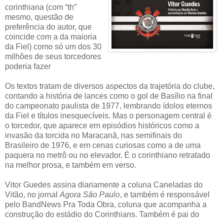
corinthiana (com “th”
mesmo, questão de
preferência do autor, que
coincide com a da maioria
da Fiel) como só um dos 30
milhões de seus torcedores
poderia fazer
Os textos tratam de diversos aspectos da trajetória do clube,
contando a história de lances como o gol de Basílio na final
do campeonato paulista de 1977, lembrando ídolos eternos
da Fiel e títulos inesquecíveis. Mas o personagem central é
o torcedor, que aparece em episódios históricos como a
invasão da torcida no Maracanã, nas semifinais do
Brasileiro de 1976, e em cenas curiosas como a de uma
paquera no metrô ou no elevador. É o corinthiano retratado
na melhor prosa, e também em verso.
Vitor Guedes assina diariamente a coluna Caneladas do
Vitão, no jornal
Agora São Paulo
, e também é responsável
pelo BandNews Pra Toda Obra, coluna que acompanha a
construção do estádio do Corinthians. Também é pai do