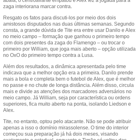
abafa, o centroavante empatou e Alex fez a jogada para a
zaga interiorana marcar contra.
Resgato os fatos para discuti-los por meio dos dois
amistosos disputados nas duas últimas semanas. Segundo
consta, a grande dúvida de Tite era entre usar Danilo e Alex
no meio campo – formação que ganhou o primeiro tempo
com dois presentes da zaga do Flamengo – ou trocar o
primeiro por William, que joga mais aberto – opção utilizada
no OxO do primeiro tempo contra a Lusa.
Além dos resultados, a dinâmica apresentada pelo time
indicava que a melhor opção era a primeira. Danilo prende
mais a bola e completa bem o futebol de Alex, que é melhor
no passe e no chute de longa distância. Além disso, circula
mais e divide as atenções dos marcadores adversários no
meio campo. Já William, seja por característica ou ordens
superiores, fica muito aberto na ponta, isolando Liedson e
Alex.
Tite, no entanto, optou pelo atacante. Não se pode atribuir
apenas a isso o domínio mirassolense. O time do interior
começou sua preparação já há dois meses, visando