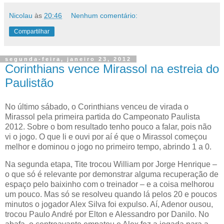
Nicolau
às
20:46
Nenhum comentário:
Compartilhar
segunda-feira, janeiro 23, 2012
Corinthians vence Mirassol na estreia do
Paulistão
No último sábado, o Corinthians venceu de virada o
Mirassol pela primeira partida do Campeonato Paulista
2012. Sobre o bom resultado tenho pouco a falar, pois não
vi o jogo. O que li e ouvi por aí é que o Mirassol começou
melhor e dominou o jogo no primeiro tempo, abrindo 1 a 0.
Na segunda etapa, Tite trocou William por Jorge Henrique –
o que só é relevante por demonstrar alguma recuperação de
espaço pelo baixinho com o treinador – e a coisa melhorou
um pouco. Mas só se resolveu quando lá pelos 20 e poucos
minutos o jogador Alex Silva foi expulso. Aí, Adenor ousou,
trocou Paulo André por Elton e Alessandro por Danilo. No