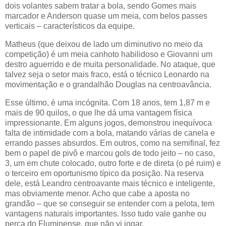
dois volantes sabem tratar a bola, sendo Gomes mais
marcador e Anderson quase um meia, com belos passes
verticais – característicos da equipe.
Matheus (que deixou de lado um diminutivo no meio da
competição) é um meia canhoto habilidoso e Giovanni um
destro aguerrido e de muita personalidade. No ataque, que
talvez seja o setor mais fraco, está o técnico Leonardo na
movimentação e o grandalhão Douglas na centroavância.
Esse último, é uma incógnita. Com 18 anos, tem 1,87 m e
mais de 90 quilos, o que lhe dá uma vantagem física
impressionante. Em alguns jogos, demonstrou inequívoca
falta de intimidade com a bola, matando várias de canela e
errando passes absurdos. Em outros, como na semifinal, fez
bem o papel de pivô e marcou gols de todo jeito – no caso,
3, um em chute colocado, outro forte e de direta (o pé ruim) e
o terceiro em oportunismo típico da posição. Na reserva
dele, está Leandro centroavante mais técnico e inteligente,
mas obviamente menor. Acho que cabe a aposta no
grandão – que se conseguir se entender com a pelota, tem
vantagens naturais importantes. Isso tudo vale ganhe ou
perca do Fluminense, que não vi jogar.