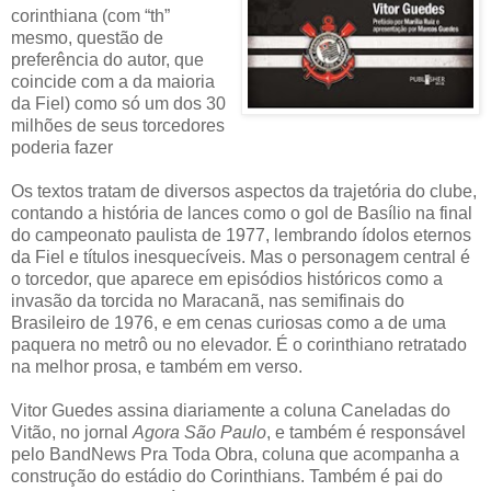
corinthiana (com “th”
mesmo, questão de
preferência do autor, que
coincide com a da maioria
da Fiel) como só um dos 30
milhões de seus torcedores
poderia fazer
Os textos tratam de diversos aspectos da trajetória do clube,
contando a história de lances como o gol de Basílio na final
do campeonato paulista de 1977, lembrando ídolos eternos
da Fiel e títulos inesquecíveis. Mas o personagem central é
o torcedor, que aparece em episódios históricos como a
invasão da torcida no Maracanã, nas semifinais do
Brasileiro de 1976, e em cenas curiosas como a de uma
paquera no metrô ou no elevador. É o corinthiano retratado
na melhor prosa, e também em verso.
Vitor Guedes assina diariamente a coluna Caneladas do
Vitão, no jornal
Agora São Paulo
, e também é responsável
pelo BandNews Pra Toda Obra, coluna que acompanha a
construção do estádio do Corinthians. Também é pai do