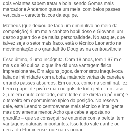
dois volantes sabem tratar a bola, sendo Gomes mais
marcador e Anderson quase um meia, com belos passes
verticais – característicos da equipe.
Matheus (que deixou de lado um diminutivo no meio da
competição) é um meia canhoto habilidoso e Giovanni um
destro aguerrido e de muita personalidade. No ataque, que
talvez seja o setor mais fraco, está o técnico Leonardo na
movimentação e o grandalhão Douglas na centroavância.
Esse último, é uma incógnita. Com 18 anos, tem 1,87 m e
mais de 90 quilos, o que lhe dá uma vantagem física
impressionante. Em alguns jogos, demonstrou inequívoca
falta de intimidade com a bola, matando várias de canela e
errando passes absurdos. Em outros, como na semifinal, fez
bem o papel de pivô e marcou gols de todo jeito – no caso,
3, um em chute colocado, outro forte e de direta (o pé ruim) e
o terceiro em oportunismo típico da posição. Na reserva
dele, está Leandro centroavante mais técnico e inteligente,
mas obviamente menor. Acho que cabe a aposta no
grandão – que se conseguir se entender com a pelota, tem
vantagens naturais importantes. Isso tudo vale ganhe ou
perca do Fluminense, que não vi jogar.