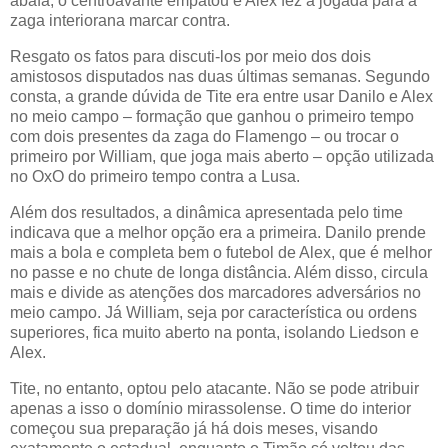
abafa, o centroavante empatou e Alex fez a jogada para a
zaga interiorana marcar contra.
Resgato os fatos para discuti-los por meio dos dois
amistosos disputados nas duas últimas semanas. Segundo
consta, a grande dúvida de Tite era entre usar Danilo e Alex
no meio campo – formação que ganhou o primeiro tempo
com dois presentes da zaga do Flamengo – ou trocar o
primeiro por William, que joga mais aberto – opção utilizada
no OxO do primeiro tempo contra a Lusa.
Além dos resultados, a dinâmica apresentada pelo time
indicava que a melhor opção era a primeira. Danilo prende
mais a bola e completa bem o futebol de Alex, que é melhor
no passe e no chute de longa distância. Além disso, circula
mais e divide as atenções dos marcadores adversários no
meio campo. Já William, seja por característica ou ordens
superiores, fica muito aberto na ponta, isolando Liedson e
Alex.
Tite, no entanto, optou pelo atacante. Não se pode atribuir
apenas a isso o domínio mirassolense. O time do interior
começou sua preparação já há dois meses, visando