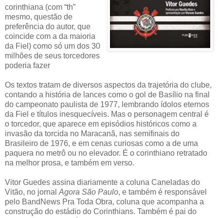
corinthiana (com “th”
mesmo, questão de
preferência do autor, que
coincide com a da maioria
da Fiel) como só um dos 30
milhões de seus torcedores
poderia fazer
Os textos tratam de diversos aspectos da trajetória do clube,
contando a história de lances como o gol de Basílio na final
do campeonato paulista de 1977, lembrando ídolos eternos
da Fiel e títulos inesquecíveis. Mas o personagem central é
o torcedor, que aparece em episódios históricos como a
invasão da torcida no Maracanã, nas semifinais do
Brasileiro de 1976, e em cenas curiosas como a de uma
paquera no metrô ou no elevador. É o corinthiano retratado
na melhor prosa, e também em verso.
Vitor Guedes assina diariamente a coluna Caneladas do
Vitão, no jornal
Agora São Paulo
, e também é responsável
pelo BandNews Pra Toda Obra, coluna que acompanha a
construção do estádio do Corinthians. Também é pai do