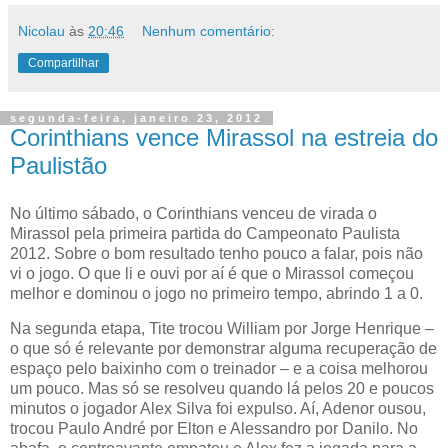
Nicolau
às
20:46
Nenhum comentário:
Compartilhar
segunda-feira, janeiro 23, 2012
Corinthians vence Mirassol na estreia do
Paulistão
No último sábado, o Corinthians venceu de virada o
Mirassol pela primeira partida do Campeonato Paulista
2012. Sobre o bom resultado tenho pouco a falar, pois não
vi o jogo. O que li e ouvi por aí é que o Mirassol começou
melhor e dominou o jogo no primeiro tempo, abrindo 1 a 0.
Na segunda etapa, Tite trocou William por Jorge Henrique –
o que só é relevante por demonstrar alguma recuperação de
espaço pelo baixinho com o treinador – e a coisa melhorou
um pouco. Mas só se resolveu quando lá pelos 20 e poucos
minutos o jogador Alex Silva foi expulso. Aí, Adenor ousou,
trocou Paulo André por Elton e Alessandro por Danilo. No