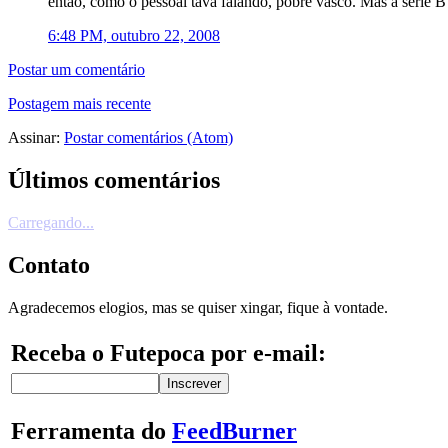
então, como o pessoal tava falando, pobre vasco. Mas a série B
6:48 PM, outubro 22, 2008
Postar um comentário
Postagem mais recente
Assinar:
Postar comentários (Atom)
Últimos comentários
Carregando...
Contato
Agradecemos elogios, mas se quiser xingar, fique à vontade.
Receba o Futepoca por e-mail:
Ferramenta do
FeedBurner