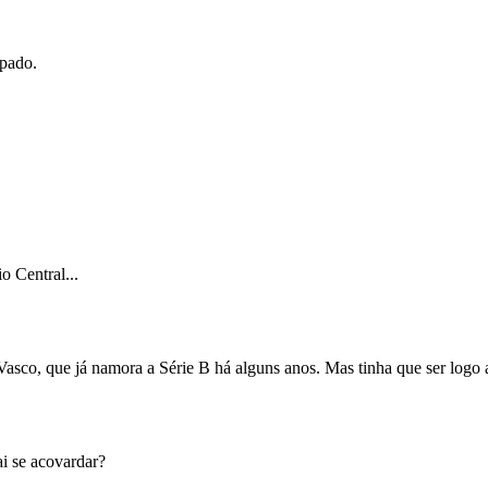
lpado.
 Central...
asco, que já namora a Série B há alguns anos. Mas tinha que ser logo a
i se acovardar?