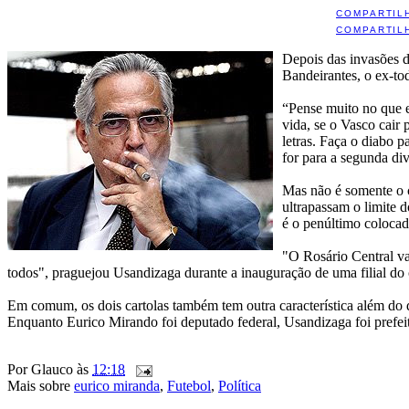
COMPARTIL
COMPARTIL
Depois das invasões d
Bandeirantes, o ex-to
“Pense muito no que e
vida, se o Vasco cair
letras. Faça o diabo 
for para a segunda di
Mas não é somente o c
ultrapassam o limite 
é o penúltimo colocad
"O Rosário Central vai
todos", praguejou Usandizaga durante a inauguração de uma filial do
Em comum, os dois cartolas também tem outra característica além do d
Enquanto Eurico Mirando foi deputado federal, Usandizaga foi prefei
Por
Glauco
às
12:18
Mais sobre
eurico miranda
,
Futebol
,
Política