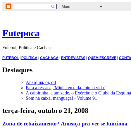
Futepoca
Futebol, Política e Cachaça
FUTEBOL
|
POLÍTICA
|
CACHAÇA
|
ENTREVISTAS
|
QUEM ESCREVE
|
CONTA
Destaques
Anarquia, oi, oi!
Para a ressaca, 'Minha enxada, minha vida'
A caipirinha, a amizade, o Exército e o Clube da Esquina
Som na caixa, manguaça! - Volume 91
terça-feira, outubro 21, 2008
Zona de rebaixamento? Ameaça pra ver se funciona