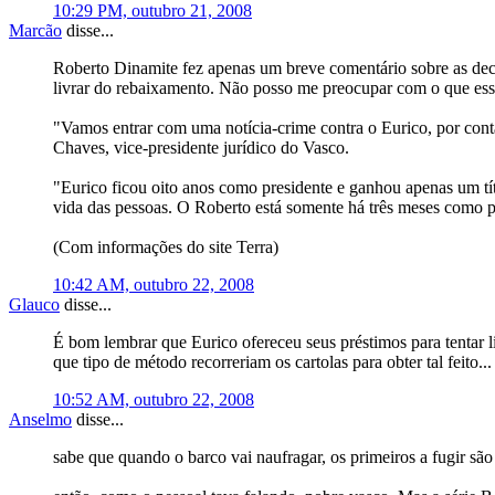
10:29 PM, outubro 21, 2008
Marcão
disse...
Roberto Dinamite fez apenas um breve comentário sobre as decl
livrar do rebaixamento. Não posso me preocupar com o que essa 
"Vamos entrar com uma notícia-crime contra o Eurico, por conta 
Chaves, vice-presidente jurídico do Vasco.
"Eurico ficou oito anos como presidente e ganhou apenas um tít
vida das pessoas. O Roberto está somente há três meses como p
(Com informações do site Terra)
10:42 AM, outubro 22, 2008
Glauco
disse...
É bom lembrar que Eurico ofereceu seus préstimos para tentar l
que tipo de método recorreriam os cartolas para obter tal feito...
10:52 AM, outubro 22, 2008
Anselmo
disse...
sabe que quando o barco vai naufragar, os primeiros a fugir são 