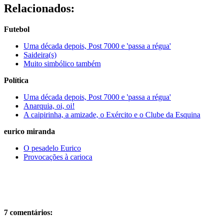
Relacionados:
Futebol
Uma década depois, Post 7000 e 'passa a régua'
Saideira(s)
Muito simbólico também
Política
Uma década depois, Post 7000 e 'passa a régua'
Anarquia, oi, oi!
A caipirinha, a amizade, o Exército e o Clube da Esquina
eurico miranda
O pesadelo Eurico
Provocações à carioca
7 comentários: