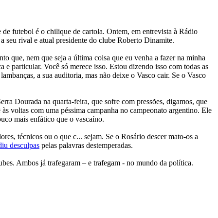
de futebol é o chilique de cartola. Ontem, em entrevista à Rádio
a seu rival e atual presidente do clube Roberto Dinamite.
to que, nem que seja a última coisa que eu venha a fazer na minha
a e particular. Você só merece isso. Estou dizendo isso com todas as
 lambanças, a sua auditoria, mas não deixe o Vasco cair. Se o Vasco
Serra Dourada na quarta-feira, que sofre com pressões, digamos, que
vê às voltas com uma péssima campanha no campeonato argentino. Ele
uco mais enfático que o vascaíno.
dores, técnicos ou o que c... sejam. Se o Rosário descer mato-os a
diu desculpas
pelas palavras destemperadas.
ubes. Ambos já trafegaram – e trafegam - no mundo da política.