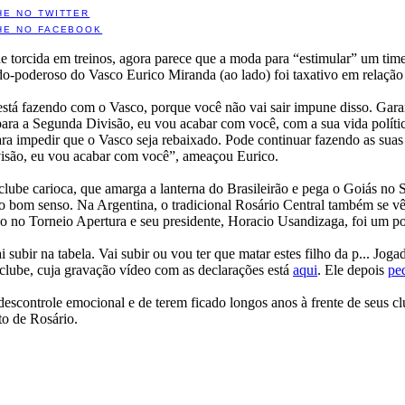
HE NO TWITTER
HE NO FACEBOOK
e torcida em treinos, agora parece que a moda para “estimular” um time 
do-poderoso do Vasco Eurico Miranda (ao lado) foi taxativo em relação 
stá fazendo com o Vasco, porque você não vai sair impune disso. Garan
 para a Segunda Divisão, eu vou acabar com você, com a sua vida polític
para impedir que o Vasco seja rebaixado. Pode continuar fazendo as suas
visão, eu vou acabar com você”, ameaçou Eurico.
lube carioca, que amarga a lanterna do Brasileirão e pega o Goiás no 
do bom senso. Na Argentina, o tradicional Rosário Central também se 
o no Torneio Apertura e seu presidente, Horacio Usandizaga, foi um po
 subir na tabela. Vai subir ou vou ter que matar estes filho da p... Joga
 clube, cuja gravação vídeo com as declarações está
aqui
. Ele depois
pe
escontrole emocional e de terem ficado longos anos à frente de seus cl
to de Rosário.