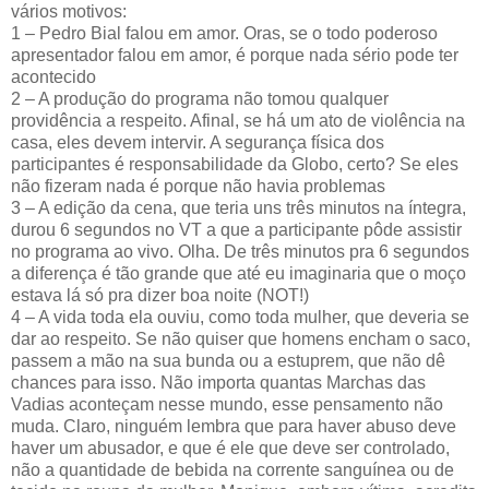
vários motivos:
1 – Pedro Bial falou em amor. Oras, se o todo poderoso
apresentador falou em amor, é porque nada sério pode ter
acontecido
2 – A produção do programa não tomou qualquer
providência a respeito. Afinal, se há um ato de violência na
casa, eles devem intervir. A segurança física dos
participantes é responsabilidade da Globo, certo? Se eles
não fizeram nada é porque não havia problemas
3 – A edição da cena, que teria uns três minutos na íntegra,
durou 6 segundos no VT a que a participante pôde assistir
no programa ao vivo. Olha. De três minutos pra 6 segundos
a diferença é tão grande que até eu imaginaria que o moço
estava lá só pra dizer boa noite (NOT!)
4 – A vida toda ela ouviu, como toda mulher, que deveria se
dar ao respeito. Se não quiser que homens encham o saco,
passem a mão na sua bunda ou a estuprem, que não dê
chances para isso. Não importa quantas Marchas das
Vadias aconteçam nesse mundo, esse pensamento não
muda. Claro, ninguém lembra que para haver abuso deve
haver um abusador, e que é ele que deve ser controlado,
não a quantidade de bebida na corrente sanguínea ou de