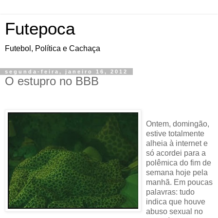
Futepoca
Futebol, Política e Cachaça
segunda-feira, janeiro 16, 2012
O estupro no BBB
Ontem
, domingão,
estive totalmente
alheia à internet e
só acordei para a
polêmica do fim de
semana hoje pela
manhã. Em poucas
palavras: tudo
indica que houve
abuso sexual no