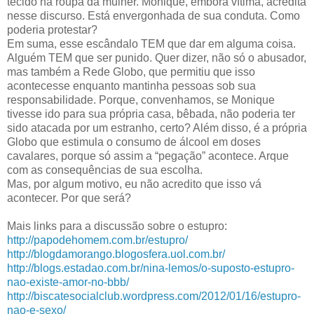
tecido na roupa da mulher. Monique, embora vítima, acredita
nesse discurso. Está envergonhada de sua conduta. Como
poderia protestar?
Em suma, esse escândalo TEM que dar em alguma coisa.
Alguém TEM que ser punido. Quer dizer, não só o abusador,
mas também a Rede Globo, que permitiu que isso
acontecesse enquanto mantinha pessoas sob sua
responsabilidade. Porque, convenhamos, se Monique
tivesse ido para sua própria casa, bêbada, não poderia ter
sido atacada por um estranho, certo? Além disso, é a própria
Globo que estimula o consumo de álcool em doses
cavalares, porque só assim a “pegação” acontece. Arque
com as consequências de sua escolha.
Mas, por algum motivo, eu não acredito que isso vá
acontecer. Por que será?
Mais links para a discussão sobre o estupro:
http://papodehomem.com.br/estupro/
http://blogdamorango.blogosfera.uol.com.br/
http://blogs.estadao.com.br/nina-lemos/o-suposto-estupro-
nao-existe-amor-no-bbb/
http://biscatesocialclub.wordpress.com/2012/01/16/estupro-
nao-e-sexo/