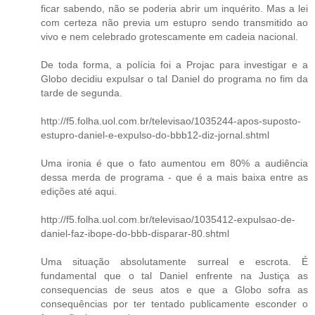
ficar sabendo, não se poderia abrir um inquérito. Mas a lei
com certeza não previa um estupro sendo transmitido ao
vivo e nem celebrado grotescamente em cadeia nacional.
De toda forma, a polícia foi a Projac para investigar e a
Globo decidiu expulsar o tal Daniel do programa no fim da
tarde de segunda.
http://f5.folha.uol.com.br/televisao/1035244-apos-suposto-
estupro-daniel-e-expulso-do-bbb12-diz-jornal.shtml
Uma ironia é que o fato aumentou em 80% a audiência
dessa merda de programa - que é a mais baixa entre as
edições até aqui.
http://f5.folha.uol.com.br/televisao/1035412-expulsao-de-
daniel-faz-ibope-do-bbb-disparar-80.shtml
Uma situação absolutamente surreal e escrota. É
fundamental que o tal Daniel enfrente na Justiça as
consequencias de seus atos e que a Globo sofra as
consequências por ter tentado publicamente esconder o