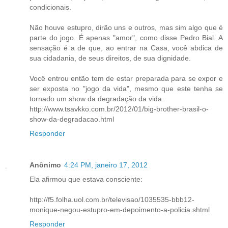
condicionais.
Não houve estupro, dirão uns e outros, mas sim algo que é
parte do jogo. É apenas "amor", como disse Pedro Bial. A
sensação é a de que, ao entrar na Casa, você abdica de
sua cidadania, de seus direitos, de sua dignidade.
Você entrou então tem de estar preparada para se expor e
ser exposta no "jogo da vida", mesmo que este tenha se
tornado um show da degradação da vida.
http://www.tsavkko.com.br/2012/01/big-brother-brasil-o-
show-da-degradacao.html
Responder
Anônimo
4:24 PM, janeiro 17, 2012
Ela afirmou que estava consciente:
http://f5.folha.uol.com.br/televisao/1035535-bbb12-
monique-negou-estupro-em-depoimento-a-policia.shtml
Responder