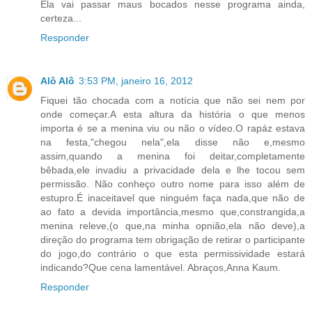
Ela vai passar maus bocados nesse programa ainda,
certeza...
Responder
Alô Alô
3:53 PM, janeiro 16, 2012
Fiquei tão chocada com a notícia que não sei nem por
onde começar.A esta altura da história o que menos
importa é se a menina viu ou não o vídeo.O rapáz estava
na festa,"chegou nela",ela disse não e,mesmo
assim,quando a menina foi deitar,completamente
bêbada,ele invadiu a privacidade dela e lhe tocou sem
permissão. Não conheço outro nome para isso além de
estupro.É inaceitavel que ninguém faça nada,que não de
ao fato a devida importância,mesmo que,constrangida,a
menina releve,(o que,na minha opnião,ela não deve),a
direção do programa tem obrigação de retirar o participante
do jogo,do contrário o que esta permissividade estará
indicando?Que cena lamentável. Abraços,Anna Kaum.
Responder