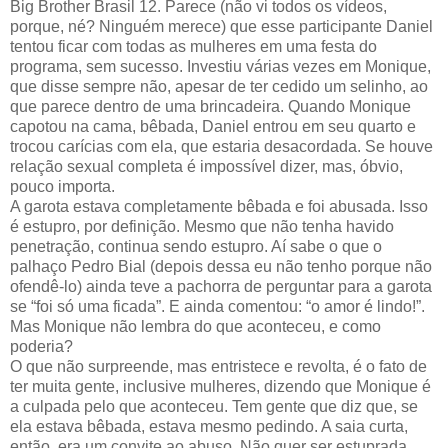
Big Brother Brasil 12. Parece (não vi todos os vídeos,
porque, né? Ninguém merece) que esse participante Daniel
tentou ficar com todas as mulheres em uma festa do
programa, sem sucesso. Investiu várias vezes em Monique,
que disse sempre não, apesar de ter cedido um selinho, ao
que parece dentro de uma brincadeira. Quando Monique
capotou na cama, bêbada, Daniel entrou em seu quarto e
trocou carícias com ela, que estaria desacordada. Se houve
relação sexual completa é impossível dizer, mas, óbvio,
pouco importa.
A garota estava completamente bêbada e foi abusada. Isso
é estupro, por definição. Mesmo que não tenha havido
penetração, continua sendo estupro. Aí sabe o que o
palhaço Pedro Bial (depois dessa eu não tenho porque não
ofendê-lo) ainda teve a pachorra de perguntar para a garota
se “foi só uma ficada”. E ainda comentou: “o amor é lindo!”.
Mas Monique não lembra do que aconteceu, e como
poderia?
O que não surpreende, mas entristece e revolta, é o fato de
ter muita gente, inclusive mulheres, dizendo que Monique é
a culpada pelo que aconteceu. Tem gente que diz que, se
ela estava bêbada, estava mesmo pedindo. A saia curta,
então, era um convite ao abuso. Não quer ser estuprada,