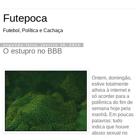
Futepoca
Futebol, Política e Cachaça
segunda-feira, janeiro 16, 2012
O estupro no BBB
Ontem
, domingão,
estive totalmente
alheia à internet e
só acordei para a
polêmica do fim de
semana hoje pela
manhã. Em poucas
palavras: tudo
indica que houve
abuso sexual no