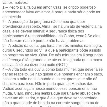
vários motivos:
1 – Pedro Bial falou em amor. Oras, se o todo poderoso
apresentador falou em amor, é porque nada sério pode ter
acontecido
2 – A produção do programa não tomou qualquer
providência a respeito. Afinal, se há um ato de violência na
casa, eles devem intervir. A segurança física dos
participantes é responsabilidade da Globo, certo? Se eles
não fizeram nada é porque não havia problemas
3 – A edição da cena, que teria uns três minutos na íntegra,
durou 6 segundos no VT a que a participante pôde assistir
no programa ao vivo. Olha. De três minutos pra 6 segundos
a diferença é tão grande que até eu imaginaria que o moço
estava lá só pra dizer boa noite (NOT!)
4 – A vida toda ela ouviu, como toda mulher, que deveria se
dar ao respeito. Se não quiser que homens encham o saco,
passem a mão na sua bunda ou a estuprem, que não dê
chances para isso. Não importa quantas Marchas das
Vadias aconteçam nesse mundo, esse pensamento não
muda. Claro, ninguém lembra que para haver abuso deve
haver um abusador, e que é ele que deve ser controlado,
não a quantidade de bebida na corrente sanguínea ou de