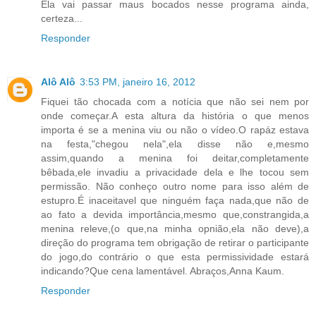
Ela vai passar maus bocados nesse programa ainda,
certeza...
Responder
Alô Alô
3:53 PM, janeiro 16, 2012
Fiquei tão chocada com a notícia que não sei nem por
onde começar.A esta altura da história o que menos
importa é se a menina viu ou não o vídeo.O rapáz estava
na festa,"chegou nela",ela disse não e,mesmo
assim,quando a menina foi deitar,completamente
bêbada,ele invadiu a privacidade dela e lhe tocou sem
permissão. Não conheço outro nome para isso além de
estupro.É inaceitavel que ninguém faça nada,que não de
ao fato a devida importância,mesmo que,constrangida,a
menina releve,(o que,na minha opnião,ela não deve),a
direção do programa tem obrigação de retirar o participante
do jogo,do contrário o que esta permissividade estará
indicando?Que cena lamentável. Abraços,Anna Kaum.
Responder