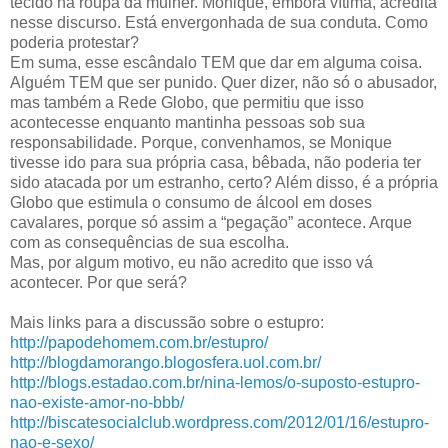
tecido na roupa da mulher. Monique, embora vítima, acredita
nesse discurso. Está envergonhada de sua conduta. Como
poderia protestar?
Em suma, esse escândalo TEM que dar em alguma coisa.
Alguém TEM que ser punido. Quer dizer, não só o abusador,
mas também a Rede Globo, que permitiu que isso
acontecesse enquanto mantinha pessoas sob sua
responsabilidade. Porque, convenhamos, se Monique
tivesse ido para sua própria casa, bêbada, não poderia ter
sido atacada por um estranho, certo? Além disso, é a própria
Globo que estimula o consumo de álcool em doses
cavalares, porque só assim a “pegação” acontece. Arque
com as consequências de sua escolha.
Mas, por algum motivo, eu não acredito que isso vá
acontecer. Por que será?
Mais links para a discussão sobre o estupro:
http://papodehomem.com.br/estupro/
http://blogdamorango.blogosfera.uol.com.br/
http://blogs.estadao.com.br/nina-lemos/o-suposto-estupro-
nao-existe-amor-no-bbb/
http://biscatesocialclub.wordpress.com/2012/01/16/estupro-
nao-e-sexo/