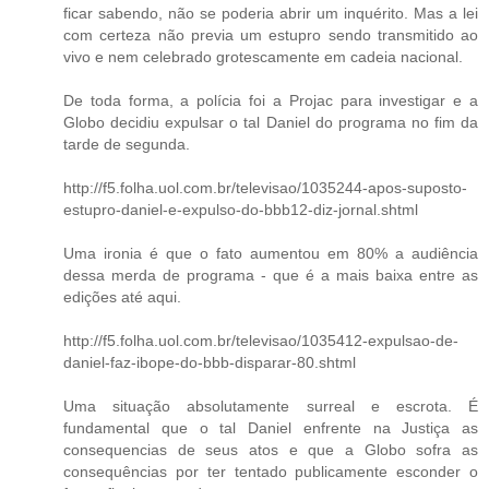
ficar sabendo, não se poderia abrir um inquérito. Mas a lei
com certeza não previa um estupro sendo transmitido ao
vivo e nem celebrado grotescamente em cadeia nacional.
De toda forma, a polícia foi a Projac para investigar e a
Globo decidiu expulsar o tal Daniel do programa no fim da
tarde de segunda.
http://f5.folha.uol.com.br/televisao/1035244-apos-suposto-
estupro-daniel-e-expulso-do-bbb12-diz-jornal.shtml
Uma ironia é que o fato aumentou em 80% a audiência
dessa merda de programa - que é a mais baixa entre as
edições até aqui.
http://f5.folha.uol.com.br/televisao/1035412-expulsao-de-
daniel-faz-ibope-do-bbb-disparar-80.shtml
Uma situação absolutamente surreal e escrota. É
fundamental que o tal Daniel enfrente na Justiça as
consequencias de seus atos e que a Globo sofra as
consequências por ter tentado publicamente esconder o