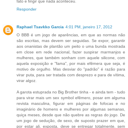
fato e fingir que nada aconteceu.
Responder
Raphael Tsavkko Garcia
4:01 PM, janeiro 17, 2012
O BBB é um jogo de aparências, em que as normas não
são escritas, mas devem ser seguidas. Se expor, garantir
aos onanistas de plantão um peito o uma bunda mostrada
em close em rede nacional, fazer suspirar marmanjos e
mulheres, que também sonham com aquele silicone, com
aquela exposição e "fama", por mais efêmera que seja, é
motivo de orgulho. Mas desviar do "padrão" é razão para
virar puta, para ser tratada com desprezo e para de vítima,
virar algoz.
A garota estuprada no Big Brother tinha - e ainda tem - tudo
para virar mais um sex symbol efêmero, posar em alguma
revista masculina, figurar em páginas de fofocas e no
imaginário de homens e mulheres por algumas semanas,
quiça meses, desde que não quebre as regras do jogo. De
um jogo de sedução, de sexo, de suposto prazer em que,
por estar ali, exposta, deve se entregar totalmente, sem