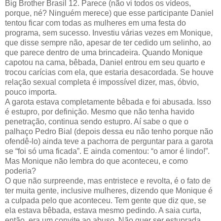
Big Brother Brasil 12. Parece (não vi todos os vídeos,
porque, né? Ninguém merece) que esse participante Daniel
tentou ficar com todas as mulheres em uma festa do
programa, sem sucesso. Investiu várias vezes em Monique,
que disse sempre não, apesar de ter cedido um selinho, ao
que parece dentro de uma brincadeira. Quando Monique
capotou na cama, bêbada, Daniel entrou em seu quarto e
trocou carícias com ela, que estaria desacordada. Se houve
relação sexual completa é impossível dizer, mas, óbvio,
pouco importa.
A garota estava completamente bêbada e foi abusada. Isso
é estupro, por definição. Mesmo que não tenha havido
penetração, continua sendo estupro. Aí sabe o que o
palhaço Pedro Bial (depois dessa eu não tenho porque não
ofendê-lo) ainda teve a pachorra de perguntar para a garota
se “foi só uma ficada”. E ainda comentou: “o amor é lindo!”.
Mas Monique não lembra do que aconteceu, e como
poderia?
O que não surpreende, mas entristece e revolta, é o fato de
ter muita gente, inclusive mulheres, dizendo que Monique é
a culpada pelo que aconteceu. Tem gente que diz que, se
ela estava bêbada, estava mesmo pedindo. A saia curta,
então, era um convite ao abuso. Não quer ser estuprada,