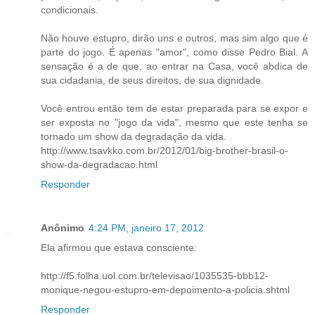
condicionais.
Não houve estupro, dirão uns e outros, mas sim algo que é
parte do jogo. É apenas "amor", como disse Pedro Bial. A
sensação é a de que, ao entrar na Casa, você abdica de
sua cidadania, de seus direitos, de sua dignidade.
Você entrou então tem de estar preparada para se expor e
ser exposta no "jogo da vida", mesmo que este tenha se
tornado um show da degradação da vida.
http://www.tsavkko.com.br/2012/01/big-brother-brasil-o-
show-da-degradacao.html
Responder
Anônimo
4:24 PM, janeiro 17, 2012
Ela afirmou que estava consciente:
http://f5.folha.uol.com.br/televisao/1035535-bbb12-
monique-negou-estupro-em-depoimento-a-policia.shtml
Responder