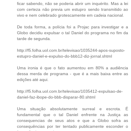
ficar sabendo, não se poderia abrir um inquérito. Mas a lei
com certeza não previa um estupro sendo transmitido ao
vivo e nem celebrado grotescamente em cadeia nacional.
De toda forma, a polícia foi a Projac para investigar e a
Globo decidiu expulsar o tal Daniel do programa no fim da
tarde de segunda.
http://f5.folha.uol.com.br/televisao/1035244-apos-suposto-
estupro-daniel-e-expulso-do-bbb12-diz-jornal.shtml
Uma ironia é que o fato aumentou em 80% a audiência
dessa merda de programa - que é a mais baixa entre as
edições até aqui.
http://f5.folha.uol.com.br/televisao/1035412-expulsao-de-
daniel-faz-ibope-do-bbb-disparar-80.shtml
Uma situação absolutamente surreal e escrota. É
fundamental que o tal Daniel enfrente na Justiça as
consequencias de seus atos e que a Globo sofra as
consequências por ter tentado publicamente esconder o