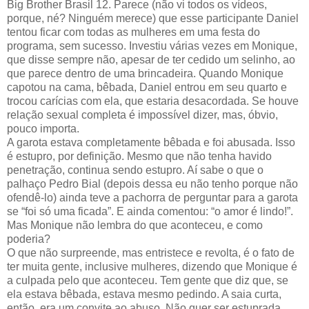
Big Brother Brasil 12. Parece (não vi todos os vídeos,
porque, né? Ninguém merece) que esse participante Daniel
tentou ficar com todas as mulheres em uma festa do
programa, sem sucesso. Investiu várias vezes em Monique,
que disse sempre não, apesar de ter cedido um selinho, ao
que parece dentro de uma brincadeira. Quando Monique
capotou na cama, bêbada, Daniel entrou em seu quarto e
trocou carícias com ela, que estaria desacordada. Se houve
relação sexual completa é impossível dizer, mas, óbvio,
pouco importa.
A garota estava completamente bêbada e foi abusada. Isso
é estupro, por definição. Mesmo que não tenha havido
penetração, continua sendo estupro. Aí sabe o que o
palhaço Pedro Bial (depois dessa eu não tenho porque não
ofendê-lo) ainda teve a pachorra de perguntar para a garota
se “foi só uma ficada”. E ainda comentou: “o amor é lindo!”.
Mas Monique não lembra do que aconteceu, e como
poderia?
O que não surpreende, mas entristece e revolta, é o fato de
ter muita gente, inclusive mulheres, dizendo que Monique é
a culpada pelo que aconteceu. Tem gente que diz que, se
ela estava bêbada, estava mesmo pedindo. A saia curta,
então, era um convite ao abuso. Não quer ser estuprada,