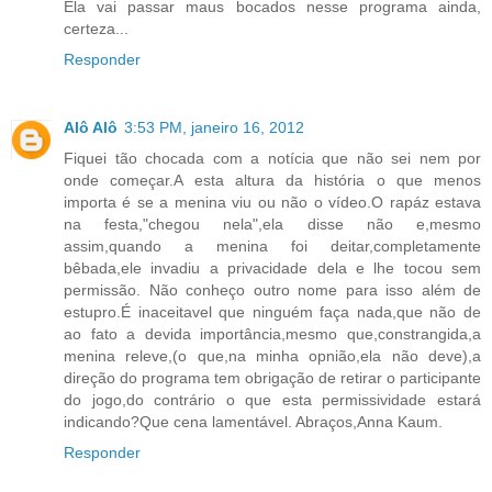
Ela vai passar maus bocados nesse programa ainda,
certeza...
Responder
Alô Alô
3:53 PM, janeiro 16, 2012
Fiquei tão chocada com a notícia que não sei nem por
onde começar.A esta altura da história o que menos
importa é se a menina viu ou não o vídeo.O rapáz estava
na festa,"chegou nela",ela disse não e,mesmo
assim,quando a menina foi deitar,completamente
bêbada,ele invadiu a privacidade dela e lhe tocou sem
permissão. Não conheço outro nome para isso além de
estupro.É inaceitavel que ninguém faça nada,que não de
ao fato a devida importância,mesmo que,constrangida,a
menina releve,(o que,na minha opnião,ela não deve),a
direção do programa tem obrigação de retirar o participante
do jogo,do contrário o que esta permissividade estará
indicando?Que cena lamentável. Abraços,Anna Kaum.
Responder