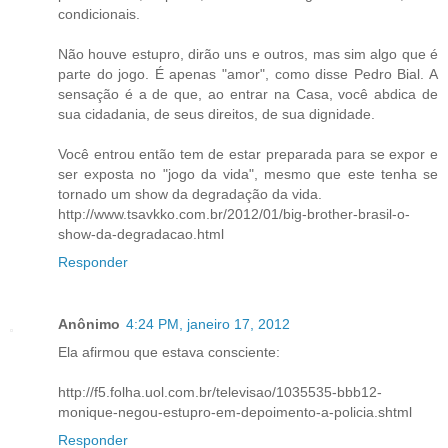
condicionais.
Não houve estupro, dirão uns e outros, mas sim algo que é
parte do jogo. É apenas "amor", como disse Pedro Bial. A
sensação é a de que, ao entrar na Casa, você abdica de
sua cidadania, de seus direitos, de sua dignidade.
Você entrou então tem de estar preparada para se expor e
ser exposta no "jogo da vida", mesmo que este tenha se
tornado um show da degradação da vida.
http://www.tsavkko.com.br/2012/01/big-brother-brasil-o-
show-da-degradacao.html
Responder
Anônimo
4:24 PM, janeiro 17, 2012
Ela afirmou que estava consciente:
http://f5.folha.uol.com.br/televisao/1035535-bbb12-
monique-negou-estupro-em-depoimento-a-policia.shtml
Responder