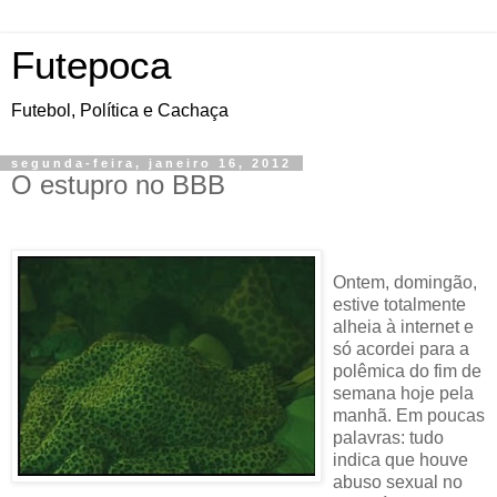
Futepoca
Futebol, Política e Cachaça
segunda-feira, janeiro 16, 2012
O estupro no BBB
Ontem
, domingão,
estive totalmente
alheia à internet e
só acordei para a
polêmica do fim de
semana hoje pela
manhã. Em poucas
palavras: tudo
indica que houve
abuso sexual no