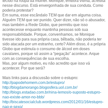
tecido na roupa da mulher. Monique, embora vítima, acredita
nesse discurso. Está envergonhada de sua conduta. Como
poderia protestar?
Em suma, esse escândalo TEM que dar em alguma coisa.
Alguém TEM que ser punido. Quer dizer, não só o abusador,
mas também a Rede Globo, que permitiu que isso
acontecesse enquanto mantinha pessoas sob sua
responsabilidade. Porque, convenhamos, se Monique
tivesse ido para sua própria casa, bêbada, não poderia ter
sido atacada por um estranho, certo? Além disso, é a própria
Globo que estimula o consumo de álcool em doses
cavalares, porque só assim a “pegação” acontece. Arque
com as consequências de sua escolha.
Mas, por algum motivo, eu não acredito que isso vá
acontecer. Por que será?
Mais links para a discussão sobre o estupro:
http://papodehomem.com.br/estupro/
http://blogdamorango.blogosfera.uol.com.br/
http://blogs.estadao.com.br/nina-lemos/o-suposto-estupro-
nao-existe-amor-no-bbb/
http://biscatesocialclub.wordpress.com/2012/01/16/estupro-
nao-e-sexo/