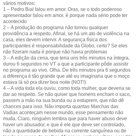
vários motivos:
1 – Pedro Bial falou em amor. Oras, se o todo poderoso
apresentador falou em amor, é porque nada sério pode ter
acontecido
2 – A produção do programa não tomou qualquer
providência a respeito. Afinal, se há um ato de violência na
casa, eles devem intervir. A segurança física dos
participantes é responsabilidade da Globo, certo? Se eles
não fizeram nada é porque não havia problemas
3 – A edição da cena, que teria uns três minutos na íntegra,
durou 6 segundos no VT a que a participante pôde assistir
no programa ao vivo. Olha. De três minutos pra 6 segundos
a diferença é tão grande que até eu imaginaria que o moço
estava lá só pra dizer boa noite (NOT!)
4 – A vida toda ela ouviu, como toda mulher, que deveria se
dar ao respeito. Se não quiser que homens encham o saco,
passem a mão na sua bunda ou a estuprem, que não dê
chances para isso. Não importa quantas Marchas das
Vadias aconteçam nesse mundo, esse pensamento não
muda. Claro, ninguém lembra que para haver abuso deve
haver um abusador, e que é ele que deve ser controlado,
não a quantidade de bebida na corrente sanguínea ou de