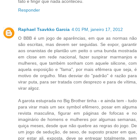
fato e fingir que nada aconteceu.
Responder
Raphael Tsavkko Garcia
4:01 PM, janeiro 17, 2012
O BBB é um jogo de aparências, em que as normas não
são escritas, mas devem ser seguidas. Se expor, garantir
aos onanistas de plantão um peito o uma bunda mostrada
em close em rede nacional, fazer suspirar marmanjos e
mulheres, que também sonham com aquele silicone, com
aquela exposição e "fama", por mais efêmera que seja, é
motivo de orgulho. Mas desviar do "padrão" é razão para
virar puta, para ser tratada com desprezo e para de vítima,
virar algoz.
A garota estuprada no Big Brother tinha - e ainda tem - tudo
para virar mais um sex symbol efêmero, posar em alguma
revista masculina, figurar em páginas de fofocas e no
imaginário de homens e mulheres por algumas semanas,
quiça meses, desde que não quebre as regras do jogo. De
um jogo de sedução, de sexo, de suposto prazer em que,
por estar ali, exposta, deve se entregar totalmente, sem