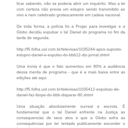
ficar sabendo, não se poderia abrir um inquérito. Mas a lei
com certeza não previa um estupro sendo transmitido ao
vivo e nem celebrado grotescamente em cadeia nacional.
De toda forma, a polícia foi a Projac para investigar e a
Globo decidiu expulsar o tal Daniel do programa no fim da
tarde de segunda.
http://f5.folha.uol.com.br/televisao/1035244-apos-suposto-
estupro-daniel-e-expulso-do-bbb12-diz-jornal.shtml
Uma ironia é que o fato aumentou em 80% a audiência
dessa merda de programa - que é a mais baixa entre as
edições até aqui.
http://f5.folha.uol.com.br/televisao/1035412-expulsao-de-
daniel-faz-ibope-do-bbb-disparar-80.shtml
Uma situação absolutamente surreal e escrota. É
fundamental que o tal Daniel enfrente na Justiça as
consequencias de seus atos e que a Globo sofra as
consequências por ter tentado publicamente esconder o