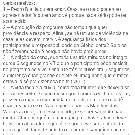
vários motivos:
1 – Pedro Bial falou em amor. Oras, se o todo poderoso
apresentador falou em amor, é porque nada sério pode ter
acontecido
2 – A produção do programa não tomou qualquer
providência a respeito. Afinal, se há um ato de violência na
casa, eles devem intervir. A segurança física dos
participantes é responsabilidade da Globo, certo? Se eles
não fizeram nada é porque não havia problemas
3 – A edição da cena, que teria uns três minutos na íntegra,
durou 6 segundos no VT a que a participante pôde assistir
no programa ao vivo. Olha. De três minutos pra 6 segundos
a diferença é tão grande que até eu imaginaria que o moço
estava lá só pra dizer boa noite (NOT!)
4 – A vida toda ela ouviu, como toda mulher, que deveria se
dar ao respeito. Se não quiser que homens encham o saco,
passem a mão na sua bunda ou a estuprem, que não dê
chances para isso. Não importa quantas Marchas das
Vadias aconteçam nesse mundo, esse pensamento não
muda. Claro, ninguém lembra que para haver abuso deve
haver um abusador, e que é ele que deve ser controlado,
não a quantidade de bebida na corrente sanguínea ou de