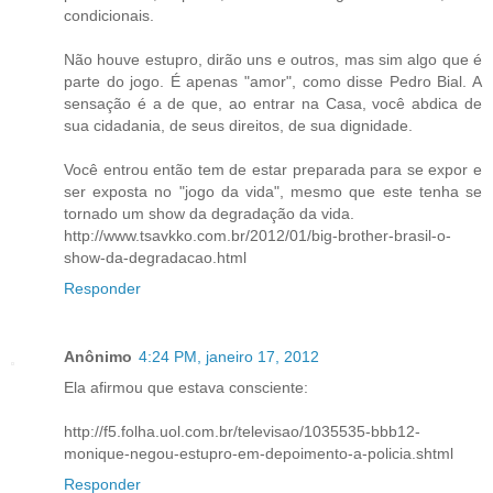
condicionais.
Não houve estupro, dirão uns e outros, mas sim algo que é
parte do jogo. É apenas "amor", como disse Pedro Bial. A
sensação é a de que, ao entrar na Casa, você abdica de
sua cidadania, de seus direitos, de sua dignidade.
Você entrou então tem de estar preparada para se expor e
ser exposta no "jogo da vida", mesmo que este tenha se
tornado um show da degradação da vida.
http://www.tsavkko.com.br/2012/01/big-brother-brasil-o-
show-da-degradacao.html
Responder
Anônimo
4:24 PM, janeiro 17, 2012
Ela afirmou que estava consciente:
http://f5.folha.uol.com.br/televisao/1035535-bbb12-
monique-negou-estupro-em-depoimento-a-policia.shtml
Responder