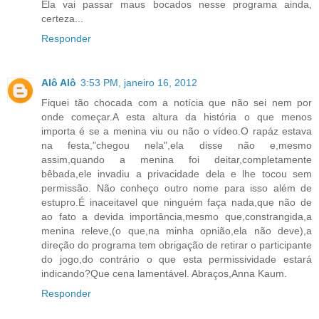
Ela vai passar maus bocados nesse programa ainda,
certeza...
Responder
Alô Alô
3:53 PM, janeiro 16, 2012
Fiquei tão chocada com a notícia que não sei nem por
onde começar.A esta altura da história o que menos
importa é se a menina viu ou não o vídeo.O rapáz estava
na festa,"chegou nela",ela disse não e,mesmo
assim,quando a menina foi deitar,completamente
bêbada,ele invadiu a privacidade dela e lhe tocou sem
permissão. Não conheço outro nome para isso além de
estupro.É inaceitavel que ninguém faça nada,que não de
ao fato a devida importância,mesmo que,constrangida,a
menina releve,(o que,na minha opnião,ela não deve),a
direção do programa tem obrigação de retirar o participante
do jogo,do contrário o que esta permissividade estará
indicando?Que cena lamentável. Abraços,Anna Kaum.
Responder