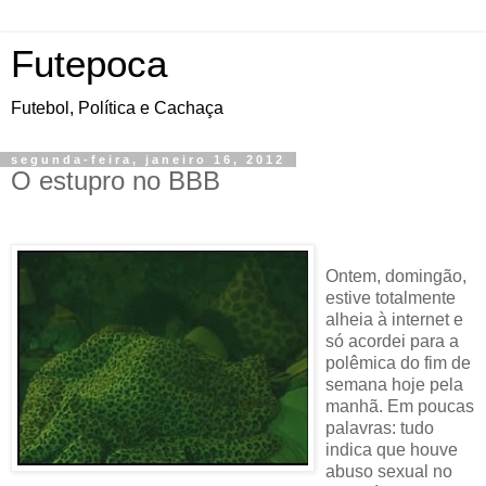
Futepoca
Futebol, Política e Cachaça
segunda-feira, janeiro 16, 2012
O estupro no BBB
Ontem
, domingão,
estive totalmente
alheia à internet e
só acordei para a
polêmica do fim de
semana hoje pela
manhã. Em poucas
palavras: tudo
indica que houve
abuso sexual no