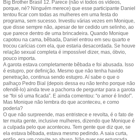
Big Brother Brasil 12. Parece (não vi todos os vídeos,
porque, né? Ninguém merece) que esse participante Daniel
tentou ficar com todas as mulheres em uma festa do
programa, sem sucesso. Investiu várias vezes em Monique,
que disse sempre não, apesar de ter cedido um selinho, ao
que parece dentro de uma brincadeira. Quando Monique
capotou na cama, bêbada, Daniel entrou em seu quarto e
trocou carícias com ela, que estaria desacordada. Se houve
relação sexual completa é impossível dizer, mas, óbvio,
pouco importa.
A garota estava completamente bêbada e foi abusada. Isso
é estupro, por definição. Mesmo que não tenha havido
penetração, continua sendo estupro. Aí sabe o que o
palhaço Pedro Bial (depois dessa eu não tenho porque não
ofendê-lo) ainda teve a pachorra de perguntar para a garota
se “foi só uma ficada”. E ainda comentou: “o amor é lindo!”.
Mas Monique não lembra do que aconteceu, e como
poderia?
O que não surpreende, mas entristece e revolta, é o fato de
ter muita gente, inclusive mulheres, dizendo que Monique é
a culpada pelo que aconteceu. Tem gente que diz que, se
ela estava bêbada, estava mesmo pedindo. A saia curta,
então, era um convite ao abuso. Não quer ser estuprada,