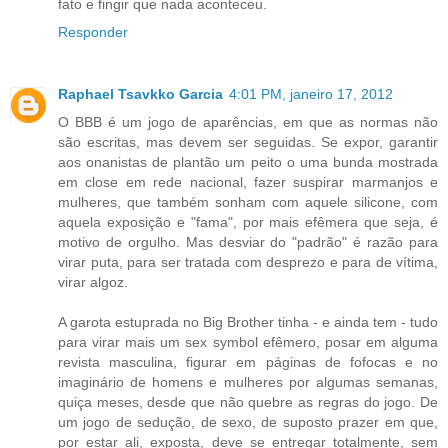
fato e fingir que nada aconteceu.
Responder
Raphael Tsavkko Garcia
4:01 PM, janeiro 17, 2012
O BBB é um jogo de aparências, em que as normas não
são escritas, mas devem ser seguidas. Se expor, garantir
aos onanistas de plantão um peito o uma bunda mostrada
em close em rede nacional, fazer suspirar marmanjos e
mulheres, que também sonham com aquele silicone, com
aquela exposição e "fama", por mais efêmera que seja, é
motivo de orgulho. Mas desviar do "padrão" é razão para
virar puta, para ser tratada com desprezo e para de vítima,
virar algoz.
A garota estuprada no Big Brother tinha - e ainda tem - tudo
para virar mais um sex symbol efêmero, posar em alguma
revista masculina, figurar em páginas de fofocas e no
imaginário de homens e mulheres por algumas semanas,
quiça meses, desde que não quebre as regras do jogo. De
um jogo de sedução, de sexo, de suposto prazer em que,
por estar ali, exposta, deve se entregar totalmente, sem