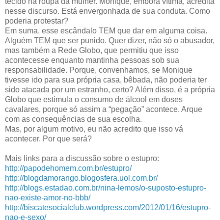
tecido na roupa da mulher. Monique, embora vítima, acredita
nesse discurso. Está envergonhada de sua conduta. Como
poderia protestar?
Em suma, esse escândalo TEM que dar em alguma coisa.
Alguém TEM que ser punido. Quer dizer, não só o abusador,
mas também a Rede Globo, que permitiu que isso
acontecesse enquanto mantinha pessoas sob sua
responsabilidade. Porque, convenhamos, se Monique
tivesse ido para sua própria casa, bêbada, não poderia ter
sido atacada por um estranho, certo? Além disso, é a própria
Globo que estimula o consumo de álcool em doses
cavalares, porque só assim a “pegação” acontece. Arque
com as consequências de sua escolha.
Mas, por algum motivo, eu não acredito que isso vá
acontecer. Por que será?
Mais links para a discussão sobre o estupro:
http://papodehomem.com.br/estupro/
http://blogdamorango.blogosfera.uol.com.br/
http://blogs.estadao.com.br/nina-lemos/o-suposto-estupro-
nao-existe-amor-no-bbb/
http://biscatesocialclub.wordpress.com/2012/01/16/estupro-
nao-e-sexo/