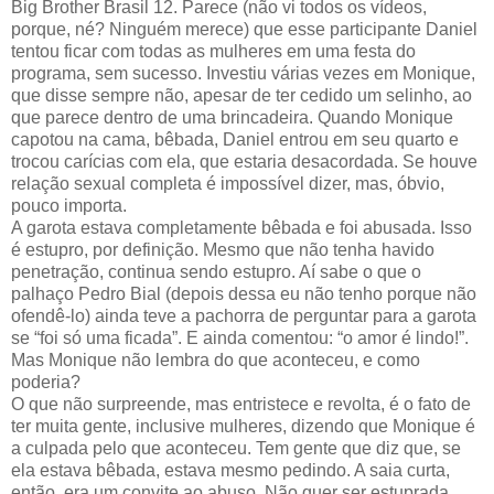
Big Brother Brasil 12. Parece (não vi todos os vídeos,
porque, né? Ninguém merece) que esse participante Daniel
tentou ficar com todas as mulheres em uma festa do
programa, sem sucesso. Investiu várias vezes em Monique,
que disse sempre não, apesar de ter cedido um selinho, ao
que parece dentro de uma brincadeira. Quando Monique
capotou na cama, bêbada, Daniel entrou em seu quarto e
trocou carícias com ela, que estaria desacordada. Se houve
relação sexual completa é impossível dizer, mas, óbvio,
pouco importa.
A garota estava completamente bêbada e foi abusada. Isso
é estupro, por definição. Mesmo que não tenha havido
penetração, continua sendo estupro. Aí sabe o que o
palhaço Pedro Bial (depois dessa eu não tenho porque não
ofendê-lo) ainda teve a pachorra de perguntar para a garota
se “foi só uma ficada”. E ainda comentou: “o amor é lindo!”.
Mas Monique não lembra do que aconteceu, e como
poderia?
O que não surpreende, mas entristece e revolta, é o fato de
ter muita gente, inclusive mulheres, dizendo que Monique é
a culpada pelo que aconteceu. Tem gente que diz que, se
ela estava bêbada, estava mesmo pedindo. A saia curta,
então, era um convite ao abuso. Não quer ser estuprada,