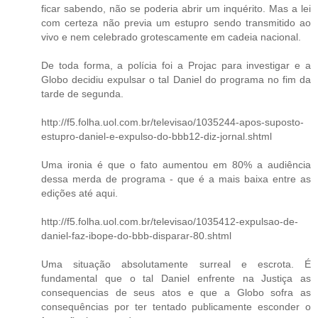
ficar sabendo, não se poderia abrir um inquérito. Mas a lei
com certeza não previa um estupro sendo transmitido ao
vivo e nem celebrado grotescamente em cadeia nacional.
De toda forma, a polícia foi a Projac para investigar e a
Globo decidiu expulsar o tal Daniel do programa no fim da
tarde de segunda.
http://f5.folha.uol.com.br/televisao/1035244-apos-suposto-
estupro-daniel-e-expulso-do-bbb12-diz-jornal.shtml
Uma ironia é que o fato aumentou em 80% a audiência
dessa merda de programa - que é a mais baixa entre as
edições até aqui.
http://f5.folha.uol.com.br/televisao/1035412-expulsao-de-
daniel-faz-ibope-do-bbb-disparar-80.shtml
Uma situação absolutamente surreal e escrota. É
fundamental que o tal Daniel enfrente na Justiça as
consequencias de seus atos e que a Globo sofra as
consequências por ter tentado publicamente esconder o