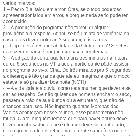
vários motivos:
1 – Pedro Bial falou em amor. Oras, se o todo poderoso
apresentador falou em amor, é porque nada sério pode ter
acontecido
2 – A produção do programa não tomou qualquer
providência a respeito. Afinal, se há um ato de violência na
casa, eles devem intervir. A segurança física dos
participantes é responsabilidade da Globo, certo? Se eles
não fizeram nada é porque não havia problemas
3 – A edição da cena, que teria uns três minutos na íntegra,
durou 6 segundos no VT a que a participante pôde assistir
no programa ao vivo. Olha. De três minutos pra 6 segundos
a diferença é tão grande que até eu imaginaria que o moço
estava lá só pra dizer boa noite (NOT!)
4 – A vida toda ela ouviu, como toda mulher, que deveria se
dar ao respeito. Se não quiser que homens encham o saco,
passem a mão na sua bunda ou a estuprem, que não dê
chances para isso. Não importa quantas Marchas das
Vadias aconteçam nesse mundo, esse pensamento não
muda. Claro, ninguém lembra que para haver abuso deve
haver um abusador, e que é ele que deve ser controlado,
não a quantidade de bebida na corrente sanguínea ou de