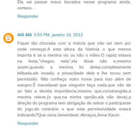
Ela vai passar maus bocados nesse programa ainda,
certeza...
Responder
Alô Alô
3:53 PM, janeiro 16, 2012
Fiquei tão chocada com a notícia que não sei nem por
onde começar.A esta altura da história o que menos
importa é se a menina viu ou não o vídeo.O rapáz estava
na festa,"chegou nela",ela disse não e,mesmo
assim,quando a menina foi deitar,completamente
bêbada,ele invadiu a privacidade dela e lhe tocou sem
permissão. Não conheço outro nome para isso além de
estupro.É inaceitavel que ninguém faça nada,que não de
ao fato a devida importância,mesmo que,constrangida,a
menina releve,(o que,na minha opnião,ela não deve),a
direção do programa tem obrigação de retirar o participante
do jogo,do contrário o que esta permissividade estará
indicando?Que cena lamentável. Abraços,Anna Kaum.
Responder