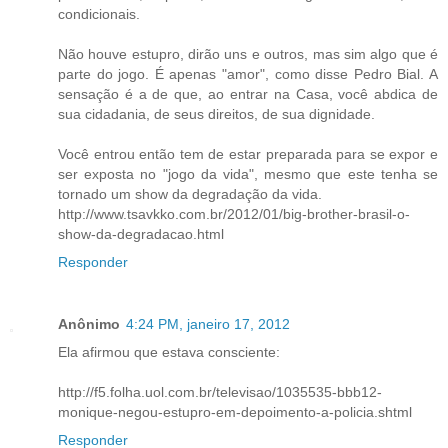
condicionais.
Não houve estupro, dirão uns e outros, mas sim algo que é
parte do jogo. É apenas "amor", como disse Pedro Bial. A
sensação é a de que, ao entrar na Casa, você abdica de
sua cidadania, de seus direitos, de sua dignidade.
Você entrou então tem de estar preparada para se expor e
ser exposta no "jogo da vida", mesmo que este tenha se
tornado um show da degradação da vida.
http://www.tsavkko.com.br/2012/01/big-brother-brasil-o-
show-da-degradacao.html
Responder
Anônimo
4:24 PM, janeiro 17, 2012
Ela afirmou que estava consciente:
http://f5.folha.uol.com.br/televisao/1035535-bbb12-
monique-negou-estupro-em-depoimento-a-policia.shtml
Responder