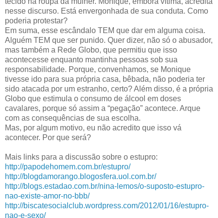
tecido na roupa da mulher. Monique, embora vítima, acredita
nesse discurso. Está envergonhada de sua conduta. Como
poderia protestar?
Em suma, esse escândalo TEM que dar em alguma coisa.
Alguém TEM que ser punido. Quer dizer, não só o abusador,
mas também a Rede Globo, que permitiu que isso
acontecesse enquanto mantinha pessoas sob sua
responsabilidade. Porque, convenhamos, se Monique
tivesse ido para sua própria casa, bêbada, não poderia ter
sido atacada por um estranho, certo? Além disso, é a própria
Globo que estimula o consumo de álcool em doses
cavalares, porque só assim a “pegação” acontece. Arque
com as consequências de sua escolha.
Mas, por algum motivo, eu não acredito que isso vá
acontecer. Por que será?
Mais links para a discussão sobre o estupro:
http://papodehomem.com.br/estupro/
http://blogdamorango.blogosfera.uol.com.br/
http://blogs.estadao.com.br/nina-lemos/o-suposto-estupro-
nao-existe-amor-no-bbb/
http://biscatesocialclub.wordpress.com/2012/01/16/estupro-
nao-e-sexo/