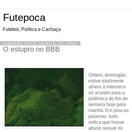
Futepoca
Futebol, Política e Cachaça
segunda-feira, janeiro 16, 2012
O estupro no BBB
Ontem
, domingão,
estive totalmente
alheia à internet e
só acordei para a
polêmica do fim de
semana hoje pela
manhã. Em poucas
palavras: tudo
indica que houve
abuso sexual no