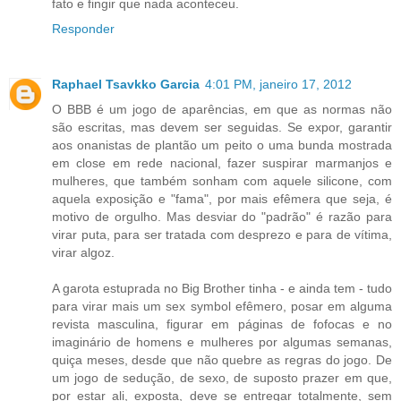
fato e fingir que nada aconteceu.
Responder
Raphael Tsavkko Garcia
4:01 PM, janeiro 17, 2012
O BBB é um jogo de aparências, em que as normas não
são escritas, mas devem ser seguidas. Se expor, garantir
aos onanistas de plantão um peito o uma bunda mostrada
em close em rede nacional, fazer suspirar marmanjos e
mulheres, que também sonham com aquele silicone, com
aquela exposição e "fama", por mais efêmera que seja, é
motivo de orgulho. Mas desviar do "padrão" é razão para
virar puta, para ser tratada com desprezo e para de vítima,
virar algoz.
A garota estuprada no Big Brother tinha - e ainda tem - tudo
para virar mais um sex symbol efêmero, posar em alguma
revista masculina, figurar em páginas de fofocas e no
imaginário de homens e mulheres por algumas semanas,
quiça meses, desde que não quebre as regras do jogo. De
um jogo de sedução, de sexo, de suposto prazer em que,
por estar ali, exposta, deve se entregar totalmente, sem