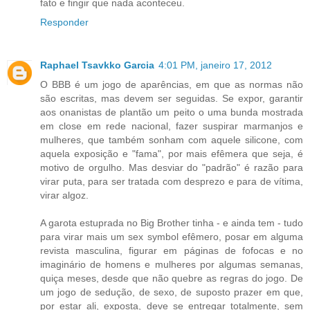
fato e fingir que nada aconteceu.
Responder
Raphael Tsavkko Garcia
4:01 PM, janeiro 17, 2012
O BBB é um jogo de aparências, em que as normas não
são escritas, mas devem ser seguidas. Se expor, garantir
aos onanistas de plantão um peito o uma bunda mostrada
em close em rede nacional, fazer suspirar marmanjos e
mulheres, que também sonham com aquele silicone, com
aquela exposição e "fama", por mais efêmera que seja, é
motivo de orgulho. Mas desviar do "padrão" é razão para
virar puta, para ser tratada com desprezo e para de vítima,
virar algoz.
A garota estuprada no Big Brother tinha - e ainda tem - tudo
para virar mais um sex symbol efêmero, posar em alguma
revista masculina, figurar em páginas de fofocas e no
imaginário de homens e mulheres por algumas semanas,
quiça meses, desde que não quebre as regras do jogo. De
um jogo de sedução, de sexo, de suposto prazer em que,
por estar ali, exposta, deve se entregar totalmente, sem