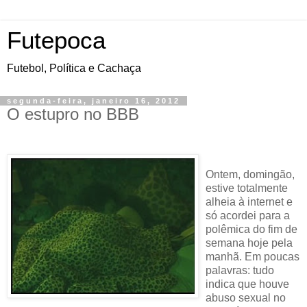
Futepoca
Futebol, Política e Cachaça
segunda-feira, janeiro 16, 2012
O estupro no BBB
Ontem
, domingão,
estive totalmente
alheia à internet e
só acordei para a
polêmica do fim de
semana hoje pela
manhã. Em poucas
palavras: tudo
indica que houve
abuso sexual no