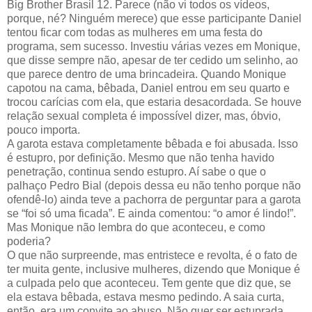
Big Brother Brasil 12. Parece (não vi todos os vídeos,
porque, né? Ninguém merece) que esse participante Daniel
tentou ficar com todas as mulheres em uma festa do
programa, sem sucesso. Investiu várias vezes em Monique,
que disse sempre não, apesar de ter cedido um selinho, ao
que parece dentro de uma brincadeira. Quando Monique
capotou na cama, bêbada, Daniel entrou em seu quarto e
trocou carícias com ela, que estaria desacordada. Se houve
relação sexual completa é impossível dizer, mas, óbvio,
pouco importa.
A garota estava completamente bêbada e foi abusada. Isso
é estupro, por definição. Mesmo que não tenha havido
penetração, continua sendo estupro. Aí sabe o que o
palhaço Pedro Bial (depois dessa eu não tenho porque não
ofendê-lo) ainda teve a pachorra de perguntar para a garota
se “foi só uma ficada”. E ainda comentou: “o amor é lindo!”.
Mas Monique não lembra do que aconteceu, e como
poderia?
O que não surpreende, mas entristece e revolta, é o fato de
ter muita gente, inclusive mulheres, dizendo que Monique é
a culpada pelo que aconteceu. Tem gente que diz que, se
ela estava bêbada, estava mesmo pedindo. A saia curta,
então, era um convite ao abuso. Não quer ser estuprada,