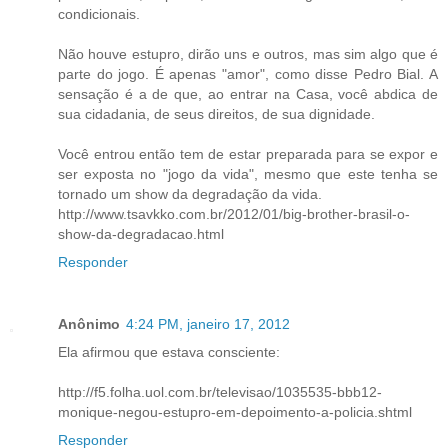
condicionais.
Não houve estupro, dirão uns e outros, mas sim algo que é
parte do jogo. É apenas "amor", como disse Pedro Bial. A
sensação é a de que, ao entrar na Casa, você abdica de
sua cidadania, de seus direitos, de sua dignidade.
Você entrou então tem de estar preparada para se expor e
ser exposta no "jogo da vida", mesmo que este tenha se
tornado um show da degradação da vida.
http://www.tsavkko.com.br/2012/01/big-brother-brasil-o-
show-da-degradacao.html
Responder
Anônimo
4:24 PM, janeiro 17, 2012
Ela afirmou que estava consciente:
http://f5.folha.uol.com.br/televisao/1035535-bbb12-
monique-negou-estupro-em-depoimento-a-policia.shtml
Responder