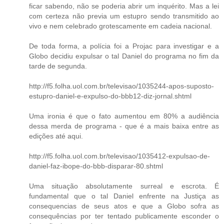
ficar sabendo, não se poderia abrir um inquérito. Mas a lei
com certeza não previa um estupro sendo transmitido ao
vivo e nem celebrado grotescamente em cadeia nacional.
De toda forma, a polícia foi a Projac para investigar e a
Globo decidiu expulsar o tal Daniel do programa no fim da
tarde de segunda.
http://f5.folha.uol.com.br/televisao/1035244-apos-suposto-
estupro-daniel-e-expulso-do-bbb12-diz-jornal.shtml
Uma ironia é que o fato aumentou em 80% a audiência
dessa merda de programa - que é a mais baixa entre as
edições até aqui.
http://f5.folha.uol.com.br/televisao/1035412-expulsao-de-
daniel-faz-ibope-do-bbb-disparar-80.shtml
Uma situação absolutamente surreal e escrota. É
fundamental que o tal Daniel enfrente na Justiça as
consequencias de seus atos e que a Globo sofra as
consequências por ter tentado publicamente esconder o