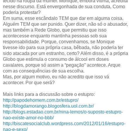
tecido na roupa da mulher. Monique, embora vítima, acredita
nesse discurso. Está envergonhada de sua conduta. Como
poderia protestar?
Em suma, esse escândalo TEM que dar em alguma coisa.
Alguém TEM que ser punido. Quer dizer, não só o abusador,
mas também a Rede Globo, que permitiu que isso
acontecesse enquanto mantinha pessoas sob sua
responsabilidade. Porque, convenhamos, se Monique
tivesse ido para sua própria casa, bêbada, não poderia ter
sido atacada por um estranho, certo? Além disso, é a própria
Globo que estimula o consumo de álcool em doses
cavalares, porque só assim a “pegação” acontece. Arque
com as consequências de sua escolha.
Mas, por algum motivo, eu não acredito que isso vá
acontecer. Por que será?
Mais links para a discussão sobre o estupro:
http://papodehomem.com.br/estupro/
http://blogdamorango.blogosfera.uol.com.br/
http://blogs.estadao.com.br/nina-lemos/o-suposto-estupro-
nao-existe-amor-no-bbb/
http://biscatesocialclub.wordpress.com/2012/01/16/estupro-
nao-e-sexo/