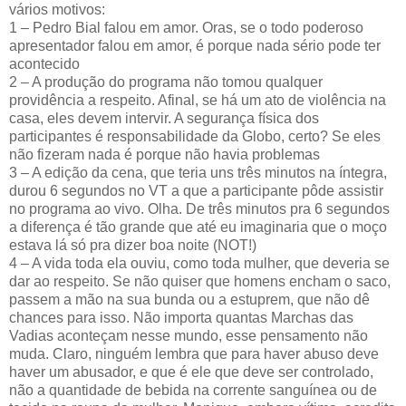
vários motivos:
1 – Pedro Bial falou em amor. Oras, se o todo poderoso
apresentador falou em amor, é porque nada sério pode ter
acontecido
2 – A produção do programa não tomou qualquer
providência a respeito. Afinal, se há um ato de violência na
casa, eles devem intervir. A segurança física dos
participantes é responsabilidade da Globo, certo? Se eles
não fizeram nada é porque não havia problemas
3 – A edição da cena, que teria uns três minutos na íntegra,
durou 6 segundos no VT a que a participante pôde assistir
no programa ao vivo. Olha. De três minutos pra 6 segundos
a diferença é tão grande que até eu imaginaria que o moço
estava lá só pra dizer boa noite (NOT!)
4 – A vida toda ela ouviu, como toda mulher, que deveria se
dar ao respeito. Se não quiser que homens encham o saco,
passem a mão na sua bunda ou a estuprem, que não dê
chances para isso. Não importa quantas Marchas das
Vadias aconteçam nesse mundo, esse pensamento não
muda. Claro, ninguém lembra que para haver abuso deve
haver um abusador, e que é ele que deve ser controlado,
não a quantidade de bebida na corrente sanguínea ou de