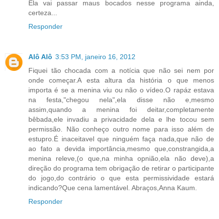
Ela vai passar maus bocados nesse programa ainda,
certeza...
Responder
Alô Alô
3:53 PM, janeiro 16, 2012
Fiquei tão chocada com a notícia que não sei nem por
onde começar.A esta altura da história o que menos
importa é se a menina viu ou não o vídeo.O rapáz estava
na festa,"chegou nela",ela disse não e,mesmo
assim,quando a menina foi deitar,completamente
bêbada,ele invadiu a privacidade dela e lhe tocou sem
permissão. Não conheço outro nome para isso além de
estupro.É inaceitavel que ninguém faça nada,que não de
ao fato a devida importância,mesmo que,constrangida,a
menina releve,(o que,na minha opnião,ela não deve),a
direção do programa tem obrigação de retirar o participante
do jogo,do contrário o que esta permissividade estará
indicando?Que cena lamentável. Abraços,Anna Kaum.
Responder