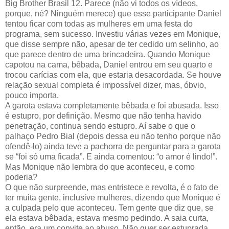
Big Brother Brasil 12. Parece (não vi todos os vídeos,
porque, né? Ninguém merece) que esse participante Daniel
tentou ficar com todas as mulheres em uma festa do
programa, sem sucesso. Investiu várias vezes em Monique,
que disse sempre não, apesar de ter cedido um selinho, ao
que parece dentro de uma brincadeira. Quando Monique
capotou na cama, bêbada, Daniel entrou em seu quarto e
trocou carícias com ela, que estaria desacordada. Se houve
relação sexual completa é impossível dizer, mas, óbvio,
pouco importa.
A garota estava completamente bêbada e foi abusada. Isso
é estupro, por definição. Mesmo que não tenha havido
penetração, continua sendo estupro. Aí sabe o que o
palhaço Pedro Bial (depois dessa eu não tenho porque não
ofendê-lo) ainda teve a pachorra de perguntar para a garota
se “foi só uma ficada”. E ainda comentou: “o amor é lindo!”.
Mas Monique não lembra do que aconteceu, e como
poderia?
O que não surpreende, mas entristece e revolta, é o fato de
ter muita gente, inclusive mulheres, dizendo que Monique é
a culpada pelo que aconteceu. Tem gente que diz que, se
ela estava bêbada, estava mesmo pedindo. A saia curta,
então, era um convite ao abuso. Não quer ser estuprada,