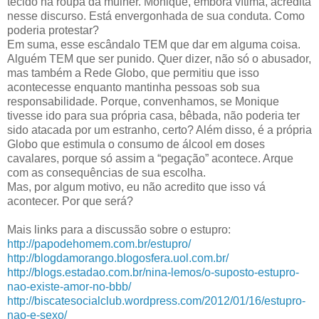
tecido na roupa da mulher. Monique, embora vítima, acredita
nesse discurso. Está envergonhada de sua conduta. Como
poderia protestar?
Em suma, esse escândalo TEM que dar em alguma coisa.
Alguém TEM que ser punido. Quer dizer, não só o abusador,
mas também a Rede Globo, que permitiu que isso
acontecesse enquanto mantinha pessoas sob sua
responsabilidade. Porque, convenhamos, se Monique
tivesse ido para sua própria casa, bêbada, não poderia ter
sido atacada por um estranho, certo? Além disso, é a própria
Globo que estimula o consumo de álcool em doses
cavalares, porque só assim a “pegação” acontece. Arque
com as consequências de sua escolha.
Mas, por algum motivo, eu não acredito que isso vá
acontecer. Por que será?
Mais links para a discussão sobre o estupro:
http://papodehomem.com.br/estupro/
http://blogdamorango.blogosfera.uol.com.br/
http://blogs.estadao.com.br/nina-lemos/o-suposto-estupro-
nao-existe-amor-no-bbb/
http://biscatesocialclub.wordpress.com/2012/01/16/estupro-
nao-e-sexo/