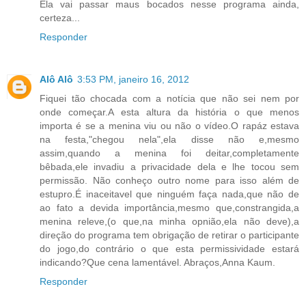
Ela vai passar maus bocados nesse programa ainda,
certeza...
Responder
Alô Alô
3:53 PM, janeiro 16, 2012
Fiquei tão chocada com a notícia que não sei nem por
onde começar.A esta altura da história o que menos
importa é se a menina viu ou não o vídeo.O rapáz estava
na festa,"chegou nela",ela disse não e,mesmo
assim,quando a menina foi deitar,completamente
bêbada,ele invadiu a privacidade dela e lhe tocou sem
permissão. Não conheço outro nome para isso além de
estupro.É inaceitavel que ninguém faça nada,que não de
ao fato a devida importância,mesmo que,constrangida,a
menina releve,(o que,na minha opnião,ela não deve),a
direção do programa tem obrigação de retirar o participante
do jogo,do contrário o que esta permissividade estará
indicando?Que cena lamentável. Abraços,Anna Kaum.
Responder