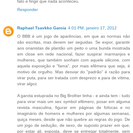
fato e fingir que nada aconteceu.
Responder
Raphael Tsavkko Garcia
4:01 PM, janeiro 17, 2012
O BBB é um jogo de aparências, em que as normas não
são escritas, mas devem ser seguidas. Se expor, garantir
aos onanistas de plantão um peito o uma bunda mostrada
em close em rede nacional, fazer suspirar marmanjos e
mulheres, que também sonham com aquele silicone, com
aquela exposição e "fama", por mais efêmera que seja, é
motivo de orgulho. Mas desviar do "padrão" é razão para
virar puta, para ser tratada com desprezo e para de vítima,
virar algoz.
A garota estuprada no Big Brother tinha - e ainda tem - tudo
para virar mais um sex symbol efêmero, posar em alguma
revista masculina, figurar em páginas de fofocas e no
imaginário de homens e mulheres por algumas semanas,
quiça meses, desde que não quebre as regras do jogo. De
um jogo de sedução, de sexo, de suposto prazer em que,
por estar ali, exposta, deve se entregar totalmente, sem