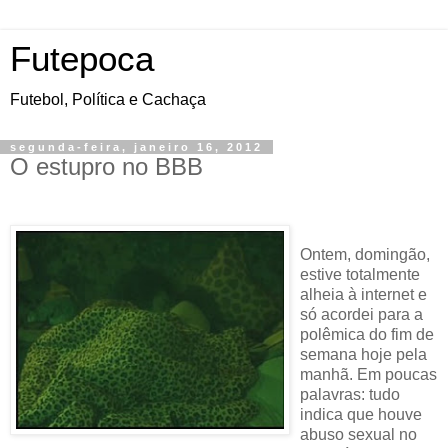
Futepoca
Futebol, Política e Cachaça
segunda-feira, janeiro 16, 2012
O estupro no BBB
Ontem
, domingão,
estive totalmente
alheia à internet e
só acordei para a
polêmica do fim de
semana hoje pela
manhã. Em poucas
palavras: tudo
indica que houve
abuso sexual no