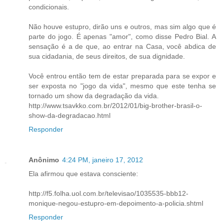
condicionais.
Não houve estupro, dirão uns e outros, mas sim algo que é
parte do jogo. É apenas "amor", como disse Pedro Bial. A
sensação é a de que, ao entrar na Casa, você abdica de
sua cidadania, de seus direitos, de sua dignidade.
Você entrou então tem de estar preparada para se expor e
ser exposta no "jogo da vida", mesmo que este tenha se
tornado um show da degradação da vida.
http://www.tsavkko.com.br/2012/01/big-brother-brasil-o-
show-da-degradacao.html
Responder
Anônimo
4:24 PM, janeiro 17, 2012
Ela afirmou que estava consciente:
http://f5.folha.uol.com.br/televisao/1035535-bbb12-
monique-negou-estupro-em-depoimento-a-policia.shtml
Responder