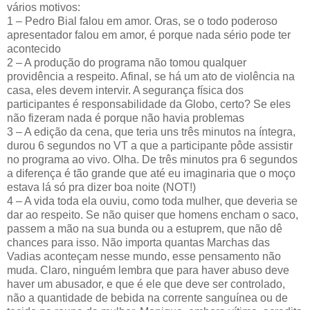
vários motivos:
1 – Pedro Bial falou em amor. Oras, se o todo poderoso
apresentador falou em amor, é porque nada sério pode ter
acontecido
2 – A produção do programa não tomou qualquer
providência a respeito. Afinal, se há um ato de violência na
casa, eles devem intervir. A segurança física dos
participantes é responsabilidade da Globo, certo? Se eles
não fizeram nada é porque não havia problemas
3 – A edição da cena, que teria uns três minutos na íntegra,
durou 6 segundos no VT a que a participante pôde assistir
no programa ao vivo. Olha. De três minutos pra 6 segundos
a diferença é tão grande que até eu imaginaria que o moço
estava lá só pra dizer boa noite (NOT!)
4 – A vida toda ela ouviu, como toda mulher, que deveria se
dar ao respeito. Se não quiser que homens encham o saco,
passem a mão na sua bunda ou a estuprem, que não dê
chances para isso. Não importa quantas Marchas das
Vadias aconteçam nesse mundo, esse pensamento não
muda. Claro, ninguém lembra que para haver abuso deve
haver um abusador, e que é ele que deve ser controlado,
não a quantidade de bebida na corrente sanguínea ou de