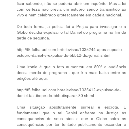
ficar sabendo, não se poderia abrir um inquérito. Mas a lei
com certeza não previa um estupro sendo transmitido ao
vivo e nem celebrado grotescamente em cadeia nacional.
De toda forma, a polícia foi a Projac para investigar e a
Globo decidiu expulsar o tal Daniel do programa no fim da
tarde de segunda.
http://f5.folha.uol.com.br/televisao/1035244-apos-suposto-
estupro-daniel-e-expulso-do-bbb12-diz-jornal.shtml
Uma ironia é que o fato aumentou em 80% a audiência
dessa merda de programa - que é a mais baixa entre as
edições até aqui.
http://f5.folha.uol.com.br/televisao/1035412-expulsao-de-
daniel-faz-ibope-do-bbb-disparar-80.shtml
Uma situação absolutamente surreal e escrota. É
fundamental que o tal Daniel enfrente na Justiça as
consequencias de seus atos e que a Globo sofra as
consequências por ter tentado publicamente esconder o