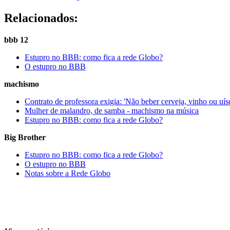
Relacionados:
bbb 12
Estupro no BBB: como fica a rede Globo?
O estupro no BBB
machismo
Contrato de professora exigia: 'Não beber cerveja, vinho ou uís
Mulher de malandro, de samba - machismo na música
Estupro no BBB: como fica a rede Globo?
Big Brother
Estupro no BBB: como fica a rede Globo?
O estupro no BBB
Notas sobre a Rede Globo