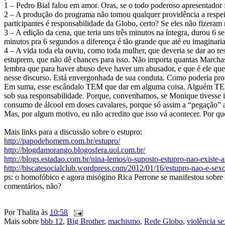
1 – Pedro Bial falou em amor. Oras, se o todo poderoso apresentador 
2 – A produção do programa não tomou qualquer providência a respeito.
participantes é responsabilidade da Globo, certo? Se eles não fizera
3 – A edição da cena, que teria uns três minutos na íntegra, durou 6 
minutos pra 6 segundos a diferença é tão grande que até eu imaginari
4 – A vida toda ela ouviu, como toda mulher, que deveria se dar ao 
estuprem, que não dê chances para isso. Não importa quantas March
lembra que para haver abuso deve haver um abusador, e que é ele que
nesse discurso. Está envergonhada de sua conduta. Como poderia prot
Em suma, esse escândalo TEM que dar em alguma coisa. Alguém TEM q
sob sua responsabilidade. Porque, convenhamos, se Monique tivesse id
consumo de álcool em doses cavalares, porque só assim a “pegação” 
Mas, por algum motivo, eu não acredito que isso vá acontecer. Por qu
Mais links para a discussão sobre o estupro:
http://papodehomem.com.br/estupro/
http://blogdamorango.blogosfera.uol.com.br/
http://blogs.estadao.com.br/nina-lemos/o-suposto-estupro-nao-existe
http://biscatesocialclub.wordpress.com/2012/01/16/estupro-nao-e-sexo
ps: o homofóbico e agora misógino Rica Perrone se manifestou sobre 
comentários, não?
Por
Thalita
às
10:58
Mais sobre
bbb 12
,
Big Brother
,
machismo
,
Rede Globo
,
violência se