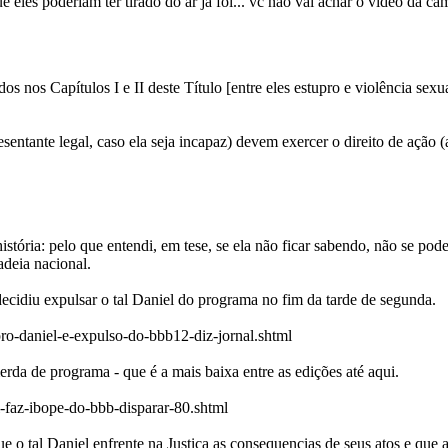
 eles poderiam ter tirado do ar já foi... vc não vai achar o vídeo da c
os nos Capítulos I e II deste Título [entre eles estupro e violência se
resentante legal, caso ela seja incapaz) devem exercer o direito de açã
stória: pelo que entendi, em tese, se ela não ficar sabendo, não se pod
deia nacional.
 decidiu expulsar o tal Daniel do programa no fim da tarde de segunda.
pro-daniel-e-expulso-do-bbb12-diz-jornal.shtml
da de programa - que é a mais baixa entre as edições até aqui.
l-faz-ibope-do-bbb-disparar-80.shtml
e o tal Daniel enfrente na Justiça as consequencias de seus atos e que