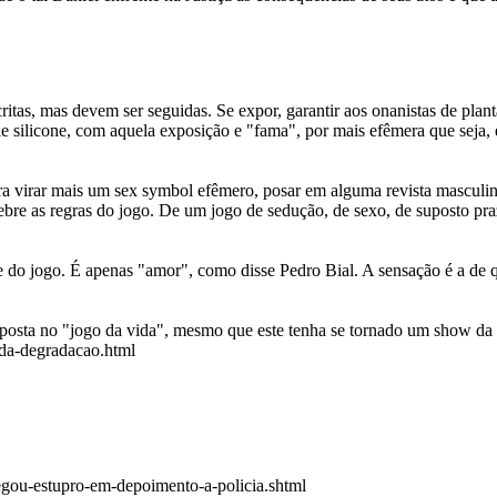
tas, mas devem ser seguidas. Se expor, garantir aos onanistas de plan
ilicone, com aquela exposição e "fama", por mais efêmera que seja, é
ara virar mais um sex symbol efêmero, posar em alguma revista masculi
e as regras do jogo. De um jogo de sedução, de sexo, de suposto prazer
 do jogo. É apenas "amor", como disse Pedro Bial. A sensação é a de qu
exposta no "jogo da vida", mesmo que este tenha se tornado um show da
-da-degradacao.html
egou-estupro-em-depoimento-a-policia.shtml