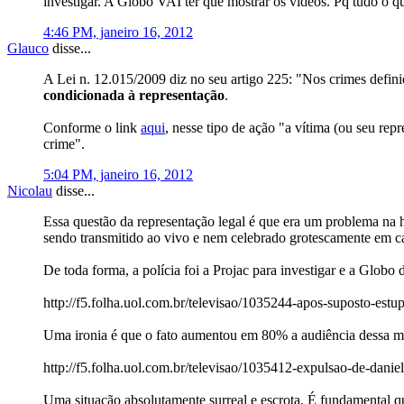
investigar. A Globo VAI ter que mostrar os vídeos. Pq tudo o que
4:46 PM, janeiro 16, 2012
Glauco
disse...
A Lei n. 12.015/2009 diz no seu artigo 225: "Nos crimes definid
condicionada à representação
.
Conforme o link
aqui
, nesse tipo de ação "a vítima (ou seu rep
crime".
5:04 PM, janeiro 16, 2012
Nicolau
disse...
Essa questão da representação legal é que era um problema na hi
sendo transmitido ao vivo e nem celebrado grotescamente em ca
De toda forma, a polícia foi a Projac para investigar e a Globo
http://f5.folha.uol.com.br/televisao/1035244-apos-suposto-estu
Uma ironia é que o fato aumentou em 80% a audiência dessa mer
http://f5.folha.uol.com.br/televisao/1035412-expulsao-de-danie
Uma situação absolutamente surreal e escrota. É fundamental qu