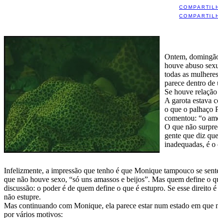
COMPARTIL
COMPARTIL
Ontem
, domingão
houve abuso sexua
todas as mulhere
parece dentro de
Se houve relação 
A garota estava 
o que o palhaço P
comentou: “o amo
O que não surpree
gente que diz que
inadequadas, é o
Infelizmente, a impressão que tenho é que Monique tampouco se sente 
que não houve sexo, “só uns amassos e beijos”. Mas quem define o qu
discussão: o poder é de quem define o que é estupro. Se esse direito é
não estupre.
Mas continuando com Monique, ela parece estar num estado em que n
por vários motivos: