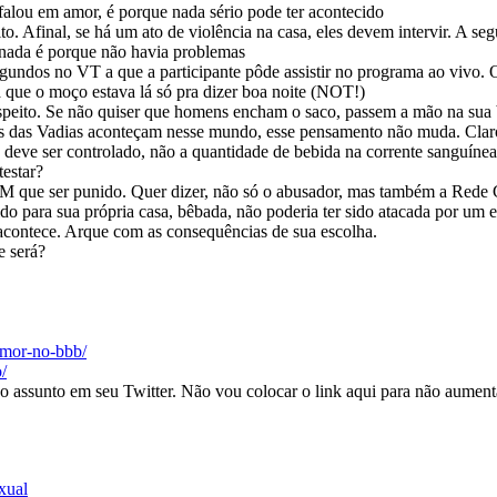
falou em amor, é porque nada sério pode ter acontecido
 Afinal, se há um ato de violência na casa, eles devem intervir. A seg
m nada é porque não havia problemas
segundos no VT a que a participante pôde assistir no programa ao vivo. 
a que o moço estava lá só pra dizer boa noite (NOT!)
respeito. Se não quiser que homens encham o saco, passem a mão na sua
as das Vadias aconteçam nesse mundo, esse pensamento não muda. Cla
 deve ser controlado, não a quantidade de bebida na corrente sanguínea
estar?
ue ser punido. Quer dizer, não só o abusador, mas também a Rede Gl
o para sua própria casa, bêbada, não poderia ter sido atacada por um e
acontece. Arque com as consequências de sua escolha.
e será?
-amor-no-bbb/
/
o assunto em seu Twitter. Não vou colocar o link aqui para não aumenta
xual