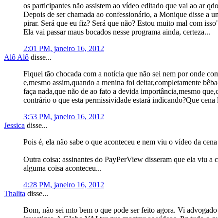
os participantes não assistem ao vídeo editado que vai ao ar qd
Depois de ser chamada ao confessionário, a Monique disse a um
pirar. Será que eu fiz? Será que não? Estou muito mal com isso
Ela vai passar maus bocados nesse programa ainda, certeza...
2:01 PM, janeiro 16, 2012
Alô Alô
disse...
Fiquei tão chocada com a notícia que não sei nem por onde come
e,mesmo assim,quando a menina foi deitar,completamente bêbad
faça nada,que não de ao fato a devida importância,mesmo que,c
contrário o que esta permissividade estará indicando?Que cen
3:53 PM, janeiro 16, 2012
Jessica
disse...
Pois é, ela não sabe o que aconteceu e nem viu o vídeo da cena
Outra coisa: assinantes do PayPerView disseram que ela viu a c
alguma coisa aconteceu...
4:28 PM, janeiro 16, 2012
Thalita
disse...
Bom, não sei mto bem o que pode ser feito agora. Vi advogado fa