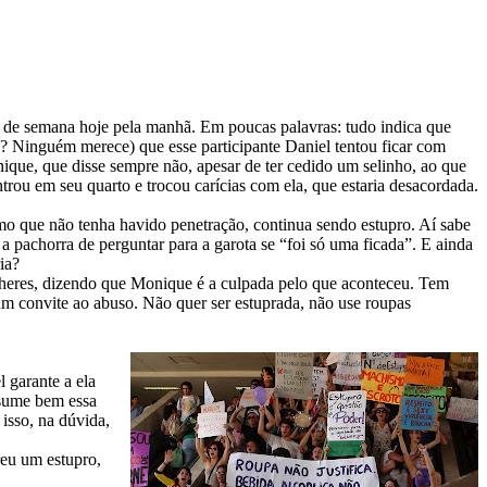
fim de semana hoje pela manhã. Em poucas palavras: tudo indica que
é? Ninguém merece) que esse participante Daniel tentou ficar com
ique, que disse sempre não, apesar de ter cedido um selinho, ao que
ou em seu quarto e trocou carícias com ela, que estaria desacordada.
mo que não tenha havido penetração, continua sendo estupro. Aí sabe
a pachorra de perguntar para a garota se “foi só uma ficada”. E ainda
ia?
mulheres, dizendo que Monique é a culpada pelo que aconteceu. Tem
 um convite ao abuso. Não quer ser estuprada, não use roupas
 garante a ela
sume bem essa
 isso, na dúvida,
eu um estupro,