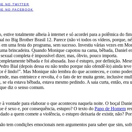
HE NO TWITTER
HE NO FACEBOOK
, estive totalmente alheia à internet e só acordei para a polêmica do 
l no Big Brother Brasil 12. Parece (não vi todos os vídeos, porque, n
s em uma festa do programa, sem sucesso. Investiu várias vezes em Mon
 uma brincadeira. Quando Monique capotou na cama, bêbada, Daniel entr
sexual completa é impossível dizer, mas, óbvio, pouco importa.
completamente bêbada e foi abusada. Isso é estupro, por definição. Mes
edro Bial (depois dessa eu não tenho porque não ofendê-lo) ainda teve 
r é lindo!”. Mas Monique não lembra do que aconteceu, e como poder
nde, mas entristece e revolta, é o fato de ter muita gente, inclusive 
, se ela estava bêbada, estava mesmo pedindo. A saia curta, então, era
 que diz o senso comum.
à vontade para elaborar o que aconteceu naquela noite. O boçal Daniel
e é sexo e, por consequência, estupro? O texto do
Papo de Homem
re
 dado a quem comete a violência, o estupro deixaria de existir, não? Por
ão tem condições emocionais nem argumentos para saber que sim, sofr