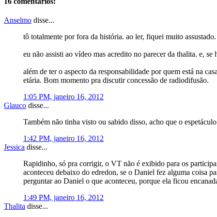
16 comentários:
Anselmo
disse...
tô totalmente por fora da história. ao ler, fiquei muito assustado.
eu não assisti ao vídeo mas acredito no parecer da thalita. e, 
além de ter o aspecto da responsabilidade por quem está na casa
etária. Bom momento pra discutir concessão de radiodifusão.
1:05 PM, janeiro 16, 2012
Glauco
disse...
Também não tinha visto ou sabido disso, acho que o espetáculo 
1:42 PM, janeiro 16, 2012
Jessica
disse...
Rapidinho, só pra corrigir, o VT não é exibido para os particip
aconteceu debaixo do edredon, se o Daniel fez alguma coisa par
perguntar ao Daniel o que aconteceu, porque ela ficou encanad
1:49 PM, janeiro 16, 2012
Thalita
disse...