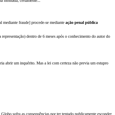
ama molhada, certamente...
xual mediante fraude] procede-se mediante
ação penal pública
o (a representação) dentro de 6 meses após o conhecimento do autor do
eria abrir um inquérito. Mas a lei com certeza não previa um estupro
 a Globo sofra as consequências por ter tentado publicamente esconder