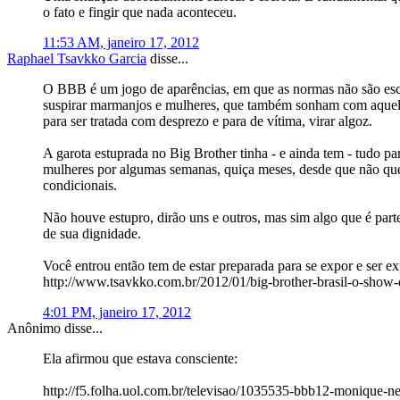
o fato e fingir que nada aconteceu.
11:53 AM, janeiro 17, 2012
Raphael Tsavkko Garcia
disse...
O BBB é um jogo de aparências, em que as normas não são escri
suspirar marmanjos e mulheres, que também sonham com aquele s
para ser tratada com desprezo e para de vítima, virar algoz.
A garota estuprada no Big Brother tinha - e ainda tem - tudo p
mulheres por algumas semanas, quiça meses, desde que não quebr
condicionais.
Não houve estupro, dirão uns e outros, mas sim algo que é parte
de sua dignidade.
Você entrou então tem de estar preparada para se expor e ser 
http://www.tsavkko.com.br/2012/01/big-brother-brasil-o-show
4:01 PM, janeiro 17, 2012
Anônimo disse...
Ela afirmou que estava consciente:
http://f5.folha.uol.com.br/televisao/1035535-bbb12-monique-n