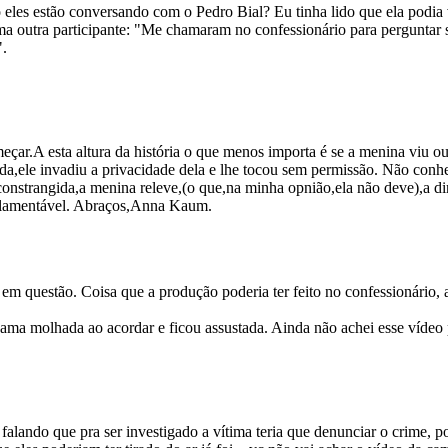
o eles estão conversando com o Pedro Bial? Eu tinha lido que ela podia
a outra participante: "Me chamaram no confessionário para perguntar s
".
çar.A esta altura da história o que menos importa é se a menina viu ou
a,ele invadiu a privacidade dela e lhe tocou sem permissão. Não conhe
onstrangida,a menina releve,(o que,na minha opnião,ela não deve),a dir
a lamentável. Abraços,Anna Kaum.
 em questão. Coisa que a produção poderia ter feito no confessionário, 
ama molhada ao acordar e ficou assustada. Ainda não achei esse vídeo 
lando que pra ser investigado a vítima teria que denunciar o crime, por