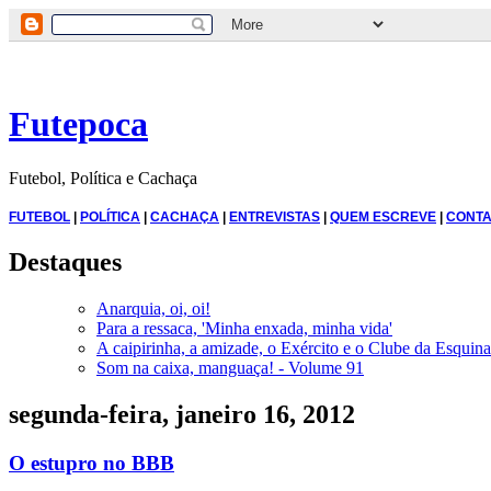
Futepoca
Futebol, Política e Cachaça
FUTEBOL
|
POLÍTICA
|
CACHAÇA
|
ENTREVISTAS
|
QUEM ESCREVE
|
CONTA
Destaques
Anarquia, oi, oi!
Para a ressaca, 'Minha enxada, minha vida'
A caipirinha, a amizade, o Exército e o Clube da Esquina
Som na caixa, manguaça! - Volume 91
segunda-feira, janeiro 16, 2012
O estupro no BBB