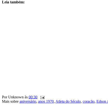
Leia também:
Por
Unknown
às
00:30
Mais sobre
aniversário
,
anos 1970
,
Atleta do Século
,
coração
,
Edson 