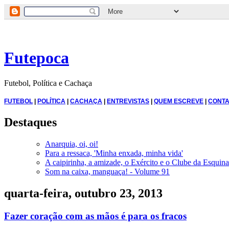
Futepoca
Futebol, Política e Cachaça
FUTEBOL
|
POLÍTICA
|
CACHAÇA
|
ENTREVISTAS
|
QUEM ESCREVE
|
CONTA
Destaques
Anarquia, oi, oi!
Para a ressaca, 'Minha enxada, minha vida'
A caipirinha, a amizade, o Exército e o Clube da Esquina
Som na caixa, manguaça! - Volume 91
quarta-feira, outubro 23, 2013
Fazer coração com as mãos é para os fracos