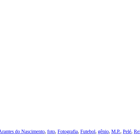
Arantes do Nascimento
,
foto
,
Fotografia
,
Futebol
,
gênio
,
M.P.
,
Pelé
,
Re