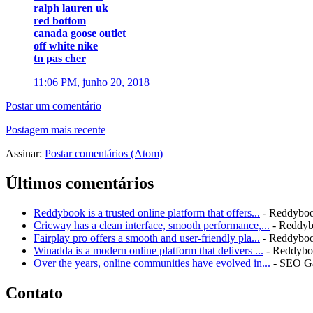
ralph lauren uk
red bottom
canada goose outlet
off white nike
tn pas cher
11:06 PM, junho 20, 2018
Postar um comentário
Postagem mais recente
Assinar:
Postar comentários (Atom)
Últimos comentários
Reddybook is a trusted online platform that offers...
- Reddybo
Cricway has a clean interface, smooth performance,...
- Reddy
Fairplay pro offers a smooth and user-friendly pla...
- Reddybo
Winadda is a modern online platform that delivers ...
- Reddyb
Over the years, online communities have evolved in...
- SEO G
Contato