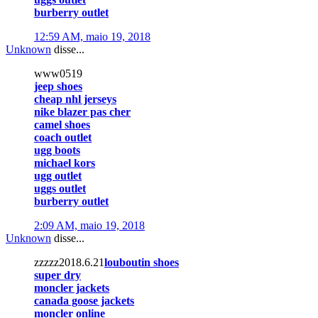
burberry outlet
12:59 AM, maio 19, 2018
Unknown
disse...
www0519
jeep shoes
cheap nhl jerseys
nike blazer pas cher
camel shoes
coach outlet
ugg boots
michael kors
ugg outlet
uggs outlet
burberry outlet
2:09 AM, maio 19, 2018
Unknown
disse...
zzzzz2018.6.21
louboutin shoes
super dry
moncler jackets
canada goose jackets
moncler online