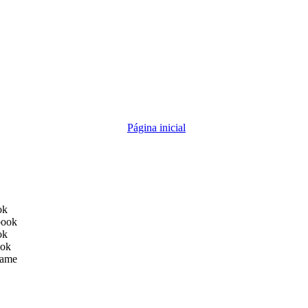
Página inicial
ok
book
ok
ook
ame