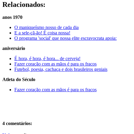
Relacionados:
anos 1970
O maniqueísmo nosso de cada dia
E a sele-çã-ão! É coisa nossa!
O programa 'social' que nossa elite escravocrata apoia:
aniversário
É hora, é hora, é hora... de cerveja!
Fazer coração com as mãos é para os fracos
Futebol, poesia, cachaça e dois brasileiros geniais
Atleta do Século
Fazer coração com as mãos é para os fracos
4 comentários: