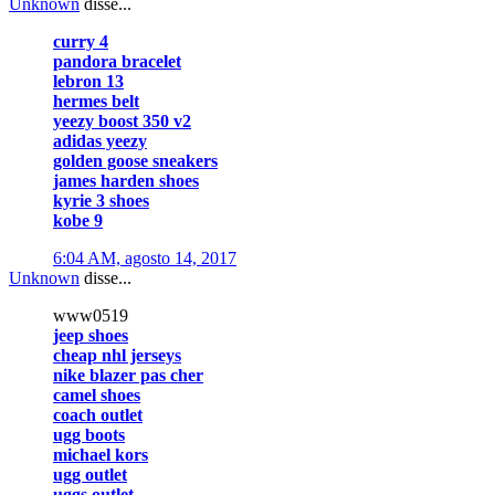
Unknown
disse...
curry 4
pandora bracelet
lebron 13
hermes belt
yeezy boost 350 v2
adidas yeezy
golden goose sneakers
james harden shoes
kyrie 3 shoes
kobe 9
6:04 AM, agosto 14, 2017
Unknown
disse...
www0519
jeep shoes
cheap nhl jerseys
nike blazer pas cher
camel shoes
coach outlet
ugg boots
michael kors
ugg outlet
uggs outlet