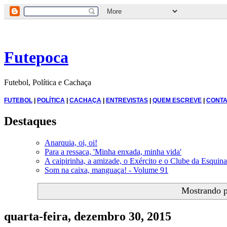
Futepoca
Futebol, Política e Cachaça
FUTEBOL
|
POLÍTICA
|
CACHAÇA
|
ENTREVISTAS
|
QUEM ESCREVE
|
CONTA
Destaques
Anarquia, oi, oi!
Para a ressaca, 'Minha enxada, minha vida'
A caipirinha, a amizade, o Exército e o Clube da Esquina
Som na caixa, manguaça! - Volume 91
Mostrando 
quarta-feira, dezembro 30, 2015