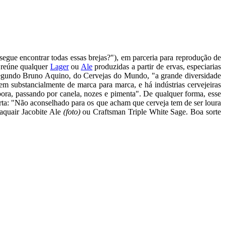
gue encontrar todas essas brejas?"), em parceria para reprodução de
e reúne qualquer
Lager
ou
Ale
produzidas a partir de ervas, especiarias
Segundo Bruno Aquino, do Cervejas do Mundo, "a grande diversidade
iem substancialmente de marca para marca, e há indústrias cervejeiras
óbora, passando por canela, nozes e pimenta". De qualquer forma, esse
rta: "Não aconselhado para os que acham que cerveja tem de ser loura
aquair Jacobite Ale
(foto)
ou Craftsman Triple White Sage. Boa sorte