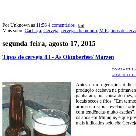
Por
Unknown
às
11:56
4 comentários
Mais sobre
Cachaça
,
Cerveja
,
cervejas do mundo
,
M.P.
,
tipos de cerv
segunda-feira, agosto 17, 2015
Tipos de cerveja 83 - As Oktoberfest/ Marzen
COMPARTIL
COMPARTIL
Antes da refrigeração artidic
produção acabava na primavera
ganharam, por causa do mês,
locais secos e frios. "Em term
aroma e o sabor revelam forte 
com tendências muito azedas"
os anos em Munique, e que poss
mais indicados pelo
site
Cerveja