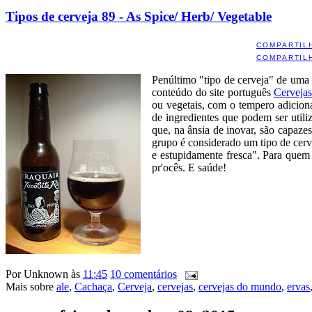
Tipos de cerveja 89 - As Spice/ Herb/ Vegetable
COMPARTIL
COMPARTIL
Penúltimo "tipo de cerveja" de um
conteúdo do site português
Cerveja
ou vegetais, com o tempero adicio
de ingredientes que podem ser utili
que, na ânsia de inovar, são capaze
grupo é considerado um tipo de cerv
e estupidamente fresca". Para quem
pr'ocês. E saúde!
Por
Unknown
às
11:45
10 comentários
Mais sobre
ale
,
Cachaça
,
Cerveja
,
cervejas
,
cervejas do mundo
,
ervas