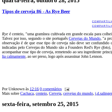
quarta-feira, outubro 28, 2015
Tipos de cerveja 86 - As Rye Beer
COMPARTIL
COMPARTIL
Rye
é centeio, "uma gramínea cultivada em grande escala para colhei
Talvez por isso, segundo o site português
Cervejas do Mundo
, "a pr
observação é de que esse tipo de cerveja não deve ser confundido
indicadas pelo Cervejas do Mundo são a Founders Red's Rye
(foto)
,
acompanhar esse tipo de cerveja, remetendo ao seu ingrediente princip
lia calmamente
, ao ser preso, logo após assassinar John Lennon.
Por
Unknown
às
12:16
0 comentários
Mais sobre
Cachaça
,
centeio
,
Cerveja
,
cervejas do mundo
,
j.d.salinger
sexta-feira, setembro 25, 2015