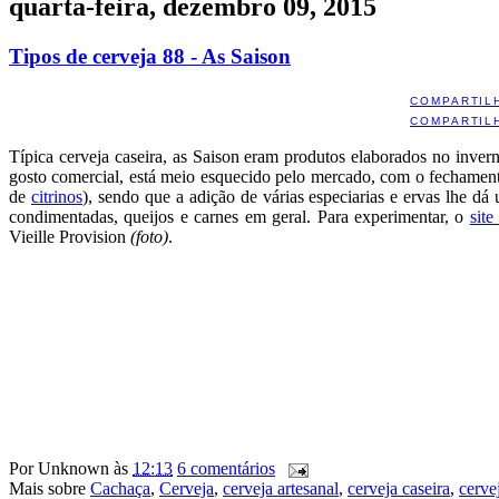
quarta-feira, dezembro 09, 2015
Tipos de cerveja 88 - As Saison
COMPARTIL
COMPARTIL
Típica cerveja caseira, as Saison eram produtos elaborados no inve
gosto comercial, está meio esquecido pelo mercado, com o fechamen
de
citrinos
), sendo que a adição de várias especiarias e ervas lhe d
condimentadas, queijos e carnes em geral. Para experimentar, o
sit
Vieille Provision
(foto)
.
Por
Unknown
às
12:13
6 comentários
Mais sobre
Cachaça
,
Cerveja
,
cerveja artesanal
,
cerveja caseira
,
cerve