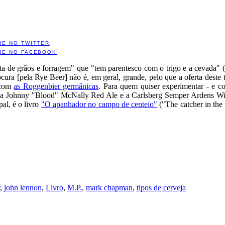
HE NO TWITTER
HE NO FACEBOOK
ta de grãos e forragem" que "tem parentesco com o trigo e a cevada" (
ocura [pela Rye Beer] não é, em geral, grande, pelo que a oferta deste
 com
as Roggenbier germânicas
. Para quem quiser experimentar - e c
 a Johnny "Blood" McNally Red Ale e a Carlsberg Semper Ardens Wint
al, é o livro
"O apanhador no campo de centeio"
("The catcher in the 
,
john lennon
,
Livro
,
M.P.
,
mark chapman
,
tipos de cerveja