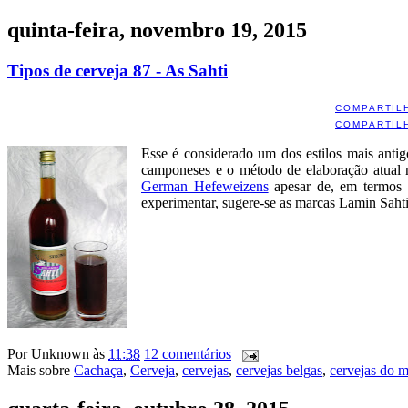
quinta-feira, novembro 19, 2015
Tipos de cerveja 87 - As Sahti
COMPARTIL
COMPARTIL
Esse é considerado um dos estilos mais anti
camponeses e o método de elaboração atual 
German Hefeweizens
apesar de, em termos 
experimentar, sugere-se as marcas Lamin Sahti
Por
Unknown
às
11:38
12 comentários
Mais sobre
Cachaça
,
Cerveja
,
cervejas
,
cervejas belgas
,
cervejas do 