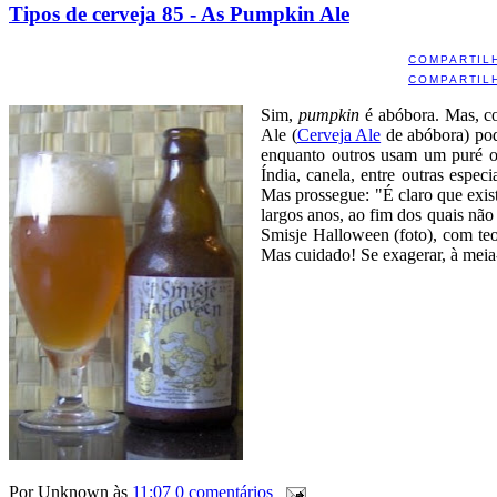
Tipos de cerveja 85 - As Pumpkin Ale
COMPARTIL
COMPARTIL
Sim,
pumpkin
é abóbora. Mas, co
Ale (
Cerveja Ale
de abóbora) pod
enquanto outros usam um puré ou
Índia, canela, entre outras espec
Mas prossegue: "É claro que exis
largos anos, ao fim dos quais não
Smisje Halloween (foto), com te
Mas cuidado! Se exagerar, à meia-
Por
Unknown
às
11:07
0 comentários