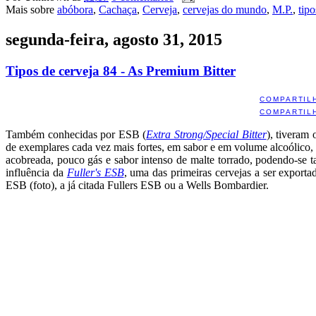
Mais sobre
abóbora
,
Cachaça
,
Cerveja
,
cervejas do mundo
,
M.P.
,
tipo
segunda-feira, agosto 31, 2015
Tipos de cerveja 84 - As Premium Bitter
COMPARTIL
COMPARTIL
Também conhecidas por ESB (
Extra Strong/Special Bitter
), tiveram
de exemplares cada vez mais fortes, em sabor e em volume alcoólico
acobreada, pouco gás e sabor intenso de malte torrado, podendo-se 
influência da
Fuller's ESB
, uma das primeiras cervejas a ser exportad
ESB (foto), a já citada Fullers ESB ou a Wells Bombardier.