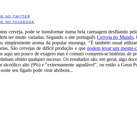
HE NO TWITTER
HE NO FACEBOOK
mo cerveja, pode se transformar numa bela carruagem desfilando pel
em ser muito variadas. Segundo o site português
Cerveja do Mundo
,
 simplesmente aroma da popular moranga. "É também usual utilizar o
iarias. São cervejas de difícil produção e que
podem levar um mestre-ce
te aqui um pouco de exagero mas é comum contarem-se histórias de pr
 tinham obtido qualquer sucesso. Os resultados são, em geral, algo doce
or alcoólico alto (9%) e "extremamente agradável", ou então a Grea
noite seu fígado pode virar abóbora...