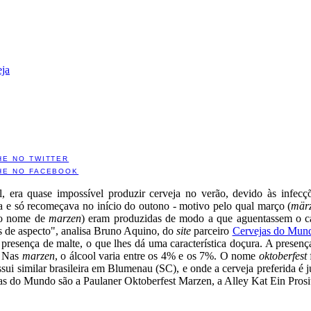
eja
HE NO TWITTER
HE NO FACEBOOK
ial, era quase impossível produzir cerveja no verão, devido às infec
 e só recomeçava no início do outono - motivo pelo qual março (
mär
 o nome de
marzen
) eram produzidas de modo a que aguentassem o ca
os de aspecto", analisa Bruno Aquino, do
site
parceiro
Cervejas do Mun
presença de malte, o que lhes dá uma característica doçura. A presenç
. Nas
marzen
, o álcool varia entre os 4% e os 7%. O nome
oktoberfest
ui similar brasileira em Blumenau (SC), e onde a cerveja preferida é 
s do Mundo são a Paulaner Oktoberfest Marzen, a Alley Kat Ein Prosi