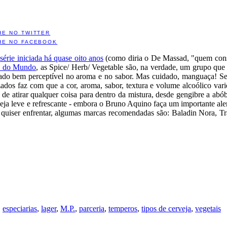
HE NO TWITTER
HE NO FACEBOOK
a
série iniciada há quase oito anos
(como diria o De Massad, "quem conse
s do Mundo
, as Spice/ Herb/ Vegetable são, na verdade, um grupo qu
nado bem perceptível no aroma e no sabor. Mas cuidado, manguaça! 
zados faz com que a cor, aroma, sabor, textura e volume alcoólico var
s de atirar qualquer coisa para dentro da mistura, desde gengibre a ab
eja leve e refrescante - embora o Bruno Aquino faça um importante ale
 quiser enfrentar, algumas marcas recomendadas são: Baladin Nora, Tr
,
especiarias
,
lager
,
M.P.
,
parceria
,
temperos
,
tipos de cerveja
,
vegetais