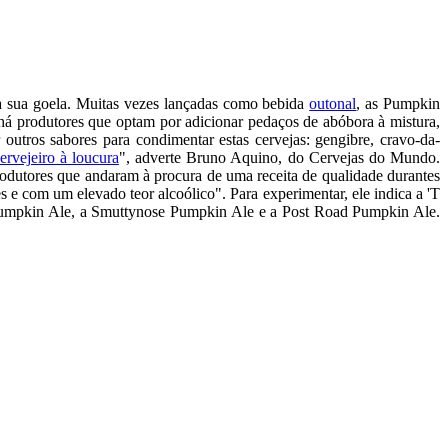
a sua goela. Muitas vezes lançadas como bebida
outonal
, as Pumpkin
 há produtores que optam por adicionar pedaços de abóbora à mistura,
utros sabores para condimentar estas cervejas: gengibre, cravo-da-
rvejeiro à loucura
", adverte Bruno Aquino, do Cervejas do Mundo.
odutores que andaram à procura de uma receita de qualidade durantes
s e com um elevado teor alcoólico". Para experimentar, ele indica a 'T
t Pumpkin Ale, a Smuttynose Pumpkin Ale e a Post Road Pumpkin Ale.