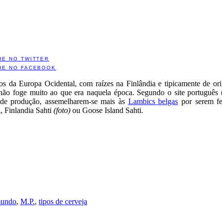
HE NO TWITTER
HE NO FACEBOOK
gos da Europa Ocidental, com raízes na Finlândia e tipicamente de o
não foge muito ao que era naquela época. Segundo o site português 
de produção, assemelharem-se mais às
Lambics belgas
por serem fer
, Finlandia Sahti
(foto)
ou Goose Island Sahti.
mundo
,
M.P.
,
tipos de cerveja