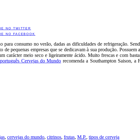
HE NO TWITTER
HE NO FACEBOOK
rno para consumo no verão, dadas as dificuldades de refrigeração. Sen
to de pequenas empresas que se dedicavam à sua produção. Possuem a
á um carácter meio seco e ligeiramente ácido. Muito frescas e com ba
e português Cervejas do Mundo
recomenda a Southampton Saison, a F
jas
,
cervejas do mundo
,
citrinos
,
frutas
,
M.P.
,
tipos de cerveja