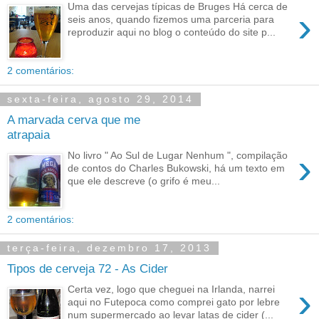
Uma das cervejas típicas de Bruges Há cerca de
›
seis anos, quando fizemos uma parceria para
reproduzir aqui no blog o conteúdo do site p...
2 comentários:
sexta-feira, agosto 29, 2014
A marvada cerva que me
atrapaia
›
No livro " Ao Sul de Lugar Nenhum ", compilação
de contos do Charles Bukowski, há um texto em
que ele descreve (o grifo é meu...
2 comentários:
terça-feira, dezembro 17, 2013
Tipos de cerveja 72 - As Cider
›
Certa vez, logo que cheguei na Irlanda, narrei
aqui no Futepoca como comprei gato por lebre
num supermercado ao levar latas de cider (...