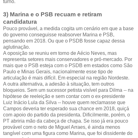
turno.
3) Marina e o PSB recuam e retiram
candidatura
Pouco provável, a medida cogita um cenário em que a base
do governo conseguisse reabsorver Marina e PSB,
pensando em 2018. Ou que o PSDB fosse capaz dessa
aglutinação.
A oposição se reuniu em torno de Aécio Neves, mas
representa setores mais conservadores e pró-mercado. Por
mais que o PSB esteja com o PSDB em estados como São
Paulo e Minas Gerais, nacionalmente esse tipo de
articulação é mais difícil. Em especial na região Nordeste.
A outra alternativa, a adesão à situação, tem outros
bloqueios. Sem um sucessor petista visível para Dilma -- na
hipótese de reeleição e sem contar com o ex-presidente
Luiz Inácio Lula da Silva -- houve quem reclamasse que
Campos deveria ter esperado sua chance em 2018, quiçá
com apoio do partido da presidenta. Dificilmente, porém, o
PT abriria mão da cabeça de chapa. Se isso já era pouco
provável com o neto de Miguel Arraes, é ainda menos
tangível com uma figura como Marina, que foi dissidente do