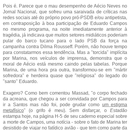
Pois é. Parece que o mau desempenho de Aécio Neves no
Jornal Nacional, que sofreu uma saraivada de críticas nas
redes sociais até do próprio povo pró-PSDB e/ou antipetista,
em contraposição à boa participação de Eduardo Campos
no mesmo programa, na noite imediatamente anterior à
tragédia, já indicava que muitos setores midiáticos poderiam
pular do barco tucano para o lado PSB da força na
campanha contra Dilma Rousseff. Porém, não houve tempo
para constatarmos essa tendência. Mas a "torcida" implícita
por Marina, nos veículos de imprensa, demonstra que o
moral de Aécio está mesmo caindo pelas tabelas. Porque
Marina, de uma hora pra outra, transformou-se em "mártir
sofredora" e herdeira quase que "religiosa" do legado do
"santo" Eduardo.
Exagero? Como bem comentou Massad, "o corpo fechado
da acreana, que chegou a ser convidada por Campos para
ir a Santos mas não foi, pode grudar como
um estigma
metafísico
" (o grifo é meu). Sem disfarçar, o
Estadão
estampa hoje, na página H-5 de seu caderno especial sobre
a morte de Campos, uma notícia - sobre o fato de Marina ter
desistido de viajar no fatídico avião - que tem como parte da