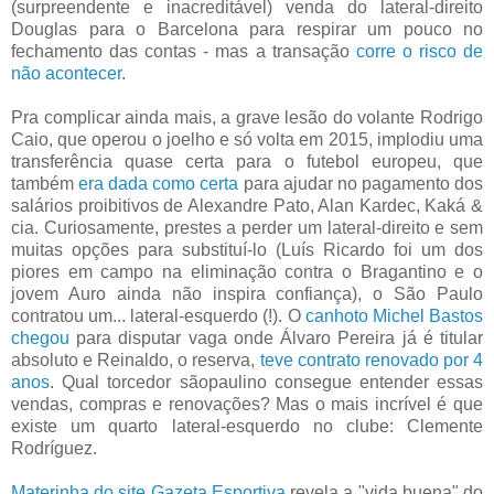
(surpreendente e inacreditável) venda do lateral-direito
Douglas para o Barcelona para respirar um pouco no
fechamento das contas - mas a transação
corre o risco de
não acontecer
.
Pra complicar ainda mais, a grave lesão do volante Rodrigo
Caio, que operou o joelho e só volta em 2015, implodiu uma
transferência quase certa para o futebol europeu, que
também
era dada como certa
para ajudar no pagamento dos
salários proibitivos de Alexandre Pato, Alan Kardec, Kaká &
cia. Curiosamente, prestes a perder um lateral-direito e sem
muitas opções para substituí-lo (Luís Ricardo foi um dos
piores em campo na eliminação contra o Bragantino e o
jovem Auro ainda não inspira confiança), o São Paulo
contratou um... lateral-esquerdo (!). O
canhoto Michel Bastos
chegou
para disputar vaga onde Álvaro Pereira já é titular
absoluto e Reinaldo, o reserva,
teve contrato renovado por 4
anos
. Qual torcedor sãopaulino consegue entender essas
vendas, compras e renovações? Mas o mais incrível é que
existe um quarto lateral-esquerdo no clube: Clemente
Rodríguez.
Materinha do site Gazeta Esportiva
revela a "vida buena" do