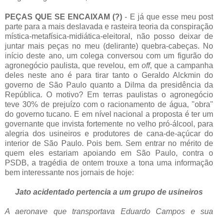
PEÇAS QUE SE ENCAIXAM (?)
- E já que esse meu post
parte para a mais deslavada e rasteira teoria da conspiração
mística-metafísica-midiática-eleitoral, não posso deixar de
juntar mais peças no meu (delirante) quebra-cabeças. No
início deste ano, um colega conversou com um figurão do
agronegócio paulista, que revelou, em
off
, que a campanha
deles neste ano é para tirar tanto o Geraldo Alckmin do
governo de São Paulo quanto a Dilma da presidência da
República. O motivo? Em terras paulistas o agronegócio
teve 30% de prejuízo com o racionamento de água, "obra"
do governo tucano. E em nível nacional a proposta é ter um
governante que invista fortemente no velho pró-álcool, para
alegria dos usineiros e produtores de cana-de-açúcar do
interior de São Paulo. Pois bem. Sem entrar no mérito de
quem eles estariam apoiando em São Paulo, contra o
PSDB, a tragédia de ontem trouxe a tona uma informação
bem interessante nos jornais de hoje:
Jato acidentado pertencia a um grupo de usineiros
A aeronave que transportava Eduardo Campos e sua