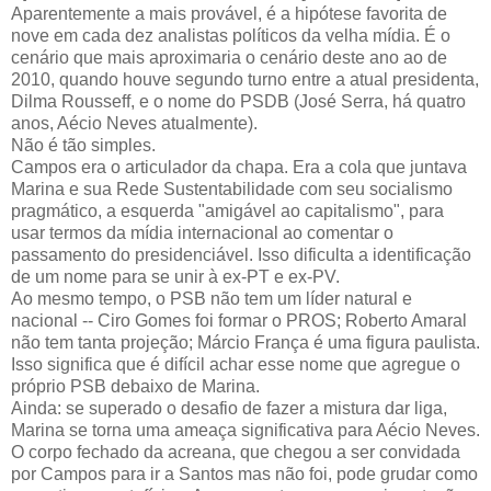
Aparentemente a mais provável, é a hipótese favorita de
nove em cada dez analistas políticos da velha mídia. É o
cenário que mais aproximaria o cenário deste ano ao de
2010, quando houve segundo turno entre a atual presidenta,
Dilma Rousseff, e o nome do PSDB (José Serra, há quatro
anos, Aécio Neves atualmente).
Não é tão simples.
Campos era o articulador da chapa. Era a cola que juntava
Marina e sua Rede Sustentabilidade com seu socialismo
pragmático, a esquerda "amigável ao capitalismo", para
usar termos da mídia internacional ao comentar o
passamento do presidenciável. Isso dificulta a identificação
de um nome para se unir à ex-PT e ex-PV.
Ao mesmo tempo, o PSB não tem um líder natural e
nacional -- Ciro Gomes foi formar o PROS; Roberto Amaral
não tem tanta projeção; Márcio França é uma figura paulista.
Isso significa que é difícil achar esse nome que agregue o
próprio PSB debaixo de Marina.
Ainda: se superado o desafio de fazer a mistura dar liga,
Marina se torna uma ameaça significativa para Aécio Neves.
O corpo fechado da acreana, que chegou a ser convidada
por Campos para ir a Santos mas não foi, pode grudar como