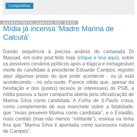
Compartilhar
quinta-feira, agosto 14, 2014
Mídia já incensa 'Madre Marina de
Calcutá'
Dando sequência à precisa análise do camarada Di
Massad, em outro post feito hoje (
clique e leia aqui
), sobre
os possíveis cenários políticos após a trágica e inimaginável
morte do candidato à presidente Eduardo Campos, registro
aqui algumas pistas do que pode acontecer - ou já está
acontecendo - no pós-susto. Parece nítido que, apesar da
hesitação e dos (justos) receios (e interesses) do PSB, a
mídia passou a fazer campanha aberta pela oficialização de
Marina Silva como candidata. A
Folha de S.Paulo
crava,
como complemento de sua manchete sobre a fatalidade,
que "rivais preveem Marina como candidata", e o
Estadão
,
mais contido (mas não menos "militante"), insinua na linha
fina que "Marina Silva é apontada como sucessora natural
de Campos".