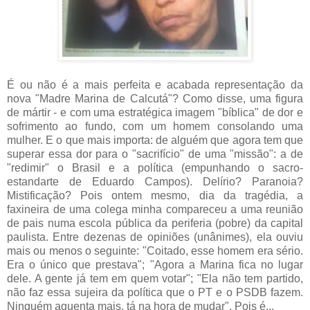
É ou não é a mais perfeita e acabada representação da
nova "Madre Marina de Calcutá"? Como disse, uma figura
de mártir - e com uma estratégica imagem "bíblica" de dor e
sofrimento ao fundo, com um homem consolando uma
mulher. E o que mais importa: de alguém que agora tem que
superar essa dor para o "sacrifício" de uma "missão": a de
"redimir" o Brasil e a política (empunhando o sacro-
estandarte de Eduardo Campos). Delírio? Paranoia?
Mistificação? Pois ontem mesmo, dia da tragédia, a
faxineira de uma colega minha compareceu a uma reunião
de pais numa escola pública da periferia (pobre) da capital
paulista. Entre dezenas de opiniões (unânimes), ela ouviu
mais ou menos o seguinte: "Coitado, esse homem era sério.
Era o único que prestava"; "Agora a Marina fica no lugar
dele. A gente já tem em quem votar"; "Ela não tem partido,
não faz essa sujeira da política que o PT e o PSDB fazem.
Ninguém aguenta mais, tá na hora de mudar". Pois é...