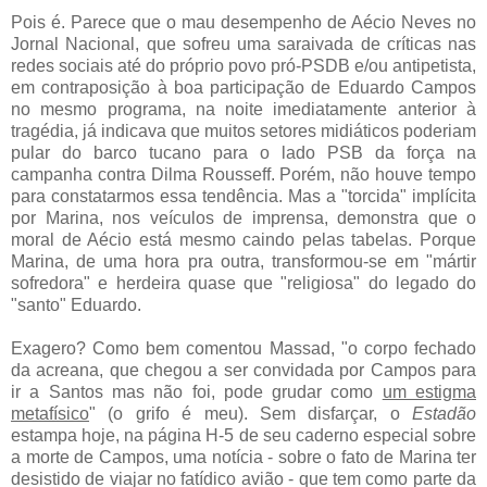
Pois é. Parece que o mau desempenho de Aécio Neves no
Jornal Nacional, que sofreu uma saraivada de críticas nas
redes sociais até do próprio povo pró-PSDB e/ou antipetista,
em contraposição à boa participação de Eduardo Campos
no mesmo programa, na noite imediatamente anterior à
tragédia, já indicava que muitos setores midiáticos poderiam
pular do barco tucano para o lado PSB da força na
campanha contra Dilma Rousseff. Porém, não houve tempo
para constatarmos essa tendência. Mas a "torcida" implícita
por Marina, nos veículos de imprensa, demonstra que o
moral de Aécio está mesmo caindo pelas tabelas. Porque
Marina, de uma hora pra outra, transformou-se em "mártir
sofredora" e herdeira quase que "religiosa" do legado do
"santo" Eduardo.
Exagero? Como bem comentou Massad, "o corpo fechado
da acreana, que chegou a ser convidada por Campos para
ir a Santos mas não foi, pode grudar como
um estigma
metafísico
" (o grifo é meu). Sem disfarçar, o
Estadão
estampa hoje, na página H-5 de seu caderno especial sobre
a morte de Campos, uma notícia - sobre o fato de Marina ter
desistido de viajar no fatídico avião - que tem como parte da