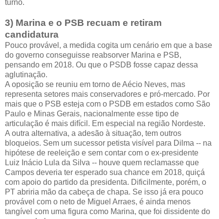
turno.
3) Marina e o PSB recuam e retiram
candidatura
Pouco provável, a medida cogita um cenário em que a base
do governo conseguisse reabsorver Marina e PSB,
pensando em 2018. Ou que o PSDB fosse capaz dessa
aglutinação.
A oposição se reuniu em torno de Aécio Neves, mas
representa setores mais conservadores e pró-mercado. Por
mais que o PSB esteja com o PSDB em estados como São
Paulo e Minas Gerais, nacionalmente esse tipo de
articulação é mais difícil. Em especial na região Nordeste.
A outra alternativa, a adesão à situação, tem outros
bloqueios. Sem um sucessor petista visível para Dilma -- na
hipótese de reeleição e sem contar com o ex-presidente
Luiz Inácio Lula da Silva -- houve quem reclamasse que
Campos deveria ter esperado sua chance em 2018, quiçá
com apoio do partido da presidenta. Dificilmente, porém, o
PT abriria mão da cabeça de chapa. Se isso já era pouco
provável com o neto de Miguel Arraes, é ainda menos
tangível com uma figura como Marina, que foi dissidente do