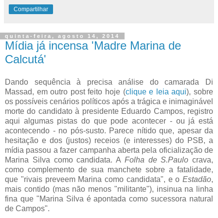
Compartilhar
quinta-feira, agosto 14, 2014
Mídia já incensa 'Madre Marina de
Calcutá'
Dando sequência à precisa análise do camarada Di
Massad, em outro post feito hoje (
clique e leia aqui
), sobre
os possíveis cenários políticos após a trágica e inimaginável
morte do candidato à presidente Eduardo Campos, registro
aqui algumas pistas do que pode acontecer - ou já está
acontecendo - no pós-susto. Parece nítido que, apesar da
hesitação e dos (justos) receios (e interesses) do PSB, a
mídia passou a fazer campanha aberta pela oficialização de
Marina Silva como candidata. A
Folha de S.Paulo
crava,
como complemento de sua manchete sobre a fatalidade,
que "rivais preveem Marina como candidata", e o
Estadão
,
mais contido (mas não menos "militante"), insinua na linha
fina que "Marina Silva é apontada como sucessora natural
de Campos".