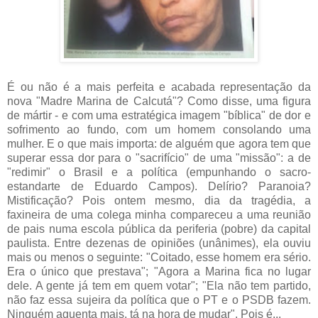
É ou não é a mais perfeita e acabada representação da
nova "Madre Marina de Calcutá"? Como disse, uma figura
de mártir - e com uma estratégica imagem "bíblica" de dor e
sofrimento ao fundo, com um homem consolando uma
mulher. E o que mais importa: de alguém que agora tem que
superar essa dor para o "sacrifício" de uma "missão": a de
"redimir" o Brasil e a política (empunhando o sacro-
estandarte de Eduardo Campos). Delírio? Paranoia?
Mistificação? Pois ontem mesmo, dia da tragédia, a
faxineira de uma colega minha compareceu a uma reunião
de pais numa escola pública da periferia (pobre) da capital
paulista. Entre dezenas de opiniões (unânimes), ela ouviu
mais ou menos o seguinte: "Coitado, esse homem era sério.
Era o único que prestava"; "Agora a Marina fica no lugar
dele. A gente já tem em quem votar"; "Ela não tem partido,
não faz essa sujeira da política que o PT e o PSDB fazem.
Ninguém aguenta mais, tá na hora de mudar". Pois é...