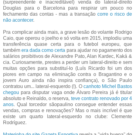
(surpreendente e inacreditável) venda do lateral-direito
Douglas para o Barcelona para respirar um pouco no
fechamento das contas - mas a transação
corre o risco de
não acontecer
.
Pra complicar ainda mais, a grave lesão do volante Rodrigo
Caio, que operou o joelho e só volta em 2015, implodiu uma
transferência quase certa para o futebol europeu, que
também
era dada como certa
para ajudar no pagamento dos
salários proibitivos de Alexandre Pato, Alan Kardec, Kaká &
cia. Curiosamente, prestes a perder um lateral-direito e sem
muitas opções para substituí-lo (Luís Ricardo foi um dos
piores em campo na eliminação contra o Bragantino e o
jovem Auro ainda não inspira confiança), o São Paulo
contratou um... lateral-esquerdo (!). O
canhoto Michel Bastos
chegou
para disputar vaga onde Álvaro Pereira já é titular
absoluto e Reinaldo, o reserva,
teve contrato renovado por 4
anos
. Qual torcedor sãopaulino consegue entender essas
vendas, compras e renovações? Mas o mais incrível é que
existe um quarto lateral-esquerdo no clube: Clemente
Rodríguez.
Materinha do site Gazeta Esportiva
revela a "vida buena" do