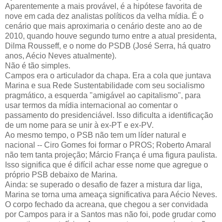
Aparentemente a mais provável, é a hipótese favorita de
nove em cada dez analistas políticos da velha mídia. É o
cenário que mais aproximaria o cenário deste ano ao de
2010, quando houve segundo turno entre a atual presidenta,
Dilma Rousseff, e o nome do PSDB (José Serra, há quatro
anos, Aécio Neves atualmente).
Não é tão simples.
Campos era o articulador da chapa. Era a cola que juntava
Marina e sua Rede Sustentabilidade com seu socialismo
pragmático, a esquerda "amigável ao capitalismo", para
usar termos da mídia internacional ao comentar o
passamento do presidenciável. Isso dificulta a identificação
de um nome para se unir à ex-PT e ex-PV.
Ao mesmo tempo, o PSB não tem um líder natural e
nacional -- Ciro Gomes foi formar o PROS; Roberto Amaral
não tem tanta projeção; Márcio França é uma figura paulista.
Isso significa que é difícil achar esse nome que agregue o
próprio PSB debaixo de Marina.
Ainda: se superado o desafio de fazer a mistura dar liga,
Marina se torna uma ameaça significativa para Aécio Neves.
O corpo fechado da acreana, que chegou a ser convidada
por Campos para ir a Santos mas não foi, pode grudar como