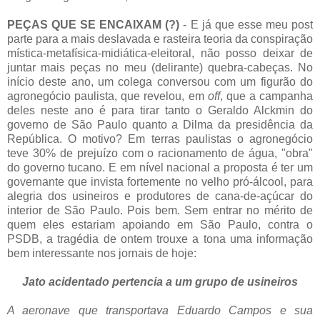
PEÇAS QUE SE ENCAIXAM (?)
- E já que esse meu post
parte para a mais deslavada e rasteira teoria da conspiração
mística-metafísica-midiática-eleitoral, não posso deixar de
juntar mais peças no meu (delirante) quebra-cabeças. No
início deste ano, um colega conversou com um figurão do
agronegócio paulista, que revelou, em
off
, que a campanha
deles neste ano é para tirar tanto o Geraldo Alckmin do
governo de São Paulo quanto a Dilma da presidência da
República. O motivo? Em terras paulistas o agronegócio
teve 30% de prejuízo com o racionamento de água, "obra"
do governo tucano. E em nível nacional a proposta é ter um
governante que invista fortemente no velho pró-álcool, para
alegria dos usineiros e produtores de cana-de-açúcar do
interior de São Paulo. Pois bem. Sem entrar no mérito de
quem eles estariam apoiando em São Paulo, contra o
PSDB, a tragédia de ontem trouxe a tona uma informação
bem interessante nos jornais de hoje:
Jato acidentado pertencia a um grupo de usineiros
A aeronave que transportava Eduardo Campos e sua