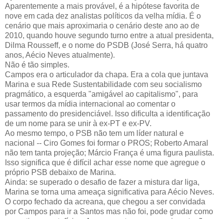
Aparentemente a mais provável, é a hipótese favorita de
nove em cada dez analistas políticos da velha mídia. É o
cenário que mais aproximaria o cenário deste ano ao de
2010, quando houve segundo turno entre a atual presidenta,
Dilma Rousseff, e o nome do PSDB (José Serra, há quatro
anos, Aécio Neves atualmente).
Não é tão simples.
Campos era o articulador da chapa. Era a cola que juntava
Marina e sua Rede Sustentabilidade com seu socialismo
pragmático, a esquerda "amigável ao capitalismo", para
usar termos da mídia internacional ao comentar o
passamento do presidenciável. Isso dificulta a identificação
de um nome para se unir à ex-PT e ex-PV.
Ao mesmo tempo, o PSB não tem um líder natural e
nacional -- Ciro Gomes foi formar o PROS; Roberto Amaral
não tem tanta projeção; Márcio França é uma figura paulista.
Isso significa que é difícil achar esse nome que agregue o
próprio PSB debaixo de Marina.
Ainda: se superado o desafio de fazer a mistura dar liga,
Marina se torna uma ameaça significativa para Aécio Neves.
O corpo fechado da acreana, que chegou a ser convidada
por Campos para ir a Santos mas não foi, pode grudar como