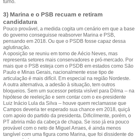
turno.
3) Marina e o PSB recuam e retiram
candidatura
Pouco provável, a medida cogita um cenário em que a base
do governo conseguisse reabsorver Marina e PSB,
pensando em 2018. Ou que o PSDB fosse capaz dessa
aglutinação.
A oposição se reuniu em torno de Aécio Neves, mas
representa setores mais conservadores e pró-mercado. Por
mais que o PSB esteja com o PSDB em estados como São
Paulo e Minas Gerais, nacionalmente esse tipo de
articulação é mais difícil. Em especial na região Nordeste.
A outra alternativa, a adesão à situação, tem outros
bloqueios. Sem um sucessor petista visível para Dilma -- na
hipótese de reeleição e sem contar com o ex-presidente
Luiz Inácio Lula da Silva -- houve quem reclamasse que
Campos deveria ter esperado sua chance em 2018, quiçá
com apoio do partido da presidenta. Dificilmente, porém, o
PT abriria mão da cabeça de chapa. Se isso já era pouco
provável com o neto de Miguel Arraes, é ainda menos
tangível com uma figura como Marina, que foi dissidente do