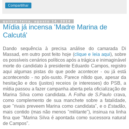
Compartilhar
quinta-feira, agosto 14, 2014
Mídia já incensa 'Madre Marina de
Calcutá'
Dando sequência à precisa análise do camarada Di
Massad, em outro post feito hoje (
clique e leia aqui
), sobre
os possíveis cenários políticos após a trágica e inimaginável
morte do candidato à presidente Eduardo Campos, registro
aqui algumas pistas do que pode acontecer - ou já está
acontecendo - no pós-susto. Parece nítido que, apesar da
hesitação e dos (justos) receios (e interesses) do PSB, a
mídia passou a fazer campanha aberta pela oficialização de
Marina Silva como candidata. A
Folha de S.Paulo
crava,
como complemento de sua manchete sobre a fatalidade,
que "rivais preveem Marina como candidata", e o
Estadão
,
mais contido (mas não menos "militante"), insinua na linha
fina que "Marina Silva é apontada como sucessora natural
de Campos".