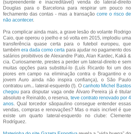
(surpreendente e inacreditável) venda do lateral-direito
Douglas para o Barcelona para respirar um pouco no
fechamento das contas - mas a transação
corre o risco de
não acontecer
.
Pra complicar ainda mais, a grave lesão do volante Rodrigo
Caio, que operou o joelho e só volta em 2015, implodiu uma
transferência quase certa para o futebol europeu, que
também
era dada como certa
para ajudar no pagamento dos
salários proibitivos de Alexandre Pato, Alan Kardec, Kaká &
cia. Curiosamente, prestes a perder um lateral-direito e sem
muitas opções para substituí-lo (Luís Ricardo foi um dos
piores em campo na eliminação contra o Bragantino e o
jovem Auro ainda não inspira confiança), o São Paulo
contratou um... lateral-esquerdo (!). O
canhoto Michel Bastos
chegou
para disputar vaga onde Álvaro Pereira já é titular
absoluto e Reinaldo, o reserva,
teve contrato renovado por 4
anos
. Qual torcedor sãopaulino consegue entender essas
vendas, compras e renovações? Mas o mais incrível é que
existe um quarto lateral-esquerdo no clube: Clemente
Rodríguez.
Materinha do site Gazeta Esportiva
revela a "vida buena" do