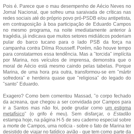
Pois é. Parece que o mau desempenho de Aécio Neves no
Jornal Nacional, que sofreu uma saraivada de críticas nas
redes sociais até do próprio povo pró-PSDB e/ou antipetista,
em contraposição à boa participação de Eduardo Campos
no mesmo programa, na noite imediatamente anterior à
tragédia, já indicava que muitos setores midiáticos poderiam
pular do barco tucano para o lado PSB da força na
campanha contra Dilma Rousseff. Porém, não houve tempo
para constatarmos essa tendência. Mas a "torcida" implícita
por Marina, nos veículos de imprensa, demonstra que o
moral de Aécio está mesmo caindo pelas tabelas. Porque
Marina, de uma hora pra outra, transformou-se em "mártir
sofredora" e herdeira quase que "religiosa" do legado do
"santo" Eduardo.
Exagero? Como bem comentou Massad, "o corpo fechado
da acreana, que chegou a ser convidada por Campos para
ir a Santos mas não foi, pode grudar como
um estigma
metafísico
" (o grifo é meu). Sem disfarçar, o
Estadão
estampa hoje, na página H-5 de seu caderno especial sobre
a morte de Campos, uma notícia - sobre o fato de Marina ter
desistido de viajar no fatídico avião - que tem como parte da