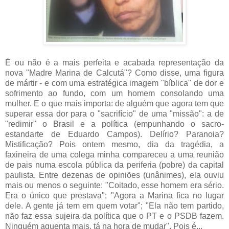
É ou não é a mais perfeita e acabada representação da
nova "Madre Marina de Calcutá"? Como disse, uma figura
de mártir - e com uma estratégica imagem "bíblica" de dor e
sofrimento ao fundo, com um homem consolando uma
mulher. E o que mais importa: de alguém que agora tem que
superar essa dor para o "sacrifício" de uma "missão": a de
"redimir" o Brasil e a política (empunhando o sacro-
estandarte de Eduardo Campos). Delírio? Paranoia?
Mistificação? Pois ontem mesmo, dia da tragédia, a
faxineira de uma colega minha compareceu a uma reunião
de pais numa escola pública da periferia (pobre) da capital
paulista. Entre dezenas de opiniões (unânimes), ela ouviu
mais ou menos o seguinte: "Coitado, esse homem era sério.
Era o único que prestava"; "Agora a Marina fica no lugar
dele. A gente já tem em quem votar"; "Ela não tem partido,
não faz essa sujeira da política que o PT e o PSDB fazem.
Ninguém aguenta mais, tá na hora de mudar". Pois é...