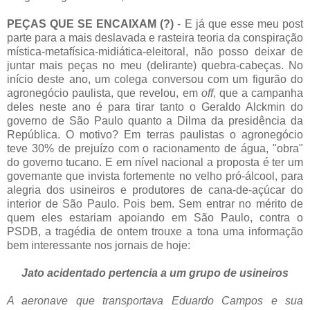
PEÇAS QUE SE ENCAIXAM (?)
- E já que esse meu post
parte para a mais deslavada e rasteira teoria da conspiração
mística-metafísica-midiática-eleitoral, não posso deixar de
juntar mais peças no meu (delirante) quebra-cabeças. No
início deste ano, um colega conversou com um figurão do
agronegócio paulista, que revelou, em
off
, que a campanha
deles neste ano é para tirar tanto o Geraldo Alckmin do
governo de São Paulo quanto a Dilma da presidência da
República. O motivo? Em terras paulistas o agronegócio
teve 30% de prejuízo com o racionamento de água, "obra"
do governo tucano. E em nível nacional a proposta é ter um
governante que invista fortemente no velho pró-álcool, para
alegria dos usineiros e produtores de cana-de-açúcar do
interior de São Paulo. Pois bem. Sem entrar no mérito de
quem eles estariam apoiando em São Paulo, contra o
PSDB, a tragédia de ontem trouxe a tona uma informação
bem interessante nos jornais de hoje:
Jato acidentado pertencia a um grupo de usineiros
A aeronave que transportava Eduardo Campos e sua