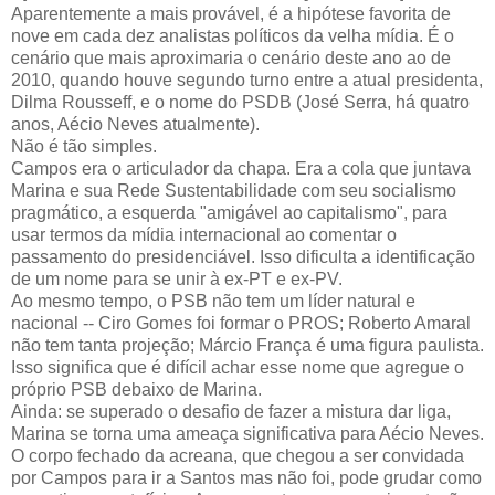
Aparentemente a mais provável, é a hipótese favorita de
nove em cada dez analistas políticos da velha mídia. É o
cenário que mais aproximaria o cenário deste ano ao de
2010, quando houve segundo turno entre a atual presidenta,
Dilma Rousseff, e o nome do PSDB (José Serra, há quatro
anos, Aécio Neves atualmente).
Não é tão simples.
Campos era o articulador da chapa. Era a cola que juntava
Marina e sua Rede Sustentabilidade com seu socialismo
pragmático, a esquerda "amigável ao capitalismo", para
usar termos da mídia internacional ao comentar o
passamento do presidenciável. Isso dificulta a identificação
de um nome para se unir à ex-PT e ex-PV.
Ao mesmo tempo, o PSB não tem um líder natural e
nacional -- Ciro Gomes foi formar o PROS; Roberto Amaral
não tem tanta projeção; Márcio França é uma figura paulista.
Isso significa que é difícil achar esse nome que agregue o
próprio PSB debaixo de Marina.
Ainda: se superado o desafio de fazer a mistura dar liga,
Marina se torna uma ameaça significativa para Aécio Neves.
O corpo fechado da acreana, que chegou a ser convidada
por Campos para ir a Santos mas não foi, pode grudar como