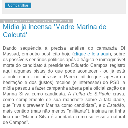
Compartilhar
quinta-feira, agosto 14, 2014
Mídia já incensa 'Madre Marina de
Calcutá'
Dando sequência à precisa análise do camarada Di
Massad, em outro post feito hoje (
clique e leia aqui
), sobre
os possíveis cenários políticos após a trágica e inimaginável
morte do candidato à presidente Eduardo Campos, registro
aqui algumas pistas do que pode acontecer - ou já está
acontecendo - no pós-susto. Parece nítido que, apesar da
hesitação e dos (justos) receios (e interesses) do PSB, a
mídia passou a fazer campanha aberta pela oficialização de
Marina Silva como candidata. A
Folha de S.Paulo
crava,
como complemento de sua manchete sobre a fatalidade,
que "rivais preveem Marina como candidata", e o
Estadão
,
mais contido (mas não menos "militante"), insinua na linha
fina que "Marina Silva é apontada como sucessora natural
de Campos".