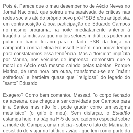
Pois é. Parece que o mau desempenho de Aécio Neves no
Jornal Nacional, que sofreu uma saraivada de críticas nas
redes sociais até do próprio povo pró-PSDB e/ou antipetista,
em contraposição à boa participação de Eduardo Campos
no mesmo programa, na noite imediatamente anterior à
tragédia, já indicava que muitos setores midiáticos poderiam
pular do barco tucano para o lado PSB da força na
campanha contra Dilma Rousseff. Porém, não houve tempo
para constatarmos essa tendência. Mas a "torcida" implícita
por Marina, nos veículos de imprensa, demonstra que o
moral de Aécio está mesmo caindo pelas tabelas. Porque
Marina, de uma hora pra outra, transformou-se em "mártir
sofredora" e herdeira quase que "religiosa" do legado do
"santo" Eduardo.
Exagero? Como bem comentou Massad, "o corpo fechado
da acreana, que chegou a ser convidada por Campos para
ir a Santos mas não foi, pode grudar como
um estigma
metafísico
" (o grifo é meu). Sem disfarçar, o
Estadão
estampa hoje, na página H-5 de seu caderno especial sobre
a morte de Campos, uma notícia - sobre o fato de Marina ter
desistido de viajar no fatídico avião - que tem como parte da