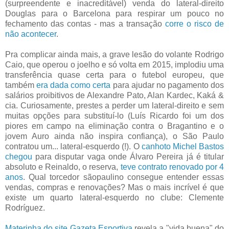
(surpreendente e inacreditável) venda do lateral-direito
Douglas para o Barcelona para respirar um pouco no
fechamento das contas - mas a transação
corre o risco de
não acontecer
.
Pra complicar ainda mais, a grave lesão do volante Rodrigo
Caio, que operou o joelho e só volta em 2015, implodiu uma
transferência quase certa para o futebol europeu, que
também
era dada como certa
para ajudar no pagamento dos
salários proibitivos de Alexandre Pato, Alan Kardec, Kaká &
cia. Curiosamente, prestes a perder um lateral-direito e sem
muitas opções para substituí-lo (Luís Ricardo foi um dos
piores em campo na eliminação contra o Bragantino e o
jovem Auro ainda não inspira confiança), o São Paulo
contratou um... lateral-esquerdo (!). O
canhoto Michel Bastos
chegou
para disputar vaga onde Álvaro Pereira já é titular
absoluto e Reinaldo, o reserva,
teve contrato renovado por 4
anos
. Qual torcedor sãopaulino consegue entender essas
vendas, compras e renovações? Mas o mais incrível é que
existe um quarto lateral-esquerdo no clube: Clemente
Rodríguez.
Materinha do site Gazeta Esportiva
revela a "vida buena" do