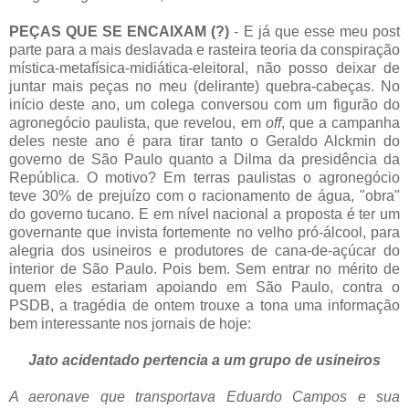
PEÇAS QUE SE ENCAIXAM (?)
- E já que esse meu post
parte para a mais deslavada e rasteira teoria da conspiração
mística-metafísica-midiática-eleitoral, não posso deixar de
juntar mais peças no meu (delirante) quebra-cabeças. No
início deste ano, um colega conversou com um figurão do
agronegócio paulista, que revelou, em
off
, que a campanha
deles neste ano é para tirar tanto o Geraldo Alckmin do
governo de São Paulo quanto a Dilma da presidência da
República. O motivo? Em terras paulistas o agronegócio
teve 30% de prejuízo com o racionamento de água, "obra"
do governo tucano. E em nível nacional a proposta é ter um
governante que invista fortemente no velho pró-álcool, para
alegria dos usineiros e produtores de cana-de-açúcar do
interior de São Paulo. Pois bem. Sem entrar no mérito de
quem eles estariam apoiando em São Paulo, contra o
PSDB, a tragédia de ontem trouxe a tona uma informação
bem interessante nos jornais de hoje:
Jato acidentado pertencia a um grupo de usineiros
A aeronave que transportava Eduardo Campos e sua