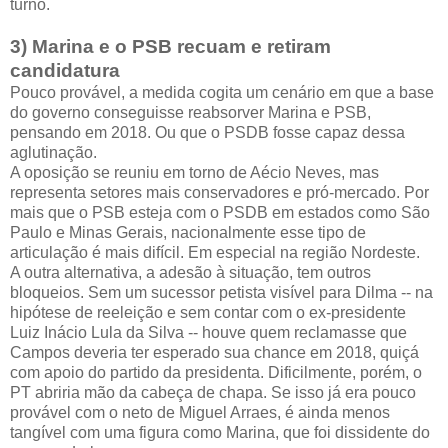
turno.
3) Marina e o PSB recuam e retiram
candidatura
Pouco provável, a medida cogita um cenário em que a base
do governo conseguisse reabsorver Marina e PSB,
pensando em 2018. Ou que o PSDB fosse capaz dessa
aglutinação.
A oposição se reuniu em torno de Aécio Neves, mas
representa setores mais conservadores e pró-mercado. Por
mais que o PSB esteja com o PSDB em estados como São
Paulo e Minas Gerais, nacionalmente esse tipo de
articulação é mais difícil. Em especial na região Nordeste.
A outra alternativa, a adesão à situação, tem outros
bloqueios. Sem um sucessor petista visível para Dilma -- na
hipótese de reeleição e sem contar com o ex-presidente
Luiz Inácio Lula da Silva -- houve quem reclamasse que
Campos deveria ter esperado sua chance em 2018, quiçá
com apoio do partido da presidenta. Dificilmente, porém, o
PT abriria mão da cabeça de chapa. Se isso já era pouco
provável com o neto de Miguel Arraes, é ainda menos
tangível com uma figura como Marina, que foi dissidente do