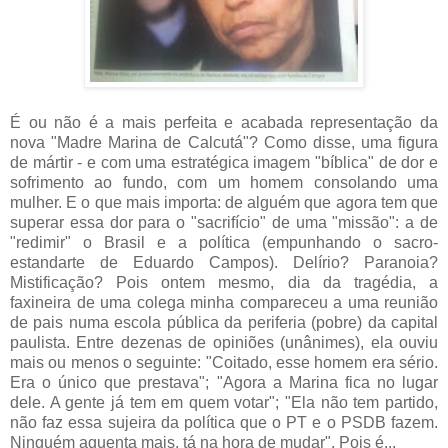
É ou não é a mais perfeita e acabada representação da
nova "Madre Marina de Calcutá"? Como disse, uma figura
de mártir - e com uma estratégica imagem "bíblica" de dor e
sofrimento ao fundo, com um homem consolando uma
mulher. E o que mais importa: de alguém que agora tem que
superar essa dor para o "sacrifício" de uma "missão": a de
"redimir" o Brasil e a política (empunhando o sacro-
estandarte de Eduardo Campos). Delírio? Paranoia?
Mistificação? Pois ontem mesmo, dia da tragédia, a
faxineira de uma colega minha compareceu a uma reunião
de pais numa escola pública da periferia (pobre) da capital
paulista. Entre dezenas de opiniões (unânimes), ela ouviu
mais ou menos o seguinte: "Coitado, esse homem era sério.
Era o único que prestava"; "Agora a Marina fica no lugar
dele. A gente já tem em quem votar"; "Ela não tem partido,
não faz essa sujeira da política que o PT e o PSDB fazem.
Ninguém aguenta mais, tá na hora de mudar". Pois é...