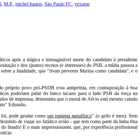
á
,
M.P.
,
michel bastos
,
São Paulo FC
,
vexame
líticos após a trágica e inimaginável morte do candidato à presidente
sitação e dos (justos) receios (e interesses) do PSB, a mídia passou a
bre a fatalidade, que "rivais preveem Marina como candidata", e o
do próprio povo pró-PSDB e/ou antipetista, em contraposição à boa
áticos poderiam pular do barco tucano para o lado PSB da força na
culos de imprensa, demonstra que o moral de Aécio está mesmo caindo
anto" Eduardo.
 foi, pode grudar como
um estigma metafísico
" (o grifo é meu). Sem
sistido de viajar no fatídico avião - que tem como parte da linha fina
 do finado! E o mais impressionante, que, por experiência profissional
otícia: