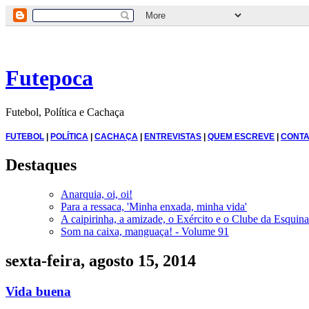
Futepoca
Futebol, Política e Cachaça
FUTEBOL
|
POLÍTICA
|
CACHAÇA
|
ENTREVISTAS
|
QUEM ESCREVE
|
CONTA
Destaques
Anarquia, oi, oi!
Para a ressaca, 'Minha enxada, minha vida'
A caipirinha, a amizade, o Exército e o Clube da Esquina
Som na caixa, manguaça! - Volume 91
sexta-feira, agosto 15, 2014
Vida buena