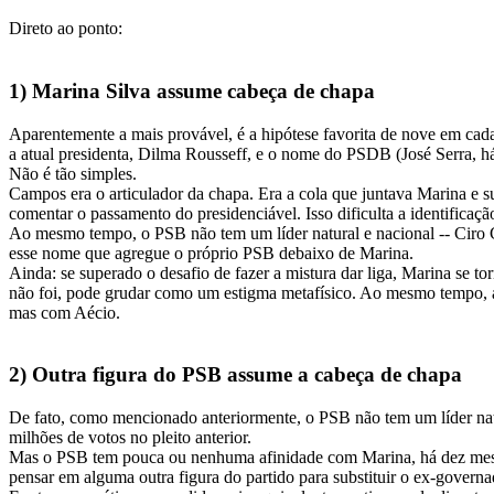
Direto ao ponto:
1) Marina Silva assume cabeça de chapa
Aparentemente a mais provável, é a hipótese favorita de nove em cada
a atual presidenta, Dilma Rousseff, e o nome do PSDB (José Serra, h
Não é tão simples.
Campos era o articulador da chapa. Era a cola que juntava Marina e s
comentar o passamento do presidenciável. Isso dificulta a identifica
Ao mesmo tempo, o PSB não tem um líder natural e nacional -- Ciro G
esse nome que agregue o próprio PSB debaixo de Marina.
Ainda: se superado o desafio de fazer a mistura dar liga, Marina se 
não foi, pode grudar como um estigma metafísico. Ao mesmo tempo, a m
mas com Aécio.
2) Outra figura do PSB assume a cabeça de chapa
De fato, como mencionado anteriormente, o PSB não tem um líder natur
milhões de votos no pleito anterior.
Mas o PSB tem pouca ou nenhuma afinidade com Marina, há dez meses 
pensar em alguma outra figura do partido para substituir o ex-gover