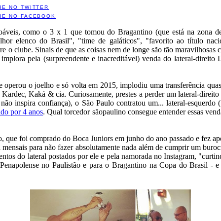
HE NO TWITTER
HE NO FACEBOOK
veis, como o 3 x 1 que tomou do Bragantino (que está na zona de
hor elenco do Brasil", "time de galáticos", "favorito ao título na
e o clube. Sinais de que as coisas nem de longe são tão maravilhosas 
a implora pela (surpreendente e inacreditável) venda do lateral-direi
e operou o joelho e só volta em 2015, implodiu uma transferência qua
 Kardec, Kaká & cia. Curiosamente, prestes a perder um lateral-direito 
o inspira confiança), o São Paulo contratou um... lateral-esquerdo 
ado por 4 anos
. Qual torcedor sãopaulino consegue entender essas vend
, que foi comprado do Boca Juniors em junho do ano passado e fez apena
l mensais para não fazer absolutamente nada além de cumprir um burocrá
ntos do lateral postados por ele e pela namorada no Instagram, "curt
Penapolense no Paulistão e para o Bragantino na Copa do Brasil - e