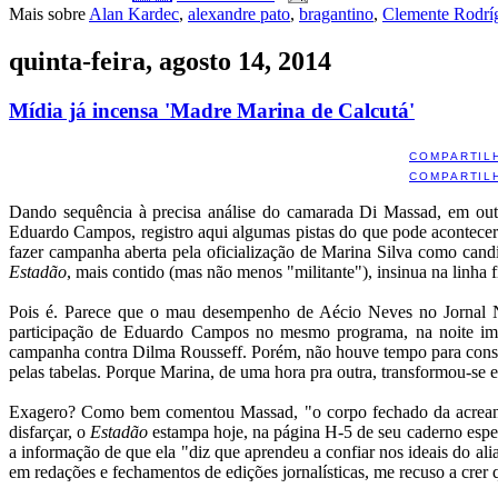
Mais sobre
Alan Kardec
,
alexandre pato
,
bragantino
,
Clemente Rodrí
quinta-feira, agosto 14, 2014
Mídia já incensa 'Madre Marina de Calcutá'
COMPARTIL
COMPARTIL
Dando sequência à precisa análise do camarada Di Massad, em outro
Eduardo Campos, registro aqui algumas pistas do que pode acontecer - 
fazer campanha aberta pela oficialização de Marina Silva como cand
Estadão
, mais contido (mas não menos "militante"), insinua na linha
Pois é. Parece que o mau desempenho de Aécio Neves no Jornal Nac
participação de Eduardo Campos no mesmo programa, na noite imedi
campanha contra Dilma Rousseff. Porém, não houve tempo para consta
pelas tabelas. Porque Marina, de uma hora pra outra, transformou-se 
Exagero? Como bem comentou Massad, "o corpo fechado da acreana
disfarçar, o
Estadão
estampa hoje, na página H-5 de seu caderno especi
a informação de que ela "diz que aprendeu a confiar nos ideais do ali
em redações e fechamentos de edições jornalísticas, me recuso a crer q