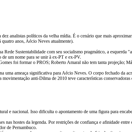
 dez analistas políticos da velha mídia. É o cenário que mais aproxima
á quatro anos, Aécio Neves atualmente).
ua Rede Sustentabilidade com seu socialismo pragmático, a esquerda "am
ção de um nome para se unir à ex-PT e ex-PV.
omes foi formar o PROS; Roberto Amaral não tem tanta projeção; Márcio 
torna uma ameaça significativa para Aécio Neves. O corpo fechado da a
ovimentação anti-Dilma de 2010 teve características conservadoras do 
al e nacional. Isso dificulta o apontamento de uma figura para encabe
nas hostes da legenda. Por restrições de confiança e afinidade entre
nador de Pernambuco.