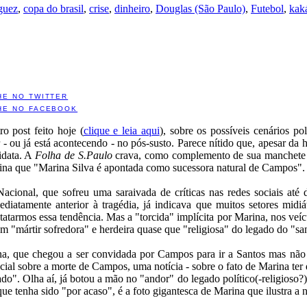
guez
,
copa do brasil
,
crise
,
dinheiro
,
Douglas (São Paulo)
,
Futebol
,
kak
HE NO TWITTER
HE NO FACEBOOK
 post feito hoje (
clique e leia aqui
), sobre os possíveis cenários po
ou já está acontecendo - no pós-susto. Parece nítido que, apesar da he
idata. A
Folha de S.Paulo
crava, como complemento de sua manchete so
 fina que "Marina Silva é apontada como sucessora natural de Campos".
ional, que sofreu uma saraivada de críticas nas redes sociais até 
atamente anterior à tragédia, já indicava que muitos setores midi
tarmos essa tendência. Mas a "torcida" implícita por Marina, nos veí
em "mártir sofredora" e herdeira quase que "religiosa" do legado do "s
, que chegou a ser convidada por Campos para ir a Santos mas não
al sobre a morte de Campos, uma notícia - sobre o fato de Marina ter de
ado". Olha aí, já botou a mão no "andor" do legado político(-religioso?)
ue tenha sido "por acaso", é a foto gigantesca de Marina que ilustra a n