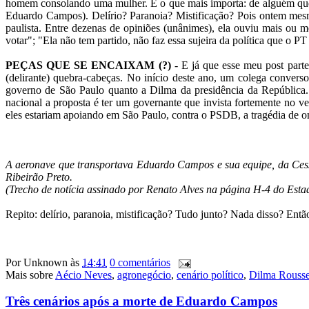
homem consolando uma mulher. E o que mais importa: de alguém que ag
Eduardo Campos). Delírio? Paranoia? Mistificação? Pois ontem mesmo
paulista. Entre dezenas de opiniões (unânimes), ela ouviu mais ou 
votar"; "Ela não tem partido, não faz essa sujeira da política que o 
PEÇAS QUE SE ENCAIXAM (?)
- E já que esse meu post parte 
(delirante) quebra-cabeças. No início deste ano, um colega conver
governo de São Paulo quanto a Dilma da presidência da República.
nacional a proposta é ter um governante que invista fortemente no ve
eles estariam apoiando em São Paulo, contra o PSDB, a tragédia de o
A aeronave que transportava Eduardo Campos e sua equipe, da Cess
Ribeirão Preto.
(Trecho de notícia assinado por Renato Alves na página H-4 do Esta
Repito: delírio, paranoia, mistificação? Tudo junto? Nada disso? Então
Por
Unknown
às
14:41
0 comentários
Mais sobre
Aécio Neves
,
agronegócio
,
cenário político
,
Dilma Rousse
Três cenários após a morte de Eduardo Campos