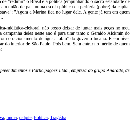
de "redimir" o Brasil e a política (empunhando o sacro-estandarte de
reunião de pais numa escola pública da periferia (pobre) da capital
estava"; "Agora a Marina fica no lugar dele. A gente já tem em quem
..
ica-midiática-eleitoral, não posso deixar de juntar mais peças no meu
 a campanha deles neste ano é para tirar tanto o Geraldo Alckmin do
 com o racionamento de água, "obra" do governo tucano. E em nível
úcar do interior de São Paulo. Pois bem. Sem entrar no mérito de quem
:
preendimentos e Participações Ltda., empresa do grupo Andrade, de
lva
,
mídia
,
palpite
,
Política
,
Tragédia