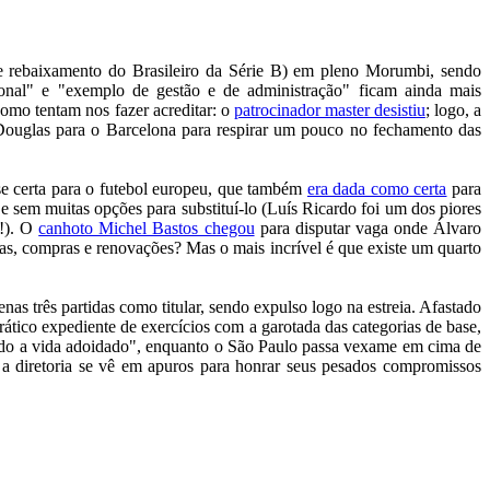
 rebaixamento do Brasileiro da Série B) em pleno Morumbi, sendo
cional" e "exemplo de gestão e de administração" ficam ainda mais
como tentam nos fazer acreditar: o
patrocinador master desistiu
; logo, a
to Douglas para o Barcelona para respirar um pouco no fechamento das
se certa para o futebol europeu, que também
era dada como certa
para
e sem muitas opções para substituí-lo (Luís Ricardo foi um dos piores
(!). O
canhoto Michel Bastos chegou
para disputar vaga onde Álvaro
as, compras e renovações? Mas o mais incrível é que existe um quarto
s três partidas como titular, sendo expulso logo na estreia. Afastado
tico expediente de exercícios com a garotada das categorias de base,
indo a vida adoidado", enquanto o São Paulo passa vexame em cima de
 a diretoria se vê em apuros para honrar seus pesados compromissos