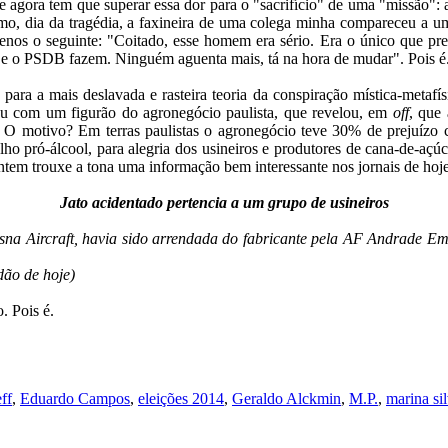
ora tem que superar essa dor para o "sacrifício" de uma "missão": a 
, dia da tragédia, a faxineira de uma colega minha compareceu a uma 
menos o seguinte: "Coitado, esse homem era sério. Era o único que pr
PT e o PSDB fazem. Ninguém aguenta mais, tá na hora de mudar". Pois é.
para a mais deslavada e rasteira teoria da conspiração mística-metafís
sou com um figurão do agronegócio paulista, que revelou, em
off
, que
 O motivo? Em terras paulistas o agronegócio teve 30% de prejuízo
lho pró-álcool, para alegria dos usineiros e produtores de cana-de-aç
ntem trouxe a tona uma informação bem interessante nos jornais de hoje
Jato acidentado pertencia a um grupo de usineiros
na Aircraft, havia sido arrendada do fabricante pela AF Andrade Em
dão de hoje)
. Pois é.
ff
,
Eduardo Campos
,
eleições 2014
,
Geraldo Alckmin
,
M.P.
,
marina si