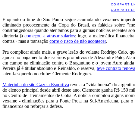
COMPARTIL
COMPARTIL
Enquanto o time do São Paulo segue acumulando vexames imperdoá
eliminado precocemente da Copa do Brasil, as falácias sobre "mel
constrangedoras quando atentamos para algumas notícias recentes sobr
diretoria já
começou a atrasar salários
; logo, a matemática financeir
contas - mas a transação
corre o risco de não acontecer
.
Pra complicar ainda mais, a grave lesão do volante Rodrigo Caio, qu
ajudar no pagamento dos salários proibitivos de Alexandre Pato, Alan
em campo na eliminação contra o Bragantino e o jovem Auro ainda nã
Pereira já é titular absoluto e Reinaldo, o reserva,
teve contrato renov
lateral-esquerdo no clube: Clemente Rodríguez.
Materinha do site Gazeta Esportiva
revela a "vida buena" do argentino
do elenco principal desde abril deste ano, Clemente ganha R$ 150 mi
no Centro de Treinamentos de Cotia. A notícia compilou alguns mome
vexame - eliminações para a Ponte Preta na Sul-Americana, para o 
financeiros ou reforçar a defesa.