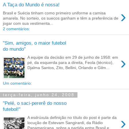
A Taça do Mundo é nossa!
›
Brasil e Suécia tinham como primeiro uniforme a camisa
amarela. No sorteio, os suecos ganham e têm a preferência de
jogar com sua vestimenta...
2 comentários:
"Sim, amigos, o maior futebol
do mundo"
›
A equipe da decisão em 29 de junho de 1958: em
pé, da esquerda para a direita, Feola (técnico),
Djalma Santos, Zito, Bellini, Orlando e Gilm...
Um comentário:
terça-feira, junho 24, 2008
"Pelé, o saci-pererê do nosso
futebol!"
›
A esdrúxula definição no título do post é parte da
locução de Estevam Sangirardi, da Rádio
Panamericana, sobre a partida entre Brasil e