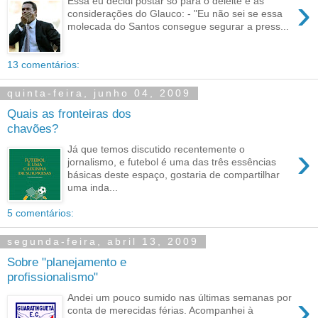
›
Essa eu decidi postar só para o deleite e as
considerações do Glauco: - "Eu não sei se essa
molecada do Santos consegue segurar a press...
13 comentários:
quinta-feira, junho 04, 2009
Quais as fronteiras dos
chavões?
›
Já que temos discutido recentemente o
jornalismo, e futebol é uma das três essências
básicas deste espaço, gostaria de compartilhar
uma inda...
5 comentários:
segunda-feira, abril 13, 2009
Sobre "planejamento e
profissionalismo"
›
Andei um pouco sumido nas últimas semanas por
conta de merecidas férias. Acompanhei à