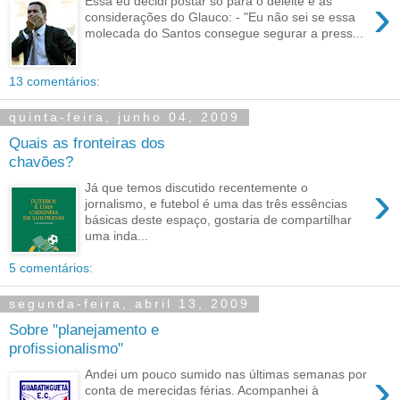
›
Essa eu decidi postar só para o deleite e as
considerações do Glauco: - "Eu não sei se essa
molecada do Santos consegue segurar a press...
13 comentários:
quinta-feira, junho 04, 2009
Quais as fronteiras dos
chavões?
›
Já que temos discutido recentemente o
jornalismo, e futebol é uma das três essências
básicas deste espaço, gostaria de compartilhar
uma inda...
5 comentários:
segunda-feira, abril 13, 2009
Sobre "planejamento e
profissionalismo"
›
Andei um pouco sumido nas últimas semanas por
conta de merecidas férias. Acompanhei à